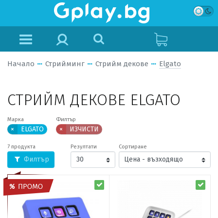
Начало
Стрийминг
Стрийм декове
Elgato
СТРИЙМ ДЕКОВЕ ELGATO
Марка
Филтър
×
ELGATO
×
ИЗЧИСТИ
7 продукта
Резултати
Сортиране
Филтър