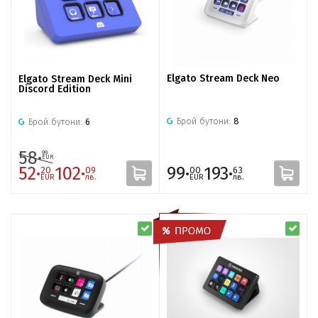
Elgato Stream Deck Neo
Elgato Stream Deck Mini
Discord Edition
Брой бутони:
8
Брой бутони:
6
58·
99
EUR
52·
102·
99·
193·
20
09
00
63
EUR
лв.
EUR
лв.