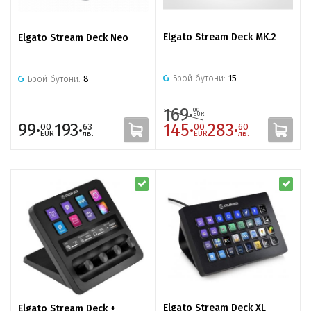
Elgato Stream Deck MK.2
Elgato Stream Deck Neo
Брой бутони:
15
Брой бутони:
8
169·
00
EUR
99·
193·
145·
283·
00
63
00
60
EUR
лв.
EUR
лв.
Elgato Stream Deck XL
Elgato Stream Deck +