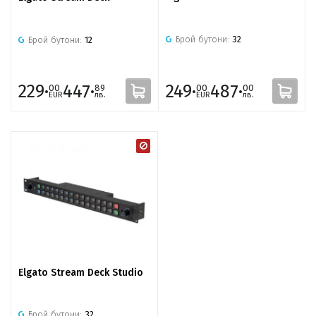
Брой бутони:
32
Брой бутони:
12
229·
447·
249·
487·
00
89
00
00
EUR
лв.
EUR
лв.
Elgato Stream Deck Studio
Брой бутони:
32