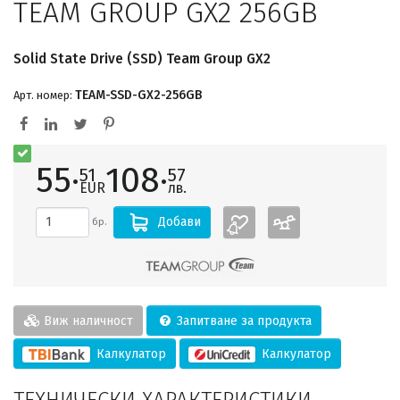
TEAM GROUP GX2 256GB
Solid State Drive (SSD) Team Group GX2
TEAM-SSD-GX2-256GB
Арт. номер:
55·
108·
51
57
EUR
лв.
Добави
бр.
Виж наличност
Запитване за продукта
Калкулатор
Калкулатор