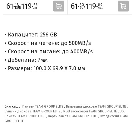
61·
119·
61·
119·
18
66
30
89
EUR
лв.
EUR
лв.
• Капацитет: 256 GB
• Скорост на четене: до 500MB/s
• Скорост на писане: до 400MB/s
• Дебелина: 7мм
• Размери: 100.0 X 69.9 X 7.0 мм
Виж също:
Памети TEAM GROUP ELITE
,
Вътрешни дискове TEAM GROUP ELITE
,
Външни дискове TEAM GROUP ELITE
,
RGB аксесоари TEAM GROUP ELITE
,
USB
Памети TEAM GROUP ELITE
,
Карти памет TEAM GROUP ELITE
,
Охладители TEAM
GROUP ELITE