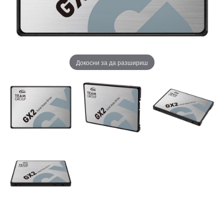
Докосни за да разшириш