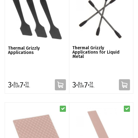
Thermal Grizzly
Thermal Grizzly
Applications for Liquid
Applications
Metal
3·
7·
3·
7·
84
51
84
51
EUR
лв.
EUR
лв.