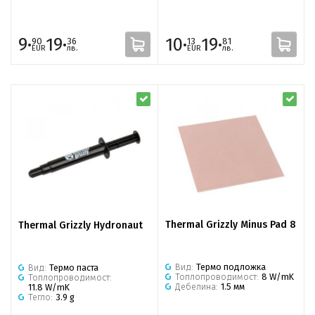
9·
19·
10·
19·
90
36
13
81
EUR
лв.
EUR
лв.
Thermal Grizzly Minus Pad 8
Thermal Grizzly Hydronaut
Вид:
Термо подложка
Вид:
Термо паста
Топлопроводимост:
8 W/mK
Топлопроводимост:
Дебелина:
1.5 мм
11.8 W/mK
Тегло:
3.9 g