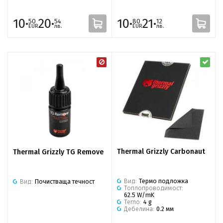
10·
20·
10·
21·
50
54
80
12
EUR
лв.
EUR
лв.
Thermal Grizzly Carbonaut
Thermal Grizzly TG Remove
Вид:
Термо подложка
Вид:
Почистваща течност
Топлопроводимост:
62.5 W/mK
Тегло:
4 g
Дебелина:
0.2 мм