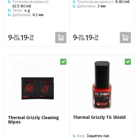
Топлопроводимост:
8 W/mK
Топлопроводимост:
Дебелина:
3 мм
62.5 W/mK
Тегло:
4 g
Дебелина:
0.2 мм
9·
19·
9·
19·
90
36
90
36
EUR
лв.
EUR
лв.
Thermal Grizzly TG Shield
Thermal Grizzly Cleaning
Wipes
Вид:
Защитен лак