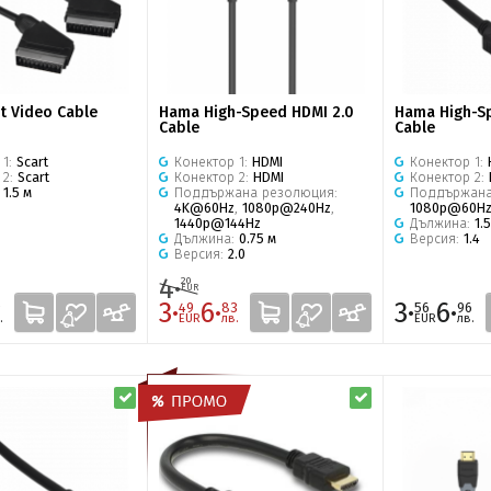
t Video Cable
Hama High-Speed HDMI 2.0
Hama High-Sp
Cable
Cable
 1:
Scart
Конектор 1:
HDMI
Конектор 1:
 2:
Scart
Конектор 2:
HDMI
Конектор 2:
:
1.5 м
Поддържана резолюция:
Поддържана
4K@60Hz
,
1080p@240Hz
,
1080p@60H
1440p@144Hz
Дължина:
1.
Дължина:
0.75 м
Версия:
1.4
Версия:
2.0
4·
20
EUR
3·
6·
3·
6·
9
49
83
56
96
.
EUR
лв.
EUR
лв.