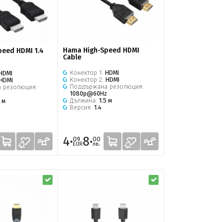
Hama High-Speed HDMI
eed HDMI 1.4
Cable
Конектор 1:
HDMI
HDMI
Конектор 2:
HDMI
HDMI
Поддържана резолюция:
 резолюция:
1080p@60Hz
z
Дължина:
1.5 м
5 м
Версия:
1.4
4·
8·
09
00
EUR
лв.