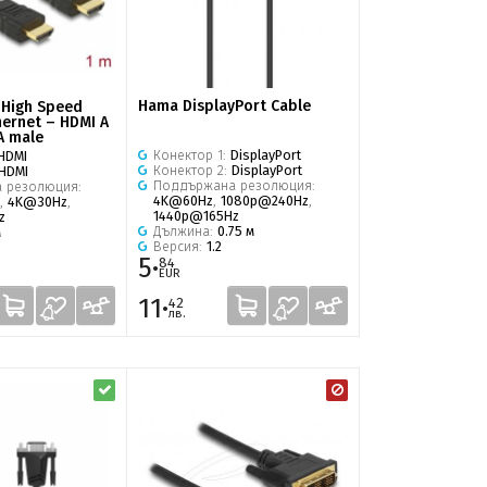
Hama DisplayPort Cable
 High Speed
hernet – HDMI A
A male
Конектор 1:
DisplayPort
HDMI
Конектор 2:
DisplayPort
HDMI
Поддържана резолюция:
 резолюция:
4K@60Hz
,
1080p@240Hz
,
,
4K@30Hz
,
1440p@165Hz
z
Дължина:
0.75 м
м
Версия:
1.2
5·
84
EUR
11·
42
лв.