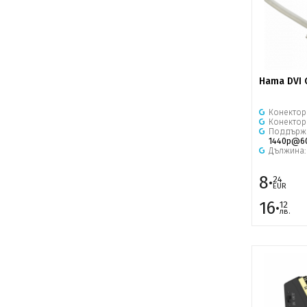
Hama DVI 
Конектор
Конектор
Поддърж
1440p@6
Дължина
8·
24
EUR
16·
12
лв.