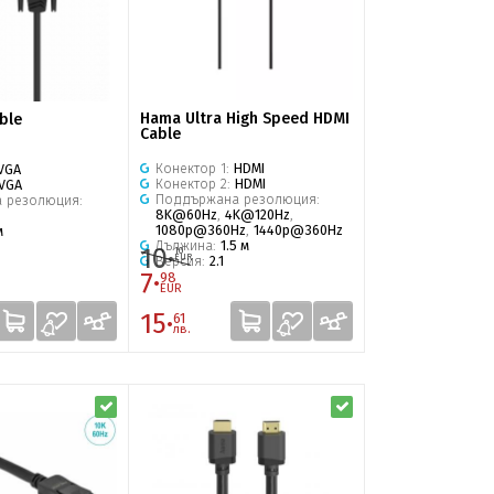
Hama Ultra High Speed HDMI
ble
Cable
Конектор 1:
HDMI
VGA
Конектор 2:
HDMI
VGA
Поддържана резолюция:
 резолюция:
8K@60Hz
,
4K@120Hz
,
z
1080p@360Hz
,
1440p@360Hz
м
Дължина:
1.5 м
10·
10
EUR
Версия:
2.1
7·
98
EUR
15·
61
лв.