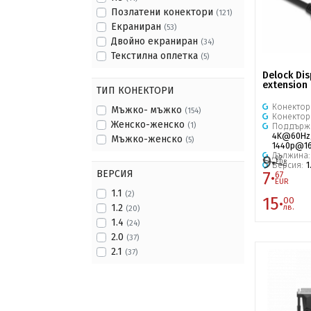
Позлатени конектори
(121)
Екраниран
(53)
Двойно екраниран
(34)
Текстилна оплетка
(5)
Delock Dis
extension 
ТИП КОНЕКТОРИ
Конектор
Мъжко- мъжко
(154)
Конектор
Женско-женско
(1)
Поддърж
4K@60Hz
Мъжко-женско
(5)
1440p@1
Дължина
9·
02
EUR
Версия:
1
7·
ВЕРСИЯ
67
EUR
1.1
(2)
15·
00
1.2
лв.
(20)
1.4
(24)
2.0
(37)
2.1
(37)