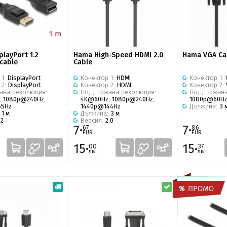
playPort 1.2
Hama High-Speed HDMI 2.0
Hama VGA Ca
cable
Cable
 1:
DisplayPort
Конектор 1:
HDMI
Конектор 1:
 2:
DisplayPort
Конектор 2:
HDMI
Конектор 2:
ана резолюция:
Поддържана резолюция:
Поддържана
,
1080p@240Hz
,
4K@60Hz
,
1080p@240Hz
,
1080p@60H
65Hz
1440p@144Hz
Дължина:
3 
:
1 м
Дължина:
3 м
.2
Версия:
2.0
7·
7·
67
86
EUR
EUR
15·
15·
00
37
лв.
лв.