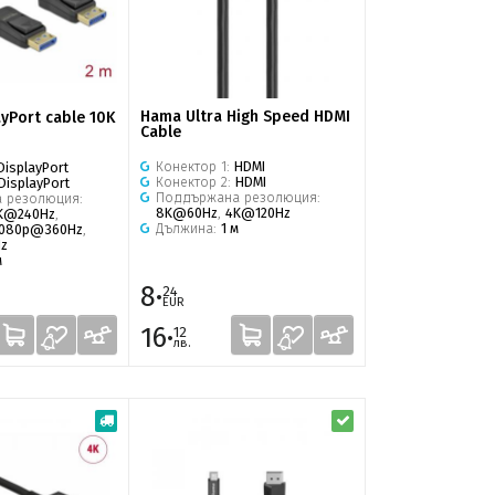
Hama Ultra High Speed ​​HDMI
ayPort cable 10K
Cable
Конектор 1:
HDMI
DisplayPort
Конектор 2:
HDMI
DisplayPort
Поддържана резолюция:
 резолюция:
8K@60Hz
,
4K@120Hz
K@240Hz
,
Дължина:
1 м
1080p@360Hz
,
z
м
8·
24
EUR
16·
12
лв.