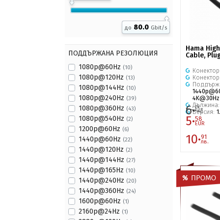
80.0
до
Gbit/s
Hama High
ПОДДЪРЖАНА РЕЗОЛЮЦИЯ
Cable, Plug
1080p@60Hz
(10)
Конектор
1080p@120Hz
Конектор
(13)
Поддърж
1080p@144Hz
(10)
1440p@6
1080p@240Hz
4K@30Hz
(39)
Дължина
6·
74
1080p@360Hz
(43)
EUR
Версия:
1
5·
1080p@540Hz
58
(2)
EUR
1200p@60Hz
(6)
10·
91
1440p@60Hz
(22)
лв.
1440p@120Hz
(2)
1440p@144Hz
(27)
1440p@165Hz
(10)
1440p@240Hz
(20)
1440p@360Hz
(24)
1600p@60Hz
(1)
2160p@24Hz
(1)