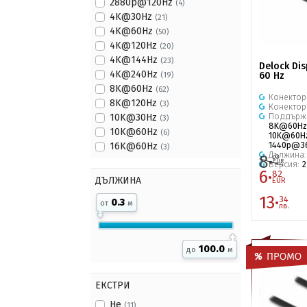
2880p@120Hz
(4)
4K@30Hz
(21)
4K@60Hz
(50)
4K@120Hz
(20)
4K@144Hz
(23)
Delock Dis
4K@240Hz
60 Hz
(19)
8K@60Hz
(62)
Конектор
8K@120Hz
(3)
Конектор
Поддърж
10K@30Hz
(3)
8K@60Hz
10K@60Hz
(6)
10K@60H
1440p@3
16K@60Hz
(3)
Дължина
8·
03
EUR
Версия:
2
6·
82
ДЪЛЖИНА
EUR
13·
34
0.3
от
м
лв.
100.0
до
м
ЕКСТРИ
Не
(11)