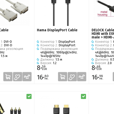
Cable
Hama DisplayPort Cable
DELOCK Cable
HDMI with Et
male > HDMI-
 1:
DVI-D
Конектор 1:
DisplayPort
Конектор 1:
 2:
DVI-D
Конектор 2:
DisplayPort
Конектор 2:
ана резолюция:
Поддържана резолюция:
Поддържана
0Hz
4K@60Hz
,
1080p@240Hz
,
4K@60Hz
,
1
:
1.5 м
1440p@165Hz
1440p@144H
Дължина:
1.5 м
Дължина:
0.
Версия:
1.2
Версия:
2.0
8·
8·
59
68
EUR
EUR
16·
16·
80
98
лв.
лв.