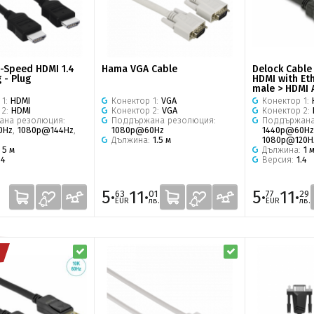
-Speed HDMI 1.4
Hama VGA Cable
Delock Cable
 - Plug
HDMI with Et
male > HDMI 
 1:
HDMI
Конектор 1:
VGA
Конектор 1:
 2:
HDMI
Конектор 2:
VGA
Конектор 2:
ана резолюция:
Поддържана резолюция:
Поддържана
0Hz
,
1080p@144Hz
,
1080p@60Hz
1440p@60Hz
Дължина:
1.5 м
1080p@120H
:
5 м
Дължина:
1 
.4
Версия:
1.4
5·
11·
5·
11·
63
01
77
29
EUR
лв.
EUR
лв.