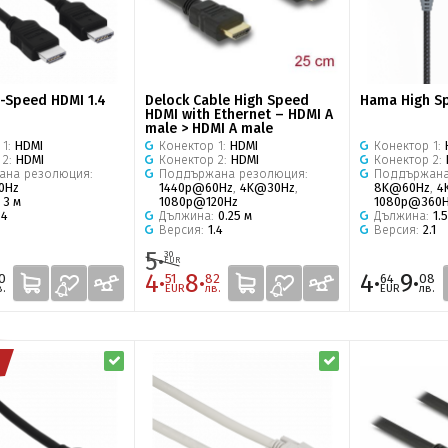
-Speed HDMI 1.4
Delock Cable High Speed
Hama High S
HDMI with Ethernet – HDMI A
male > HDMI A male
 1:
HDMI
Конектор 1:
HDMI
Конектор 1:
 2:
HDMI
Конектор 2:
HDMI
Конектор 2:
ана резолюция:
Поддържана резолюция:
Поддържана
0Hz
1440p@60Hz
,
4K@30Hz
,
8K@60Hz
,
4
:
3 м
1080p@120Hz
1080p@360
.4
Дължина:
0.25 м
Дължина:
1.
Версия:
1.4
Версия:
2.1
5·
30
EUR
4·
8·
4·
9·
0
51
82
64
08
в.
EUR
лв.
EUR
лв.