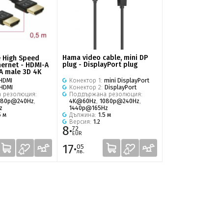
Hama video cable, mini DP
 High Speed
plug - DisplayPort plug
hernet - HDMI-A
A male 3D 4K
Конектор 1:
mini DisplayPort
HDMI
Конектор 2:
DisplayPort
HDMI
Поддържана резолюция:
 резолюция:
4K@60Hz
,
1080p@240Hz
,
080p@240Hz
,
1440p@165Hz
z
Дължина:
1.5 м
5 м
Версия:
1.2
8·
72
EUR
17·
05
лв.