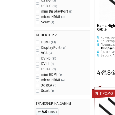
USB-A
(2)
USB-C
(12)
mini DisplayPort
(5)
micro HDMI
(3)
Scart
(2)
Hama High
Cable
КОНЕКТОР 2
Конектор
Конектор
HDMI
(91)
Поддърж
DisplayPort
(43)
1080p@6
Дължина
VGA
(5)
Версия:
1
DVI-D
(11)
DVI-I
(2)
USB-C
(2)
4·
8·
09
0
EUR
л
mini HDMI
(1)
micro HDMI
(4)
3x RCA
(1)
Scart
(1)
ТРАНСФЕР НА ДАННИ
4.0
от
Gbit/s