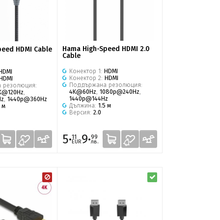
Hama High-Speed HDMI 2.0
peed HDMI Cable
Cable
Конектор 1:
HDMI
HDMI
Конектор 2:
HDMI
HDMI
Поддържана резолюция:
 резолюция:
4K@60Hz
,
1080p@240Hz
,
K@120Hz
,
1440p@144Hz
Hz
,
1440p@360Hz
Дължина:
1.5 м
5 м
Версия:
2.0
5·
9·
11
99
EUR
лв.