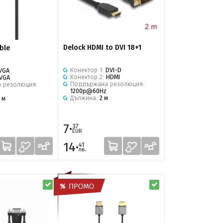
Delock HDMI to DVI 18+1
ble
Конектор 1:
DVI-D
VGA
Конектор 2:
HDMI
VGA
Поддържана резолюция:
 резолюция:
1200p@60Hz
z
Дължина:
2 м
5 м
7·
37
EUR
14·
41
лв.