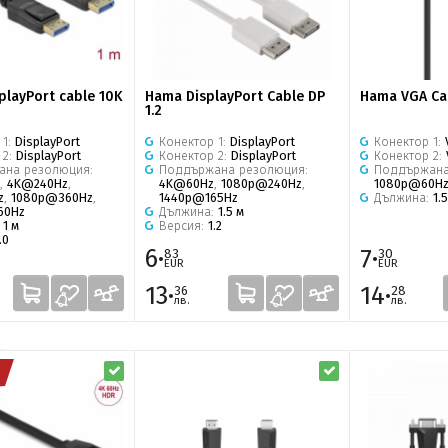
playPort cable 10K
Hama DisplayPort Cable DP
Hama VGA Ca
1.2
 1:
DisplayPort
Конектор 1:
DisplayPort
Конектор 1:
 2:
DisplayPort
Конектор 2:
DisplayPort
Конектор 2:
ана резолюция:
Поддържана резолюция:
Поддържана
,
4K@240Hz
,
4K@60Hz
,
1080p@240Hz
,
1080p@60H
z
,
1080p@360Hz
,
1440p@165Hz
Дължина:
1.
60Hz
Дължина:
1.5 м
:
1 м
Версия:
1.2
.0
6·
7·
83
30
EUR
EUR
13·
14·
36
28
лв.
лв.