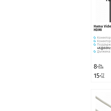
Hama Vide
HDMI
Конектор
Конектор
Поддърж
4K@60Hz
Дължина
8·
04
EUR
15·
72
лв.