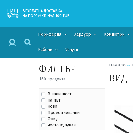
БЕЗПЛАТНА ДОСТАВКА
НА ПОРЪЧКИ НАД 100 EUR
Периферия
Хардуер
Компютри
Кабели
Услуги
Начало
ФИЛТЪР
ВИДЕ
160 продукта
В наличност
На път
Нови
Промоционални
Фокус
Често купуван