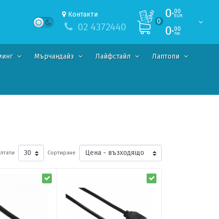
0·
00
Контакти
EUR
0
02 4372440
0·
00
лв.
минг
Мърчандайз
Лайфстайл
Лаптопи
лтати
Сортиране