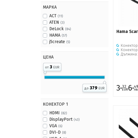
МАРКА
ACT
(11)
ATEN
(3)
DeLock
(84)
Hama Scar
HAMA
(57)
j5create
(5)
Конектор
Конектор
Дължина
ЦЕНА
3
от
EUR
3·
6·
32
4
379
до
EUR
EUR
лв
КОНЕКТОР 1
HDMI
(82)
DisplayPort
(43)
VGA
(6)
DVI-D
(8)