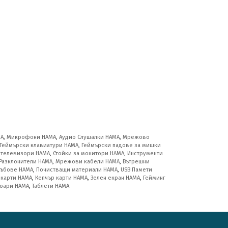
MA
,
Микрофони HAMA
,
Аудио Слушалки HAMA
,
Мрежово
Геймърски клавиатури HAMA
,
Геймърски падове за мишки
а телевизори HAMA
,
Стойки за монитори HAMA
,
Инструменти
Разклонители HAMA
,
Мрежови кабели HAMA
,
Вътрешни
хъбове HAMA
,
Почистващи материали HAMA
,
USB Памети
 карти HAMA
,
Кепчър карти HAMA
,
Зелен екран HAMA
,
Гейминг
оари HAMA
,
Таблети HAMA