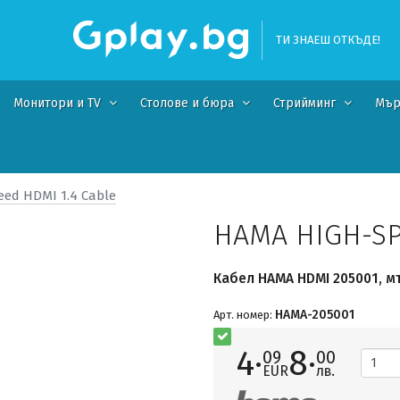
ТИ ЗНАЕШ ОТКЪДЕ!
Монитори и TV
Столове и бюра
Стрийминг
Мър
ed HDMI 1.4 Cable
HAMA HIGH-SP
Кабел HAMA HDMI 205001, м
HAMA-205001
Арт. номер:
4·
8·
09
00
EUR
лв.