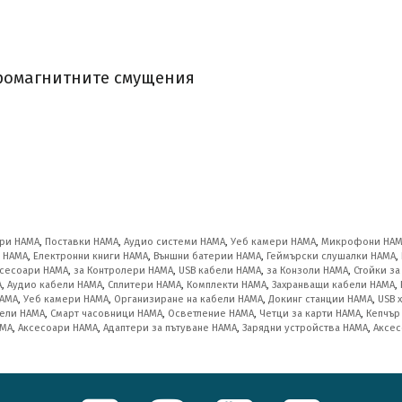
ромагнитните смущения
ри HAMA
,
Поставки HAMA
,
Аудио системи HAMA
,
Уеб камери HAMA
,
Микрофони HA
 HAMA
,
Електронни книги HAMA
,
Външни батерии HAMA
,
Геймърски слушалки HAMA
,
сесоари HAMA
,
за Контролери HAMA
,
USB кабели HAMA
,
за Конзоли HAMA
,
Стойки з
A
,
Аудио кабели HAMA
,
Сплитери HAMA
,
Комплекти HAMA
,
Захранващи кабели HAMA
,
HAMA
,
Уеб камери HAMA
,
Организиране на кабели HAMA
,
Докинг станции HAMA
,
USB 
ели HAMA
,
Смарт часовници HAMA
,
Осветление HAMA
,
Четци за карти HAMA
,
Кепчър
AMA
,
Аксесоари HAMA
,
Адаптери за пътуване HAMA
,
Зарядни устройства HAMA
,
Аксес