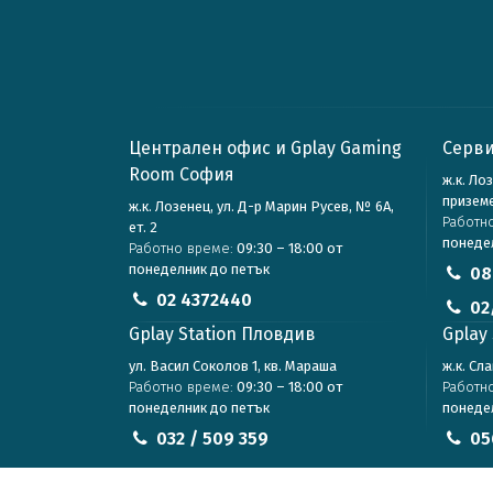
Централен офис и Gplay Gaming
Серви
Room София
ж.к. Ло
призем
ж.к. Лозенец, ул. Д-р Марин Русев, № 6А,
Работн
ет. 2
понеде
Работно време:
09:30 – 18:00 от
понеделник до петък
08
02 4372440
02
Gplay Station Пловдив
Gplay 
ул. Васил Соколов 1, кв. Мараша
ж.к. Сл
Работно време:
09:30 – 18:00 от
Работн
понеделник до петък
понеде
032 / 509 359
05