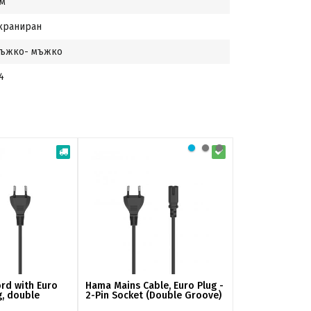
 м
краниран
ъжко- мъжко
4
rd with Euro
Hama Mains Cable, Euro Plug -
Hama Network 
g, double
2-Pin Socket (Double Groove)
10 Gbit/s S/FT