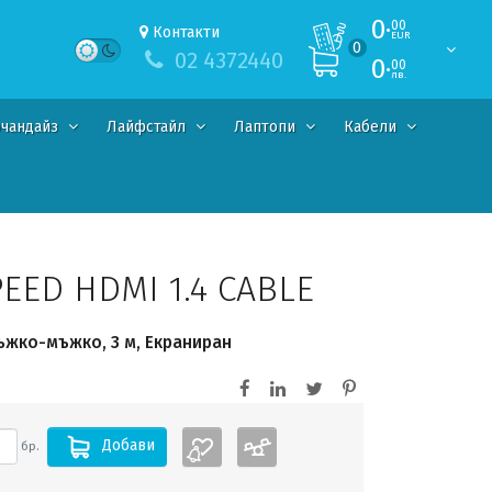
0·
00
Контакти
EUR
0
02 4372440
0·
00
лв.
чандайз
Лайфстайл
Лаптопи
Кабели
EED HDMI 1.4 CABLE
ъжко-мъжко, 3 м, Екраниран
Добави
бр.