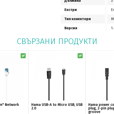
Дължина
3
Екстри
Е
Тип конектори
М
Версия
1.
СВЪРЗАНИ ПРОДУКТИ
im" Network
Hama USB-A to Micro USB, USB
Hama power co
2.0
plug, 2-pin plu
groove