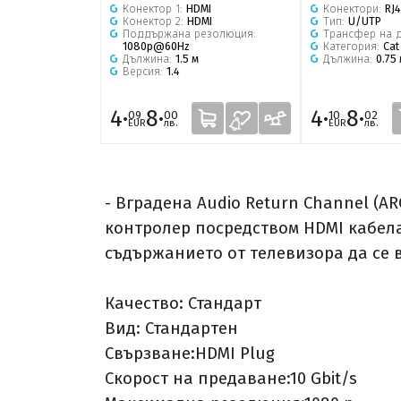
Конектор 1:
HDMI
Конектори:
RJ
Конектор 2:
HDMI
Тип:
U/UTP
Поддържана резолюция:
Трансфер на 
1080p@60Hz
Категория:
Cat
Дължина:
1.5 м
Дължина:
0.75
Версия:
1.4
4·
8·
4·
8·
09
00
10
02
EUR
лв.
EUR
лв.
- Вградена Audio Return Channel (A
контролер посредством HDMI кабела
съдържанието от телевизора да се 
Качество: Стандарт
Вид: Стандартен
Свързване:HDMI Plug
Скорост на предаване:10 Gbit/s