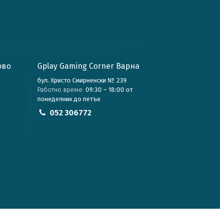
ово
Gplay Gaming Corner Варна
бул. Христо Смирненски № 239
Работно време:
09:30 – 18:00 от
понеделник до петък
052 306772