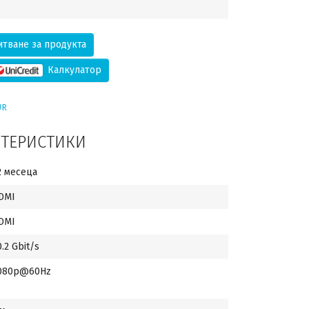
тване за продукта
Калкулатор
UR
КТЕРИСТИКИ
2 месеца
DMI
DMI
0.2 Gbit/s
080p@60Hz