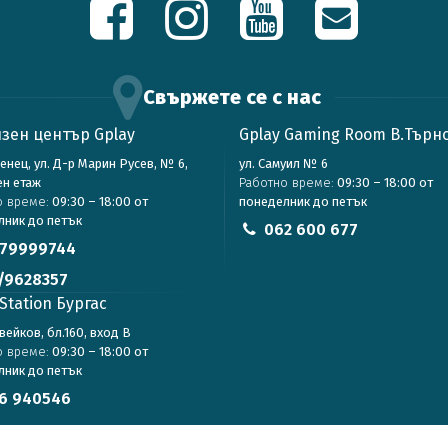
Свържете се с нас
зен център Gplay
Gplay Gaming Room В.Търн
зенец, ул. Д-р Марин Русев, № 6,
ул. Самуил № 6
ен етаж
Работно време:
09:30 – 18:00 от
о време:
09:30 – 18:00 от
понеделник до петък
лник до петък
062 600 677
79999744
/9628357
Station Бургас
авейков, бл.160, вход В
о време:
09:30 – 18:00 от
лник до петък
6 940546