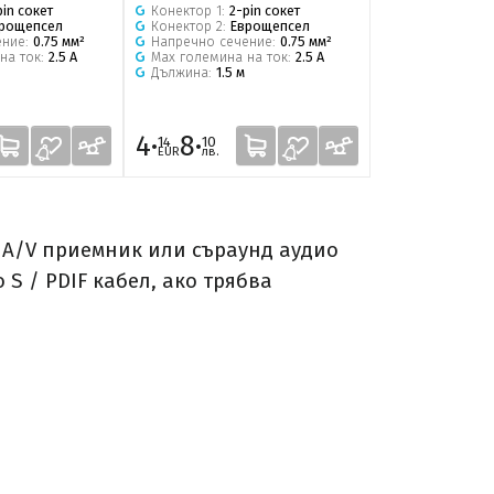
pin сокет
Конектор 1:
2-pin сокет
Конектори:
RJ
рощепсел
Конектор 2:
Еврощепсел
Тип:
S/FTP
ение:
0.75 мм²
Напречно сечение:
0.75 мм²
Трансфер на 
на ток:
2.5 A
Мах големина на ток:
2.5 A
Категория:
Cat
Дължина:
1.5 м
Дължина:
0.5 м
4·
8·
4·
8·
14
10
16
14
EUR
лв.
EUR
лв.
м A/V приемник или съраунд аудио
S / PDIF кабел, ако трябва