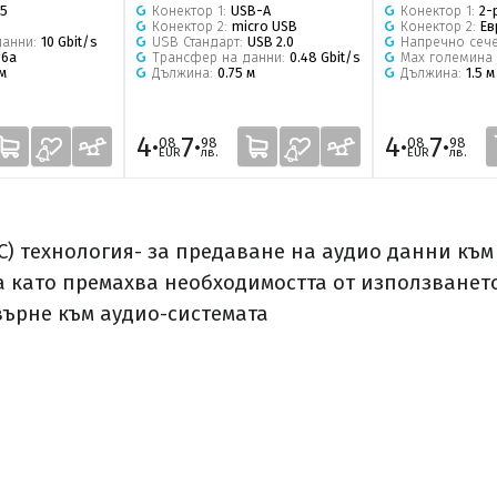
45
Конектор 1:
USB-A
Конектор 1:
2-
Конектор 2:
micro USB
Конектор 2:
Ев
данни:
10 Gbit/s
USB Стандарт:
USB 2.0
Напречно сеч
 6a
Трансфер на данни:
0.48 Gbit/s
Мах големина 
 м
Дължина:
0.75 м
Дължина:
1.5 м
4·
7·
4·
7·
08
98
08
98
EUR
лв.
EUR
лв.
RC) технология- за предаване на аудио данни къ
 като премахва необходимостта от използването 
върне към аудио-системата