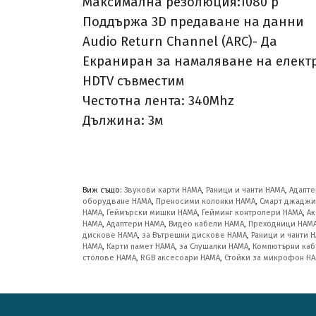
Максимална резолюция:1080 p
Поддържа 3D предаване на данни
Audio Return Channel (ARC)- Да
Екраниран за намаляване на елект
HDTV съвместим
Честотна лента: 340Mhz
Дължина: 3м
Виж също:
Звукови карти HAMA
,
Раници и чанти HAMA
,
Адапте
оборудване HAMA
,
Преносими колонки HAMA
,
Смарт джаджи
HAMA
,
Геймърски мишки HAMA
,
Гейминг контролери HAMA
,
Ак
HAMA
,
Адаптери HAMA
,
Видео кабели HAMA
,
Преходници HAM
дискове HAMA
,
за Вътрешни дискове HAMA
,
Раници и чанти 
HAMA
,
Карти памет HAMA
,
за Слушалки HAMA
,
Компютърни каб
столове HAMA
,
RGB аксесоари HAMA
,
Стойки за микрофон H