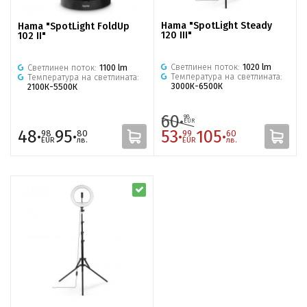
Hama "SpotLight Steady
Hama "SpotLight FoldUp
120 III"
102 II"
Светлинен поток:
1020 lm
Светлинен поток:
1100 lm
Температура на светлината:
Температура на светлината:
3000К-6500К
2100К-5500К
60·
98
EUR
48·
95·
53·
105·
98
80
99
60
EUR
лв.
EUR
лв.