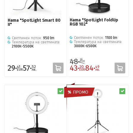
Hama "SpotLight FoldUp
Hama "SpotLight Smart 80
RGB 102"
II"
Светлинен поток:
1100 lm
Светлинен поток:
950 lm
Температура на светлината:
Температура на светлината:
3000К-6500К
2100К-5500К
48·
18
EUR
29·
57·
43·
84·
41
52
20
49
EUR
лв.
EUR
лв.