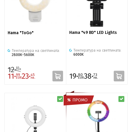
Hama "49 BD" LED Lights
Hama "ToGo"
Температура на светлината:
Температура на светлината:
6000K
2800К-5600К
12·
85
EUR
11·
23·
19·
38·
99
45
80
73
EUR
лв.
EUR
лв.