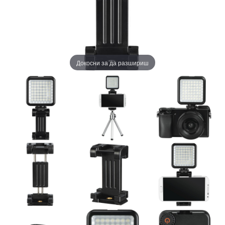
Докосни за да разшириш