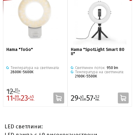
Hama "ToGo"
Hama "SpotLight Smart 80
II"
Температура на светлината:
Светлинен поток:
950 lm
2800К-5600К
Температура на светлината:
2100К-5500К
12·
85
EUR
11·
23·
29·
57·
99
45
41
52
EUR
лв.
EUR
лв.
LED светлини: