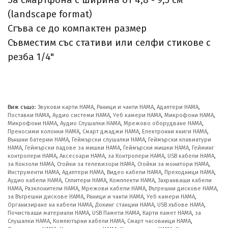
За смартфона с ширина от 4,8 - 9,5 см
(landscape format)
Сгъва се до компактен размер
Съвместим със стативи или селфи стикове с
резба 1/4"
Виж също:
Звукови карти HAMA
,
Раници и чанти HAMA
,
Адаптери HAMA
,
Поставки HAMA
,
Аудио системи HAMA
,
Уеб камери HAMA
,
Микрофони HAMA
,
Микрофони HAMA
,
Аудио Слушалки HAMA
,
Мрежово оборудване HAMA
,
Преносими колонки HAMA
,
Смарт джаджи HAMA
,
Електронни книги HAMA
,
Външни батерии HAMA
,
Геймърски слушалки HAMA
,
Геймърски клавиатури
HAMA
,
Геймърски падове за мишки HAMA
,
Геймърски мишки HAMA
,
Гейминг
контролери HAMA
,
Аксесоари HAMA
,
за Контролери HAMA
,
USB кабели HAMA
,
за Конзоли HAMA
,
Стойки за телевизори HAMA
,
Стойки за монитори HAMA
,
Инструменти HAMA
,
Адаптери HAMA
,
Видео кабели HAMA
,
Преходници HAMA
,
Аудио кабели HAMA
,
Сплитери HAMA
,
Комплекти HAMA
,
Захранващи кабели
HAMA
,
Разклонители HAMA
,
Мрежови кабели HAMA
,
Вътрешни дискове HAMA
,
за Вътрешни дискове HAMA
,
Раници и чанти HAMA
,
Уеб камери HAMA
,
Организиране на кабели HAMA
,
Докинг станции HAMA
,
USB хъбове HAMA
,
Почистващи материали HAMA
,
USB Памети HAMA
,
Карти памет HAMA
,
за
Слушалки HAMA
,
Компютърни кабели HAMA
,
Смарт часовници HAMA
,