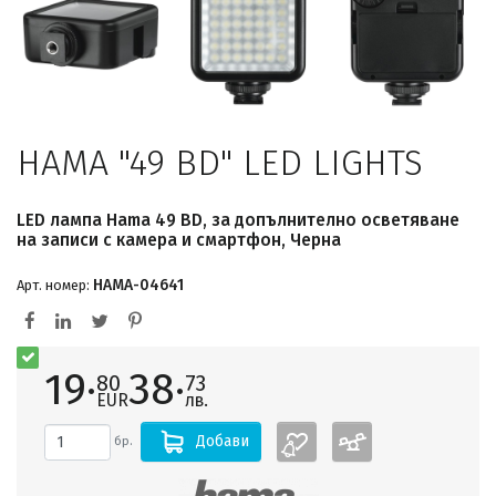
HAMA "49 BD" LED LIGHTS
LED лампа Hama 49 BD, за допълнително осветяване
на записи с камера и смартфон, Черна
HAMA-04641
Арт. номер:
19·
38·
80
73
EUR
лв.
Добави
бр.