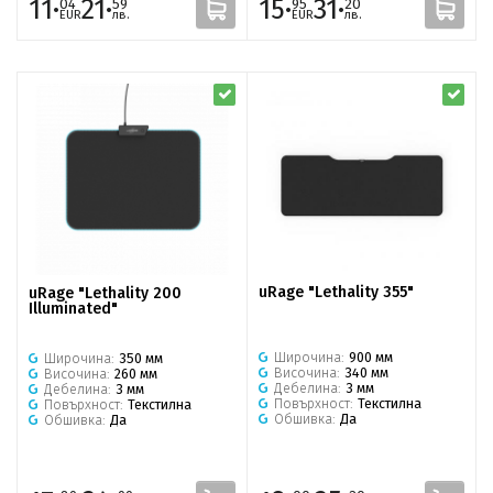
11·
21·
15·
31·
04
59
95
20
EUR
лв.
EUR
лв.
uRage "Lethality 355"
uRage "Lethality 200
Illuminated"
Широчина:
900 мм
Широчина:
350 мм
Височина:
340 мм
Височина:
260 мм
Дебелина:
3 мм
Дебелина:
3 мм
Повърхност:
Текстилна
Повърхност:
Текстилна
Обшивка:
Да
Обшивка:
Да