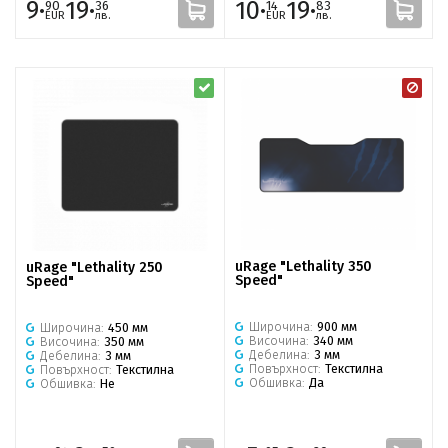
9·
19·
10·
19·
90
36
14
83
EUR
лв.
EUR
лв.
uRage "Lethality 350
uRage "Lethality 250
Speed"
Speed"
Широчина:
900 мм
Широчина:
450 мм
Височина:
340 мм
Височина:
350 мм
Дебелина:
3 мм
Дебелина:
3 мм
Повърхност:
Текстилна
Повърхност:
Текстилна
Обшивка:
Да
Обшивка:
Не