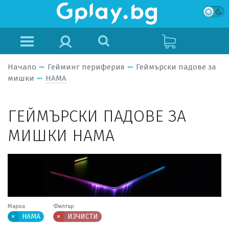
Начало
Гейминг периферия
Геймърски падове за
мишки
HAMA
ГЕЙМЪРСКИ ПАДОВЕ ЗА
МИШКИ HAMA
Марка
Филтър
×
HAMA
×
ИЗЧИСТИ