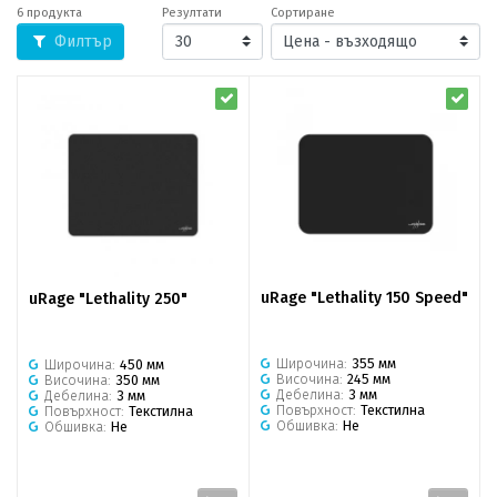
6 продукта
Резултати
Сортиране
Филтър
uRage "Lethality 150 Speed"
uRage "Lethality 250"
Широчина:
355 мм
Широчина:
450 мм
Височина:
245 мм
Височина:
350 мм
Дебелина:
3 мм
Дебелина:
3 мм
Повърхност:
Текстилна
Повърхност:
Текстилна
Обшивка:
Не
Обшивка:
Не