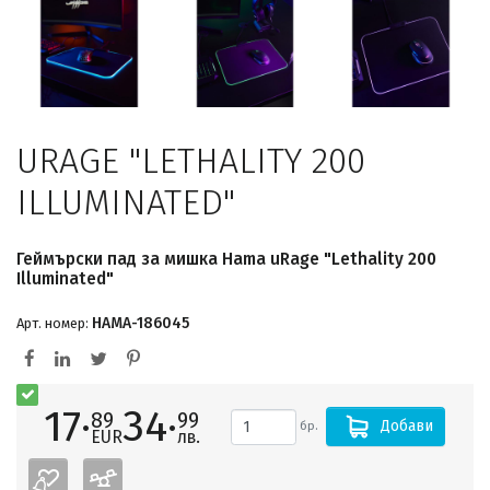
URAGE "LETHALITY 200
ILLUMINATED"
Геймърски пад за мишка Hama uRage "Lethality 200
Illuminated"
HAMA-186045
Арт. номер:
17·
34·
89
99
Добави
бр.
EUR
лв.