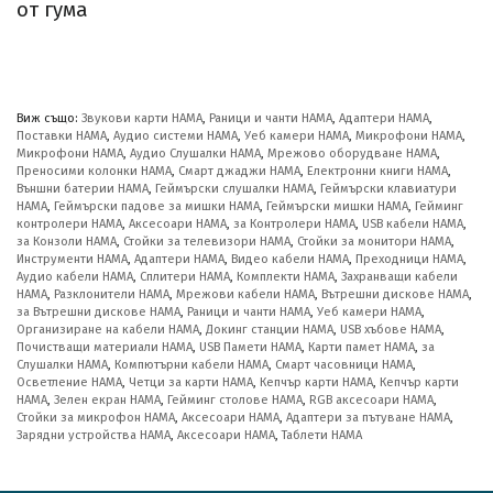
от гума
Виж също:
Звукови карти HAMA
,
Раници и чанти HAMA
,
Адаптери HAMA
,
Поставки HAMA
,
Аудио системи HAMA
,
Уеб камери HAMA
,
Микрофони HAMA
,
Микрофони HAMA
,
Аудио Слушалки HAMA
,
Мрежово оборудване HAMA
,
Преносими колонки HAMA
,
Смарт джаджи HAMA
,
Електронни книги HAMA
,
Външни батерии HAMA
,
Геймърски слушалки HAMA
,
Геймърски клавиатури
HAMA
,
Геймърски падове за мишки HAMA
,
Геймърски мишки HAMA
,
Гейминг
контролери HAMA
,
Аксесоари HAMA
,
за Контролери HAMA
,
USB кабели HAMA
,
за Конзоли HAMA
,
Стойки за телевизори HAMA
,
Стойки за монитори HAMA
,
Инструменти HAMA
,
Адаптери HAMA
,
Видео кабели HAMA
,
Преходници HAMA
,
Аудио кабели HAMA
,
Сплитери HAMA
,
Комплекти HAMA
,
Захранващи кабели
HAMA
,
Разклонители HAMA
,
Мрежови кабели HAMA
,
Вътрешни дискове HAMA
,
за Вътрешни дискове HAMA
,
Раници и чанти HAMA
,
Уеб камери HAMA
,
Организиране на кабели HAMA
,
Докинг станции HAMA
,
USB хъбове HAMA
,
Почистващи материали HAMA
,
USB Памети HAMA
,
Карти памет HAMA
,
за
Слушалки HAMA
,
Компютърни кабели HAMA
,
Смарт часовници HAMA
,
Осветление HAMA
,
Четци за карти HAMA
,
Кепчър карти HAMA
,
Кепчър карти
HAMA
,
Зелен екран HAMA
,
Гейминг столове HAMA
,
RGB аксесоари HAMA
,
Стойки за микрофон HAMA
,
Аксесоари HAMA
,
Адаптери за пътуване HAMA
,
Зарядни устройства HAMA
,
Аксесоари HAMA
,
Таблети HAMA