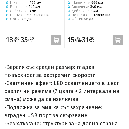
Широчина:
900 мм
Широчина:
900 мм
Височина:
340 мм
Височина:
340 мм
Дебелина:
3 мм
Дебелина:
3 мм
Повърхност:
Текстилна
Повърхност:
Текстилна
Обшивка:
Да
Обшивка:
Да
18·
35·
15·
31·
00
20
95
20
EUR
лв.
EUR
лв.
-Версия със среден размер: гладка
повърхност за екстремни скорости
-Светлинен ефект: LED осветлението в шест
различни режима (7 цвята + 2 интервала на
смяна) може да се изключва
-Подложка за мишка със захранване:
вграден USB порт за свързване
-Без хлъзгане: структурирана долна страна