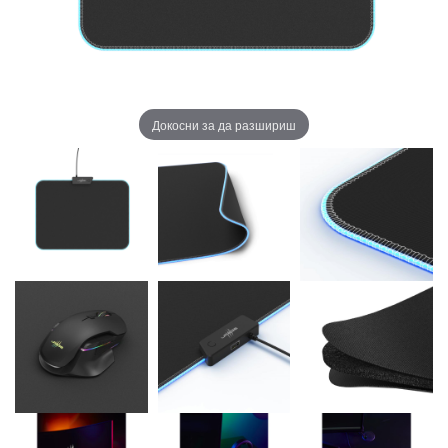
Докосни за да разшириш