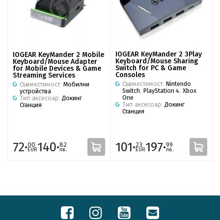
IOGEAR KeyMander 2 3Play
IOGEAR KeyMander 2 Mobile
Keyboard/Mouse Sharing
Keyboard/Mouse Adapter
Switch for PC & Game
for Mobile Devices & Game
Consoles
Streaming Services
Съвместимост:
Nintendo
Съвместимост:
Мобилни
Switch
,
PlayStation 4
,
Xbox
устройства
One
Тип аксесоар:
Докинг
Тип аксесоар:
Докинг
Станция
Станция
72·
140·
101·
197·
00
82
23
99
EUR
лв.
EUR
лв.