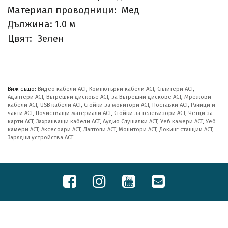
Материал проводници: Мед
Дължина: 1.0 м
Цвят: Зелен
Виж също:
Видео кабели ACT
,
Компютърни кабели ACT
,
Сплитери ACT
,
Адаптери ACT
,
Вътрешни дискове ACT
,
за Вътрешни дискове ACT
,
Мрежови
кабели ACT
,
USB кабели ACT
,
Стойки за монитори ACT
,
Поставки ACT
,
Раници и
чанти ACT
,
Почистващи материали ACT
,
Стойки за телевизори ACT
,
Четци за
карти ACT
,
Захранващи кабели ACT
,
Аудио Слушалки ACT
,
Уеб камери ACT
,
Уеб
камери ACT
,
Аксесоари ACT
,
Лаптопи ACT
,
Монитори ACT
,
Докинг станции ACT
,
Зарядни устройства ACT