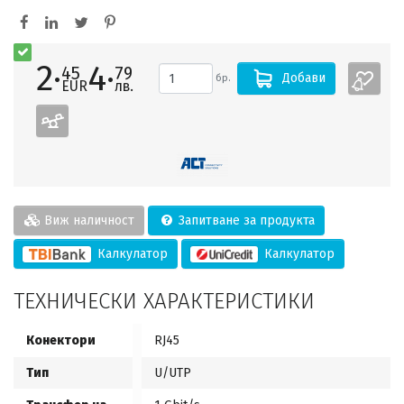
2·
4·
45
79
Добави
бр.
EUR
лв.
Виж наличност
Запитване за продукта
Калкулатор
Калкулатор
ТЕХНИЧЕСКИ ХАРАКТЕРИСТИКИ
Конектори
RJ45
Тип
U/UTP