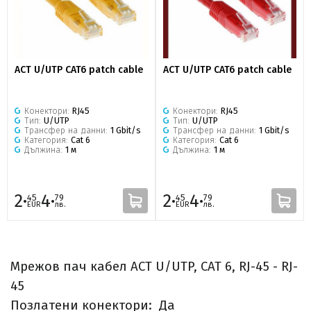
ACT U/UTP CAT6 patch cable
ACT U/UTP CAT6 patch cable
Конектори:
RJ45
Конектори:
RJ45
Тип:
U/UTP
Тип:
U/UTP
Трансфер на данни:
1 Gbit/s
Трансфер на данни:
1 Gbit/s
Категория:
Cat 6
Категория:
Cat 6
Дължина:
1 м
Дължина:
1 м
2·
4·
2·
4·
45
79
45
79
EUR
лв.
EUR
лв.
Мрежов пач кабел ACT U/UTP, CAT 6, RJ-45 - RJ-
45
Позлатени конектори: Да