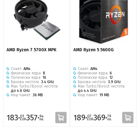
AMD Ryzen 7 5700X MPK
AMD Ryzen 5 5600G
Сокет:
AM4
Сокет:
AM4
Физически ядра:
8
Физически ядра:
6
Логически ядра:
16
Логически ядра:
12
Базова честота:
3.4 GHz
Базова честота:
3.9 GHz
Max Turbo/Boost честота:
Max Turbo/Boost честота:
до 4.6 GHz
до 4.4 GHz
Кеш памет:
36 MB
Кеш памет:
19 MB
183·
357·
189·
369·
01
94
07
79
EUR
лв.
EUR
лв.