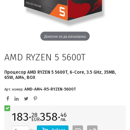
Докосни за да разшириш
AMD RYZEN 5 5600T
Процесор AMD RYZEN 5 5600T, 6-Core, 3.5 GHz, 35MB,
65W, AM4, BOX
AMD-AM4-R5-RYZEN-5600T
Арт. номер:
183·
358·
28
46
EUR
лв.