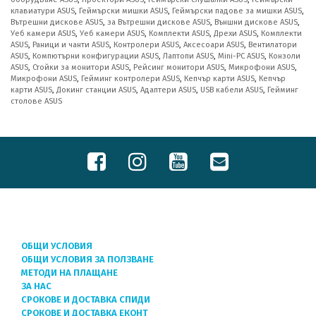
клавиатури ASUS
,
Геймърски мишки ASUS
,
Геймърски падове за мишки ASUS
,
Вътрешни дискове ASUS
,
за Вътрешни дискове ASUS
,
Външни дискове ASUS
,
Уеб камери ASUS
,
Уеб камери ASUS
,
Комплекти ASUS
,
Дрехи ASUS
,
Комплекти
ASUS
,
Раници и чанти ASUS
,
Контролери ASUS
,
Аксесоари ASUS
,
Вентилатори
ASUS
,
Компютърни конфигурации ASUS
,
Лаптопи ASUS
,
Mini-PC ASUS
,
Конзоли
ASUS
,
Стойки за монитори ASUS
,
Рейсинг монитори ASUS
,
Микрофони ASUS
,
Микрофони ASUS
,
Гейминг контролери ASUS
,
Кепчър карти ASUS
,
Кепчър
карти ASUS
,
Докинг станции ASUS
,
Адаптери ASUS
,
USB кабели ASUS
,
Гейминг
столове ASUS
ОБЩИ УСЛОВИЯ
ОБЩИ УСЛОВИЯ ЗА ПОЛЗВАНЕ
МЕТОДИ НА ПЛАЩАНЕ
ЗА НАС
СРОКОВЕ И ДОСТАВКА СПИДИ
СРОКОВЕ И ДОСТАВКА ЕКОНТ