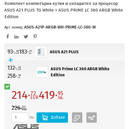
Комплект компютърна кутия и охладител за процесор
ASUS A21 PLUS TG White + ASUS PRIME LC 360 ARGB White
Edition
ASUS-A21P-ARGB-WH-PRIME-LC-360-W
Арт. номер:
93·
183·
60
07
ASUS A21 PLUS
EUR
лв.
132·
42
ASUS Prime LC 360 ARGB White
EUR
258·
Edition
99
лв.
214·
419·
72
95
EUR
лв.
226·
02
EUR
Добави
бр.