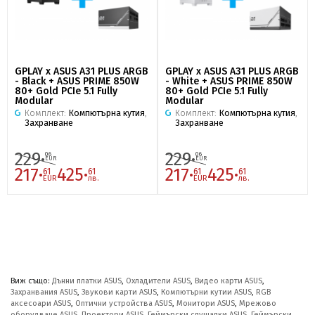
GPLAY x ASUS A31 PLUS ARGB
GPLAY x ASUS A31 PLUS ARGB
- Black + ASUS PRIME 850W
- White + ASUS PRIME 850W
80+ Gold PCIe 5.1 Fully
80+ Gold PCIe 5.1 Fully
Modular
Modular
Комплект:
Компютърна кутия
,
Комплект:
Компютърна кутия
,
Захранване
Захранване
229·
229·
06
06
EUR
EUR
217·
425·
217·
425·
61
61
61
61
EUR
лв.
EUR
лв.
Виж също:
Дънни платки ASUS
,
Охладители ASUS
,
Видео карти ASUS
,
Захранвания ASUS
,
Звукови карти ASUS
,
Компютърни кутии ASUS
,
RGB
аксесоари ASUS
,
Оптични устройства ASUS
,
Монитори ASUS
,
Мрежово
оборудване ASUS
,
Проектори ASUS
,
Геймърски слушалки ASUS
,
Геймърски