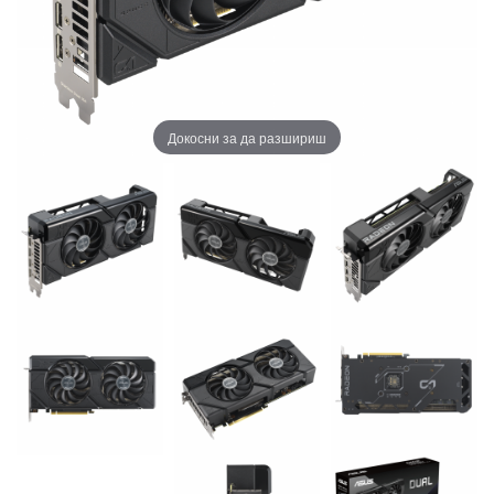
Докосни за да разшириш