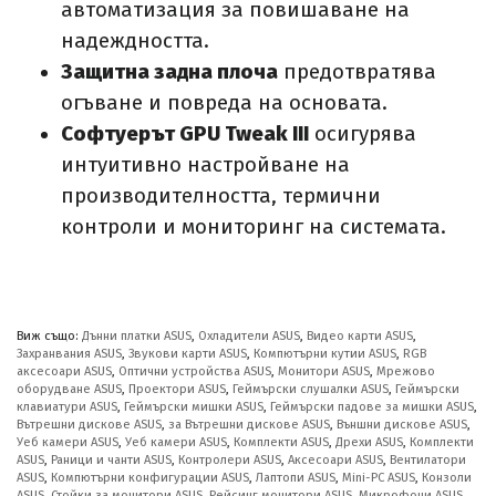
автоматизация за повишаване на
надеждността.
Защитна задна плоча
предотвратява
огъване и повреда на основата.
Софтуерът GPU Tweak III
осигурява
интуитивно настройване на
производителността, термични
контроли и мониторинг на системата.
Виж също:
Дънни платки ASUS
,
Охладители ASUS
,
Видео карти ASUS
,
Захранвания ASUS
,
Звукови карти ASUS
,
Компютърни кутии ASUS
,
RGB
аксесоари ASUS
,
Оптични устройства ASUS
,
Монитори ASUS
,
Мрежово
оборудване ASUS
,
Проектори ASUS
,
Геймърски слушалки ASUS
,
Геймърски
клавиатури ASUS
,
Геймърски мишки ASUS
,
Геймърски падове за мишки ASUS
,
Вътрешни дискове ASUS
,
за Вътрешни дискове ASUS
,
Външни дискове ASUS
,
Уеб камери ASUS
,
Уеб камери ASUS
,
Комплекти ASUS
,
Дрехи ASUS
,
Комплекти
ASUS
,
Раници и чанти ASUS
,
Контролери ASUS
,
Аксесоари ASUS
,
Вентилатори
ASUS
,
Компютърни конфигурации ASUS
,
Лаптопи ASUS
,
Mini-PC ASUS
,
Конзоли
ASUS
,
Стойки за монитори ASUS
,
Рейсинг монитори ASUS
,
Микрофони ASUS
,