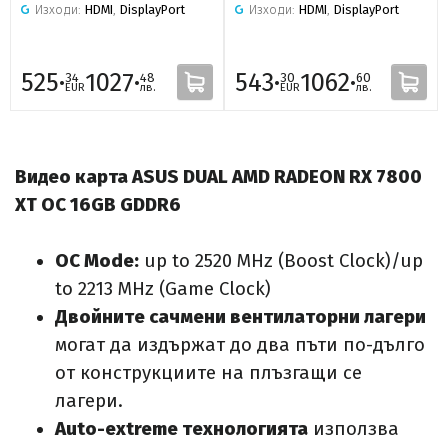
Изходи:
HDMI
,
DisplayPort
Изходи:
HDMI
,
DisplayPort
525·
1027·
543·
1062·
34
48
30
60
EUR
лв.
EUR
лв.
Видео карта ASUS DUAL AMD RADEON RX 7800
XT OC 16GB GDDR6
OC Mode:
up to 2520 MHz (Boost Clock)/up
to 2213 MHz (Game Clock)
Двойните сачмени вентилаторни лагери
могат да издържат до два пъти по-дълго
от конструкциите на плъзгащи се
лагери.
Auto-extreme технологията
използва