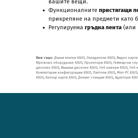
вашите вещи.
Функционалните
пристягащи л
прикрепяне на предмети като б
Регулируема
гръдна лента
(или
Виж също:
Дънни платки ASUS
,
Охладители ASUS
,
Видео карти
Мрежово оборудване ASUS
,
Проектори ASUS
,
Геймърски слу
дискове ASUS
,
Външни дискове ASUS
,
Уеб камери ASUS
,
Уеб 
Компютърни конфигурации ASUS
,
Лаптопи ASUS
,
Mini-PC ASUS
ASUS
,
Кепчър карти ASUS
,
Докинг станции ASUS
,
Адаптери ASU