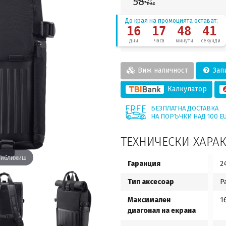
58·
EUR
До края на промоцията остават:
16
17
48
41
дни
часа
минути
секунди
Виж наличност
Запи
Калкулатор
БЕЗПЛАТНА ДОСТАВКА
НА ПОРЪЧКИ НАД 100 E
ТЕХНИЧЕСКИ ХАРА
приближиш
Гаранция
2
Тип аксесоар
Р
Максимален
1
диагонал на екрана