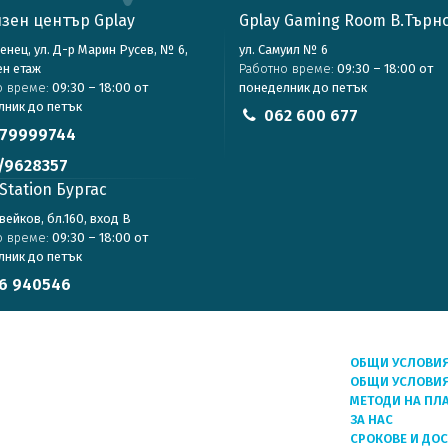
зен център Gplay
Gplay Gaming Room В.Търн
зенец, ул. Д-р Марин Русев, № 6,
ул. Самуил № 6
ен етаж
Работно време:
09:30 – 18:00 от
о време:
09:30 – 18:00 от
понеделник до петък
лник до петък
062 600 677
79999744
/9628357
Station Бургас
авейков, бл.160, вход В
о време:
09:30 – 18:00 от
лник до петък
6 940546
ОБЩИ УСЛОВИ
ОБЩИ УСЛОВИЯ
МЕТОДИ НА ПЛ
ЗА НАС
СРОКОВЕ И ДО