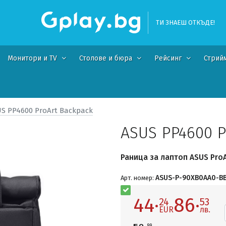
ТИ ЗНАЕШ ОТКЪДЕ!
Монитори и TV
Столове и бюра
Рейсинг
Стрий
S PP4600 ProArt Backpack
ASUS PP4600 
Раница за лаптоп ASUS ProA
ASUS-P-90XB0AA0-B
Арт. номер:
44·
86·
24
53
EUR
лв.
99