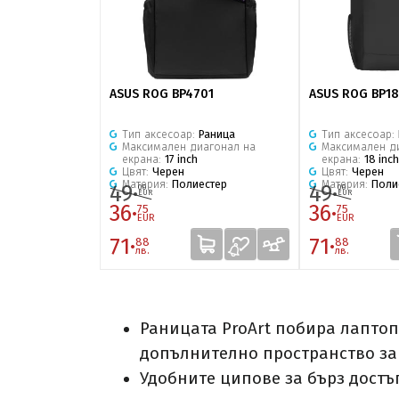
ASUS ROG BP4701
ASUS ROG BP1
Тип аксесоар:
Раница
Тип аксесоар:
Максимален диагонал на
Максимален д
екрана:
17 inch
екрана:
18 inch
Цвят:
Черен
Цвят:
Черен
Материя:
Полиестер
Материя:
Поли
49·
49·
00
00
EUR
EUR
36·
36·
75
75
EUR
EUR
71·
71·
88
88
лв.
лв.
Раницата ProArt побира лаптопи
допълнително пространство за
Удобните ципове за бърз достъ