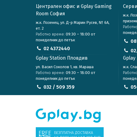
Централен офис и Gplay Gaming
Серви
Room София
ж.к. Ло
призем
ж.к. Лозенец, ул. Д-р Марин Русев, № 6А,
Работн
ет. 2
понеде
Работно време:
09:30 – 18:00 от
понеделник до петък
08
02 4372440
02
Gplay Station Пловдив
Gplay 
ул. Васил Соколов 1, кв. Мараша
ж.к. Сл
Работно време:
09:30 – 18:00 от
Работн
понеделник до петък
понеде
032 / 509 359
05
БЕЗПЛАТНА ДОСТАВКА