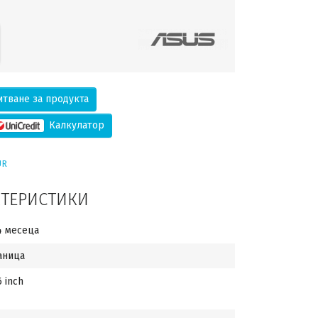
тване за продукта
Калкулатор
UR
КТЕРИСТИКИ
4 месеца
аница
6 inch