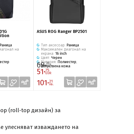
01G
ASUS ROG Ranger BP2501
ASUS Vivobook 
ition
Раница
Тип аксесоар:
Раница
Тип аксесоар:
иагонал на
Максимален диагонал на
Максимален д
екрана:
16 inch
екрана:
16 inch
Цвят:
Черен
Цвят:
Черен
естер
Материя:
Полиестер
,
Материя:
Поли
69·
45·
00
00
EUR
EUR
Изкуствена кожа
Изкуствена ко
51·
33·
75
75
EUR
EUR
101·
66·
21
01
лв.
лв.
р (roll-top дизайн) за
ве улесняват изваждането на