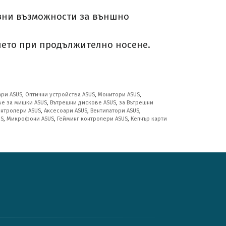
зни възможности за външно
ието при продължително носене.
ари ASUS
,
Оптични устройства ASUS
,
Монитори ASUS
,
ве за мишки ASUS
,
Вътрешни дискове ASUS
,
за Вътрешни
онтролери ASUS
,
Аксесоари ASUS
,
Вентилатори ASUS
,
US
,
Микрофони ASUS
,
Гейминг контролери ASUS
,
Кепчър карти