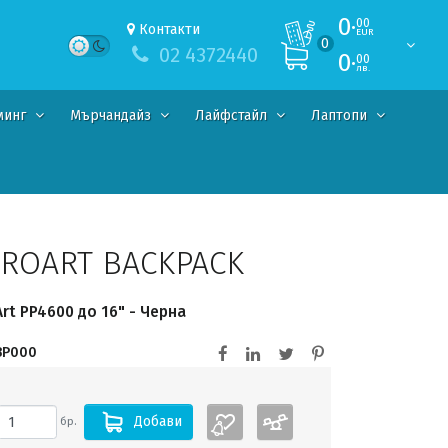
0·
00
Контакти
EUR
0
02 4372440
0·
00
лв.
минг
Мърчандайз
Лайфстайл
Лаптопи
PROART BACKPACK
rt PP4600 до 16" - Черна
BP000
Добави
бр.