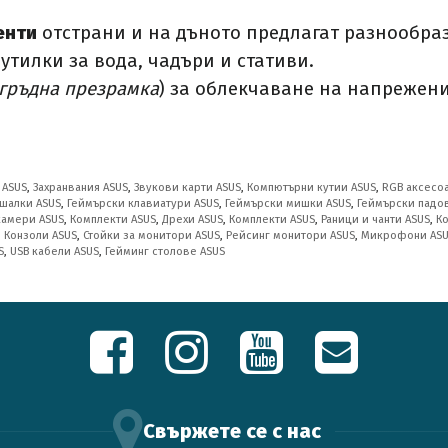
енти
отстрани и на дъното предлагат разнообра
утилки за вода, чадъри и стативи.
гръдна презрамка
) за облекчаване на напрежен
 ASUS
,
Захранвания ASUS
,
Звукови карти ASUS
,
Компютърни кутии ASUS
,
RGB аксесо
шалки ASUS
,
Геймърски клавиатури ASUS
,
Геймърски мишки ASUS
,
Геймърски падо
камери ASUS
,
Комплекти ASUS
,
Дрехи ASUS
,
Комплекти ASUS
,
Раници и чанти ASUS
,
К
,
Конзоли ASUS
,
Стойки за монитори ASUS
,
Рейсинг монитори ASUS
,
Микрофони AS
S
,
USB кабели ASUS
,
Гейминг столове ASUS
Свържете се с нас