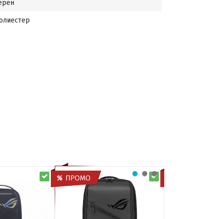
ерен
олиестер