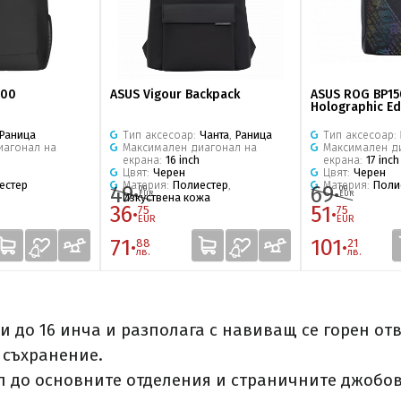
800
ASUS Vigour Backpack
ASUS ROG BP15
Holographic Ed
Раница
Тип аксесоар:
Чанта
,
Раница
Тип аксесоар:
иагонал на
Максимален диагонал на
Максимален д
екрана:
16 inch
екрана:
17 inch
Цвят:
Черен
Цвят:
Черен
естер
Материя:
Полиестер
,
Материя:
Поли
49·
69·
00
00
EUR
EUR
Изкуствена кожа
36·
51·
75
75
EUR
EUR
71·
101·
88
21
лв.
лв.
 до 16 инча и разполага с навиващ се горен отво
 съхранение.
п до основните отделения и страничните джобо