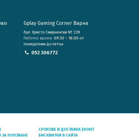
ово
Gplay Gaming Corner Варна
бул. Христо Смирненски № 239
Работно време:
09:30 – 18:00 от
понеделник до петък
052 306772
Я
СРОКОВЕ И ДОСТАВКА ЕКОНТ
 ЗА ПОЛЗВАНЕ
БИСКВИТКИ В САЙТА