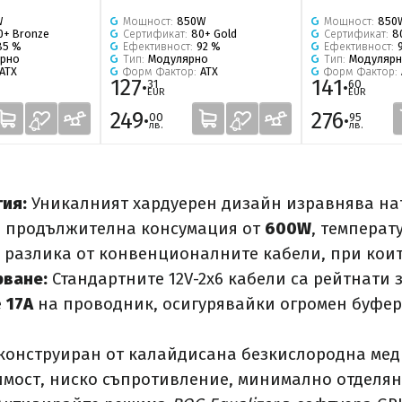
W
Мощност:
850W
Мощност:
850
0+ Bronze
Сертификат:
80+ Gold
Сертификат:
8
85 %
Ефективност:
92 %
Ефективност:
рно
Тип:
Модулярно
Тип:
Модуляр
ATX
Форм Фактор:
ATX
Форм Фактор:
127·
141·
31
60
EUR
EUR
249·
276·
00
95
лв.
лв.
ия:
Уникалният хардуерен дизайн изравнява на
и продължителна консумация от
600W
, температ
а разлика от конвенционалните кабели, при коит
рване:
Стандартните 12V-2x6 кабели са рейтнати з
е
17A
на проводник, осигурявайки огромен буфер
конструиран от калайдисана безкислородна мед (
мост, ниско съпротивление, минимално отделян