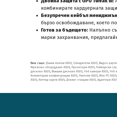
Двойна защита с GPU Tweak III:
А
комбинирате хардуерната защит
Безупречен кейбъл мениджмън
бързо освобождаване, което по
Готов за бъдещето:
Напълно съ
марки захранвания, предлагай
Виж също:
Дънни платки ASUS
,
Охладители ASUS
,
Видео карти
Мрежово оборудване ASUS
,
Проектори ASUS
,
Геймърски слу
дискове ASUS
,
Външни дискове ASUS
,
Уеб камери ASUS
,
Уеб 
Компютърни конфигурации ASUS
,
Лаптопи ASUS
,
Mini-PC ASUS
ASUS
,
Кепчър карти ASUS
,
Докинг станции ASUS
,
Адаптери ASU