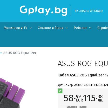
ТИ ЗНАЕШ ОТКЪДЕ!
Монитори и TV
Столове и бюра
Рейсинг
Стрий
ASUS ROG Equalizer
ASUS ROG EQU
Кабел ASUS ROG Equalizer 12V
ASUS-CABLE-EQUALIZ
Арт. номер:
58·
115·
99
38
EUR
лв.