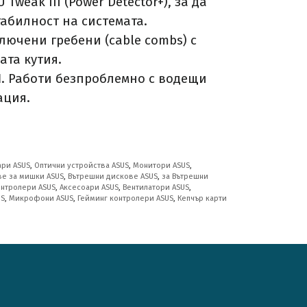
Tweak III (Power Detector+), за да
абилност на системата.
лючени гребени (cable combs) с
ата кутия.
1
. Работи безпроблемно с водещи
ация.
ари ASUS
,
Оптични устройства ASUS
,
Монитори ASUS
,
ве за мишки ASUS
,
Вътрешни дискове ASUS
,
за Вътрешни
онтролери ASUS
,
Аксесоари ASUS
,
Вентилатори ASUS
,
US
,
Микрофони ASUS
,
Гейминг контролери ASUS
,
Кепчър карти