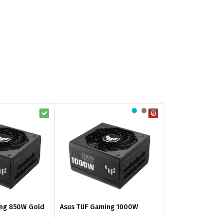
ng 850W Gold
Asus TUF Gaming 1000W
ASUS TUF Gami
White Edition