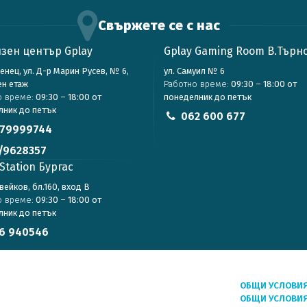
Свържете се с нас
зен център Gplay
Gplay Gaming Room В.Търн
зенец, ул. Д-р Марин Русев, № 6,
ул. Самуил № 6
ен етаж
Работно време:
09:30 – 18:00 от
о време:
09:30 – 18:00 от
понеделник до петък
лник до петък
062 600 677
79999744
/9628357
Station Бургас
авейков, бл.160, вход В
о време:
09:30 – 18:00 от
лник до петък
6 940546
ОБЩИ УСЛОВИ
ОБЩИ УСЛОВИЯ