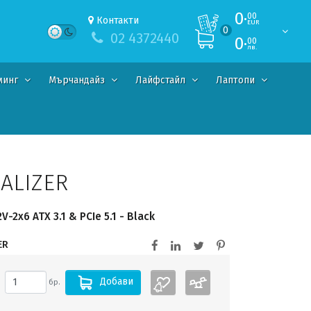
0·
00
Контакти
EUR
0
02 4372440
0·
00
лв.
минг
Мърчандайз
Лайфстайл
Лаптопи
ALIZER
-2x6 ATX 3.1 & PCIe 5.1 - Black
ER
Добави
бр.