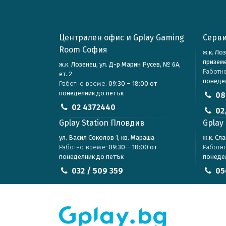
Централен офис и Gplay Gaming
Серви
Room София
ж.к. Ло
призем
ж.к. Лозенец, ул. Д-р Марин Русев, № 6А,
Работн
ет. 2
понеде
Работно време:
09:30 – 18:00 от
понеделник до петък
08
02 4372440
02
Gplay Station Пловдив
Gplay 
ул. Васил Соколов 1, кв. Мараша
ж.к. Сл
Работно време:
09:30 – 18:00 от
Работн
понеделник до петък
понеде
032 / 509 359
05