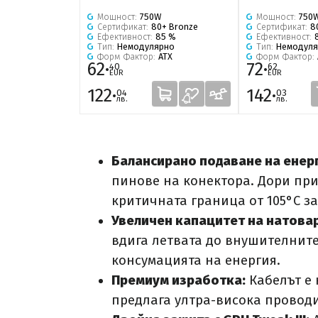
Мощност:
750W
Мощност:
750
Сертификат:
80+ Bronze
Сертификат:
8
Ефективност:
85 %
Ефективност:
Тип:
Немодулярно
Тип:
Немодуля
Форм Фактор:
ATX
Форм Фактор:
62·
72·
40
62
EUR
EUR
122·
142·
04
03
лв.
лв.
Балансирано подаване на енерг
пинове на конектора. Дори пр
критичната граница от 105°C з
Увеличен капацитет на натова
вдига летвата до внушителнит
консумацията на енергия.
Премиум изработка:
Кабелът е 
предлага ултра-висока проводи