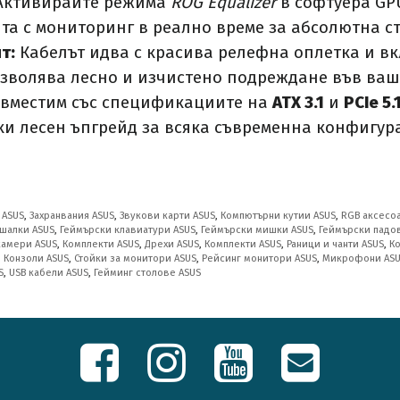
ктивирайте режима
ROG Equalizer
в софтуера GPU 
а с мониторинг в реално време за абсолютна ст
т:
Кабелът идва с красива релефна оплетка и вк
зволява лесно и изчистено подреждане във ваш
вместим със спецификациите на
ATX 3.1
и
PCIe 5.
ки лесен ъпгрейд за всяка съвременна конфигур
 ASUS
,
Захранвания ASUS
,
Звукови карти ASUS
,
Компютърни кутии ASUS
,
RGB аксесо
шалки ASUS
,
Геймърски клавиатури ASUS
,
Геймърски мишки ASUS
,
Геймърски падо
камери ASUS
,
Комплекти ASUS
,
Дрехи ASUS
,
Комплекти ASUS
,
Раници и чанти ASUS
,
К
,
Конзоли ASUS
,
Стойки за монитори ASUS
,
Рейсинг монитори ASUS
,
Микрофони AS
S
,
USB кабели ASUS
,
Гейминг столове ASUS