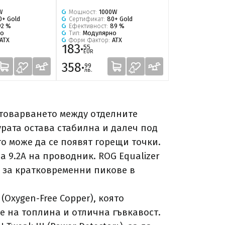
W
Мощност:
1000W
Мощност:
100
0+ Gold
Сертификат:
80+ Gold
Сертификат:
8
92 %
Ефективност:
89 %
Ефективност:
но
Тип:
Модулярно
Тип:
Модуляр
ATX
Форм Фактор:
ATX
Форм Фактор:
183·
193·
55
78
EUR
EUR
358·
379·
99
00
лв.
лв.
товарването между отделните
урата остава стабилна и далеч под
о може да се появят горещи точки.
а 9.2A на проводник. ROG Equalizer
 за кратковременни пикове в
Oxygen-Free Copper), която
е на топлина и отлична гъвкавост.