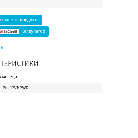
тване за продукта
Калкулатор
UR
КТЕРИСТИКИ
6 месеца
2-Pin 12VHPWR