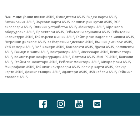
Виж също:
Дънни платки ASUS
,
Охладители ASUS
,
Видео карти ASUS
,
Захранвания ASUS
,
Звукови карти ASUS
,
Компютърни кутии ASUS
,
RGB
аксесоари ASUS
,
Оптични устройства ASUS
,
Монитори ASUS
,
Мрежово
оборудване ASUS
,
Проектори ASUS
,
Геймърски слушалки ASUS
,
Геймърски
клавиатури ASUS
,
Геймърски мишки ASUS
,
Геймърски падове за мишки ASUS
,
Вътрешни дискове ASUS
,
за Вътрешни дискове ASUS
,
Външни дискове ASUS
,
Уеб камери ASUS
,
Уеб камери ASUS
,
Комплекти ASUS
,
Дрехи ASUS
,
Комплекти
ASUS
,
Раници и чанти ASUS
,
Контролери ASUS
,
Аксесоари ASUS
,
Вентилатори
ASUS
,
Компютърни конфигурации ASUS
,
Лаптопи ASUS
,
Mini-PC ASUS
,
Конзоли
ASUS
,
Стойки за монитори ASUS
,
Рейсинг монитори ASUS
,
Микрофони ASUS
,
Микрофони ASUS
,
Гейминг контролери ASUS
,
Кепчър карти ASUS
,
Кепчър
карти ASUS
,
Докинг станции ASUS
,
Адаптери ASUS
,
USB кабели ASUS
,
Гейминг
столове ASUS