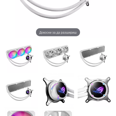
Докосни за да разшириш