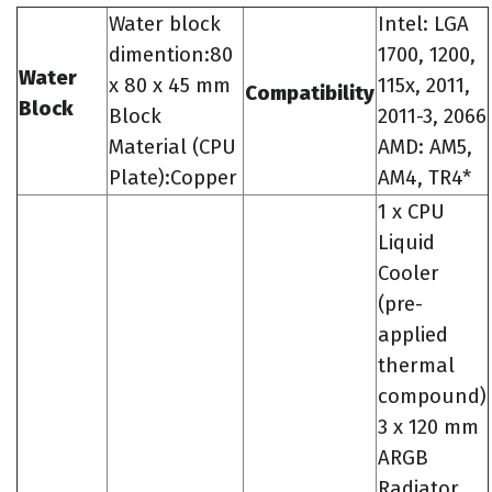
Water block
Intel: LGA
dimention:80
1700, 1200,
Water
x 80 x 45 mm
115x, 2011,
Compatibility
Block
Block
2011-3, 2066
Material (CPU
AMD: AM5,
Plate):Copper
AM4, TR4*
1 x CPU
Liquid
Cooler
(pre-
applied
thermal
compound)
3 x 120 mm
ARGB
Radiator