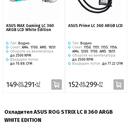
ASUS MAX Gaming LC 360
ASUS Prime LC 360 ARGB LCD
ARGB LCD White Edition
Тип:
Водно
Тип:
Водно
Сокет:
AM4
,
1700
,
AM5
,
1851
Сокет:
1150
,
1151
,
1155
,
1156
,
Обороти на вентилатора:
AM4
,
1200
,
1700
,
AM5
,
1851
до 2500 RPM
Обороти на вентилатора:
Въздушен поток:
до 2500 RPM
до 70.88 CFM
Въздушен поток:
до 77.22 CFM
149·
291·
152·
299·
00
42
88
01
EUR
лв.
EUR
лв.
Охладител ASUS ROG STRIX LC II 360 ARGB
WHITE EDITION