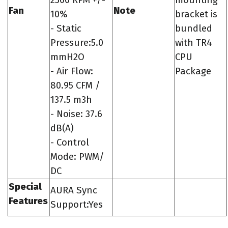
2500 RPM +/-
mounting
Fan
Note
10%
bracket is
- Static
bundled
Pressure:5.0
with TR4
mmH2O
CPU
- Air Flow:
Package
80.95 CFM /
137.5 m3h
- Noise: 37.6
dB(A)
- Control
Mode: PWM/
DC
Special
AURA Sync
Features
Support:Yes