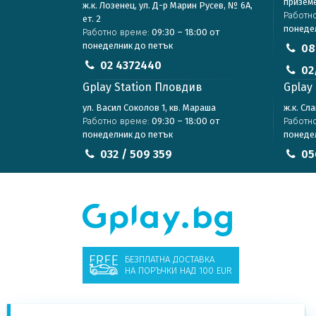
призем
ж.к. Лозенец, ул. Д-р Марин Русев, № 6А,
Работн
ет. 2
понеде
Работно време:
09:30 – 18:00 от
понеделник до петък
08
02 4372440
02
Gplay Station Пловдив
Gplay 
ул. Васил Соколов 1, кв. Мараша
ж.к. Сл
Работно време:
09:30 – 18:00 от
Работн
понеделник до петък
понеде
032 / 509 359
05
БЕЗПЛАТНА ДОСТАВКА
НА ПОРЪЧКИ НАД 100 EUR