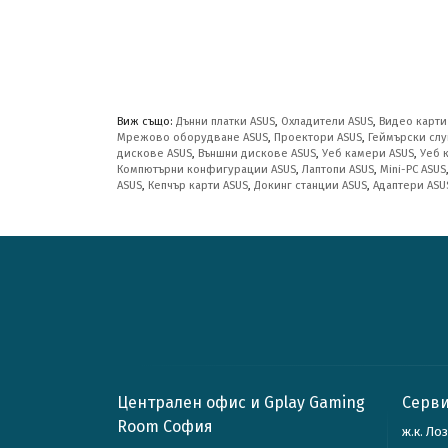
Виж също:
Дънни платки ASUS
,
Охладители ASUS
,
Видео карти
Мрежово оборудване ASUS
,
Проектори ASUS
,
Геймърски слу
дискове ASUS
,
Външни дискове ASUS
,
Уеб камери ASUS
,
Уеб 
Компютърни конфигурации ASUS
,
Лаптопи ASUS
,
Mini-PC ASUS
ASUS
,
Кепчър карти ASUS
,
Докинг станции ASUS
,
Адаптери ASU
Централен офис и Gplay Gaming
Серви
Room София
ж.к. Ло