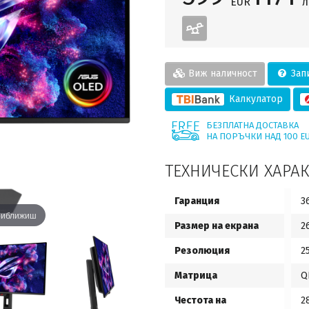
EUR
л
Виж наличност
Запи
Калкулатор
БЕЗПЛАТНА ДОСТАВКА
НА ПОРЪЧКИ НАД 100 E
ТЕХНИЧЕСКИ ХАРА
Гаранция
3
приближиш
Размер на екрана
2
Резолюция
2
Матрица
Q
Честота на
2