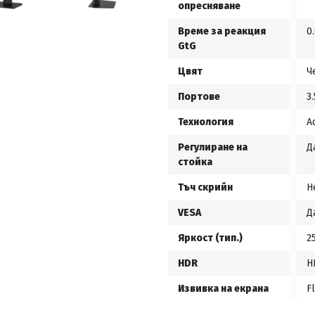
опресняване
Време за реакция
0
GtG
Цвят
Ч
Портове
3
Технология
A
Регулиране на
Д
стойка
Тъч скрийн
Н
VESA
Д
Яркост (тип.)
2
HDR
H
Извивка на екрана
Fl