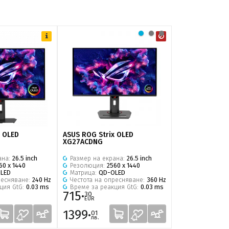
x OLED
ASUS ROG Strix OLED
ASUS ProArt Di
XG27ACDNG
ана:
26.5 inch
Размер на екрана:
26.5 inch
Размер на екр
60 x 1440
Резолюция:
2560 x 1440
Резолюция:
38
LED
Матрица:
QD-OLED
Матрица:
IPS
ресняване:
240 Hz
Честота на опресняване:
360 Hz
Честота на оп
ция GtG:
0.03 ms
Време за реакция GtG:
0.03 ms
Време за реак
715·
718·
30
99
EUR
EUR
1399·
1406·
01
22
лв.
лв.