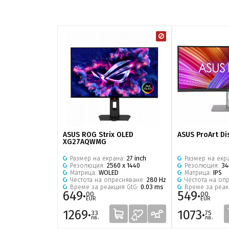
ASUS ROG Strix OLED
ASUS ProArt Di
XG27AQWMG
Размер на екрана:
27 inch
Размер на екр
Резолюция:
2560 x 1440
Резолюция:
34
Матрица:
WOLED
Матрица:
IPS
Честота на опресняване:
280 Hz
Честота на оп
Време за реакция GtG:
0.03 ms
Време за реак
649·
549·
00
00
EUR
EUR
1269·
1073·
33
75
лв.
лв.