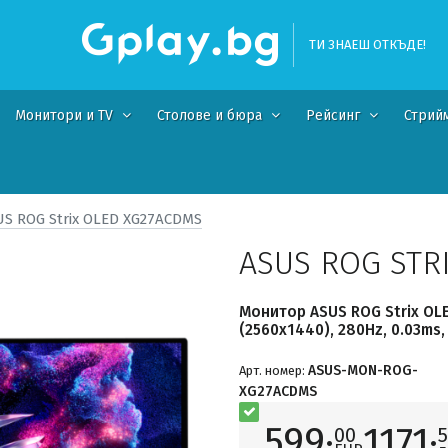
ТИ ЗНАЕШ ОТКЪДЕ!
Монитори и TV
Столове и бюра
Рейсинг
Стрий
US ROG Strix OLED XG27ACDMS
ASUS ROG STR
Монитор ASUS ROG Strix OL
(2560x1440), 280Hz, 0.03ms,
ASUS-MON-ROG-
Арт. номер:
XG27ACDMS
599·
1171·
00
5