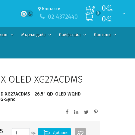
0·
00
Контакти
EUR
0
02 4372440
0·
00
лв.
минг
Мърчандайз
Лайфстайл
Лаптопи
IX OLED XG27ACDMS
ED XG27ACDMS - 26.5" QD-OLED WQHD
 G-Sync
5
Добави
бр.