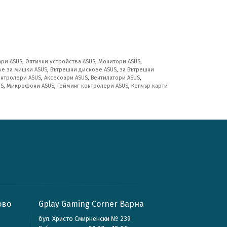
ари ASUS
,
Оптични устройства ASUS
,
Монитори ASUS
,
ве за мишки ASUS
,
Вътрешни дискове ASUS
,
за Вътрешни
онтролери ASUS
,
Аксесоари ASUS
,
Вентилатори ASUS
,
US
,
Микрофони ASUS
,
Гейминг контролери ASUS
,
Кепчър карти
ово
Gplay Gaming Corner Варна
бул. Христо Смирненски № 239