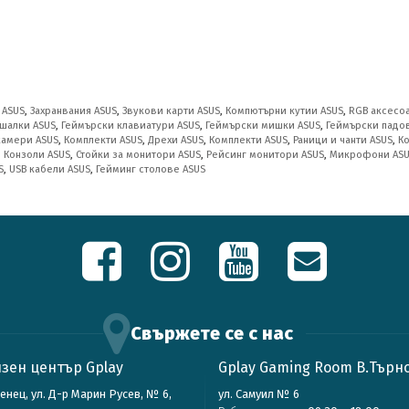
 ASUS
,
Захранвания ASUS
,
Звукови карти ASUS
,
Компютърни кутии ASUS
,
RGB аксесо
шалки ASUS
,
Геймърски клавиатури ASUS
,
Геймърски мишки ASUS
,
Геймърски падо
камери ASUS
,
Комплекти ASUS
,
Дрехи ASUS
,
Комплекти ASUS
,
Раници и чанти ASUS
,
К
,
Конзоли ASUS
,
Стойки за монитори ASUS
,
Рейсинг монитори ASUS
,
Микрофони AS
S
,
USB кабели ASUS
,
Гейминг столове ASUS
Свържете се с нас
зен център Gplay
Gplay Gaming Room В.Търн
зенец, ул. Д-р Марин Русев, № 6,
ул. Самуил № 6