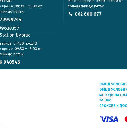
ен етаж
Работно време:
09:30 – 18:00 от
о време:
09:30 – 18:00 от
понеделник до петък
лник до петък
062 600 677
79999744
/9628357
Station Бургас
авейков, бл.160, вход В
о време:
09:30 – 18:00 от
лник до петък
6 940546
ОБЩИ УСЛОВИ
ОБЩИ УСЛОВИЯ
МЕТОДИ НА ПЛ
ЗА НАС
СРОКОВЕ И ДО