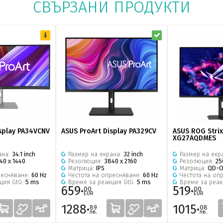
СВЪРЗАНИ ПРОДУКТИ
splay PA34VCNV
ASUS ProArt Display PA329CV
ASUS ROG Stri
XG27AQDMES
ана:
34.1 inch
Размер на екрана:
32 inch
Размер на екр
40 x 1440
Резолюция:
3840 x 2160
Резолюция:
25
Матрица:
IPS
Матрица:
QD-O
ресняване:
60 Hz
Честота на опресняване:
60 Hz
Честота на оп
ция GtG:
5 ms
Време за реакция GtG:
5 ms
Време за реак
659·
519·
00
00
EUR
EUR
1288·
1015·
89
08
лв.
лв.