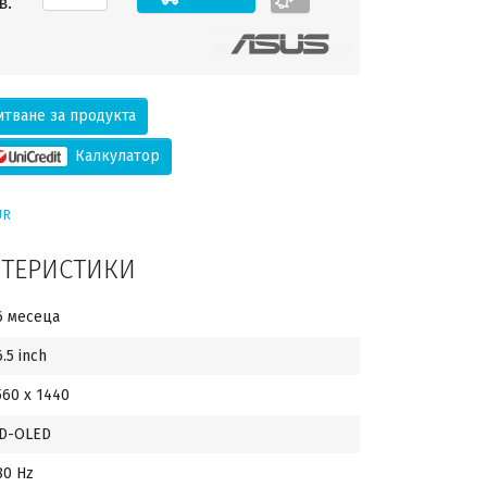
в.
тване за продукта
Калкулатор
UR
КТЕРИСТИКИ
6 месеца
6.5 inch
560 x 1440
D-OLED
80 Hz