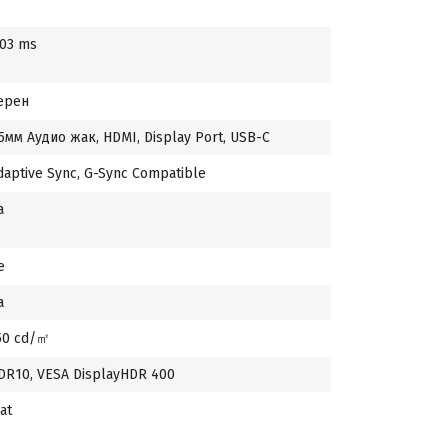
.03 ms
ерен
.5мм Аудио жак, HDMI, Display Port, USB-C
daptive Sync, G-Sync Compatible
а
е
а
50 cd/㎡
DR10, VESA DisplayHDR 400
at