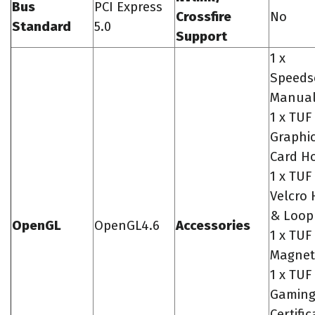
Bus
PCI Express
Crossfire
No
Standard
5.0
Support
1 x
Speeds
Manua
1 x TUF
Graphi
Card H
1 x TUF
Velcro
& Loop
OpenGL
OpenGL4.6
Accessories
1 x TUF
Magnet
1 x TUF
Gamin
Certific