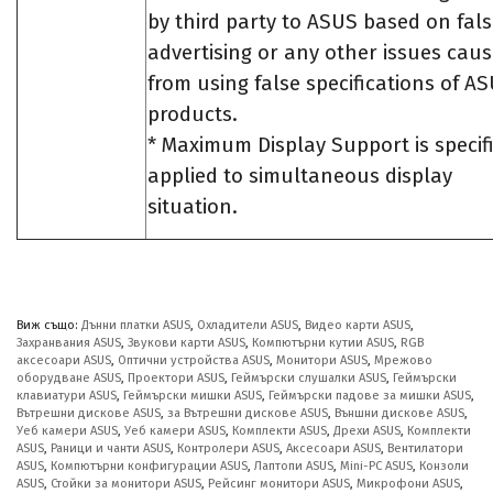
by third party to ASUS based on fal
advertising or any other issues cau
from using false specifications of A
products.
* Maximum Display Support is specifi
applied to simultaneous display
situation.
Виж също:
Дънни платки ASUS
,
Охладители ASUS
,
Видео карти ASUS
,
Захранвания ASUS
,
Звукови карти ASUS
,
Компютърни кутии ASUS
,
RGB
аксесоари ASUS
,
Оптични устройства ASUS
,
Монитори ASUS
,
Мрежово
оборудване ASUS
,
Проектори ASUS
,
Геймърски слушалки ASUS
,
Геймърски
клавиатури ASUS
,
Геймърски мишки ASUS
,
Геймърски падове за мишки ASUS
,
Вътрешни дискове ASUS
,
за Вътрешни дискове ASUS
,
Външни дискове ASUS
,
Уеб камери ASUS
,
Уеб камери ASUS
,
Комплекти ASUS
,
Дрехи ASUS
,
Комплекти
ASUS
,
Раници и чанти ASUS
,
Контролери ASUS
,
Аксесоари ASUS
,
Вентилатори
ASUS
,
Компютърни конфигурации ASUS
,
Лаптопи ASUS
,
Mini-PC ASUS
,
Конзоли
ASUS
,
Стойки за монитори ASUS
,
Рейсинг монитори ASUS
,
Микрофони ASUS
,