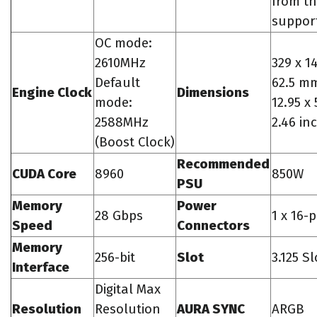
from t
support
OC mode:
2610MHz
329 x 1
Default
62.5 m
Engine Clock
Dimensions
mode:
12.95 x 
2588MHz
2.46 in
(Boost Clock)
Recommended
CUDA Core
8960
850W
PSU
Memory
Power
28 Gbps
1 x 16-p
Speed
Connectors
Memory
256-bit
Slot
3.125 Sl
Interface
Digital Max
Resolution
Resolution
AURA SYNC
ARGB