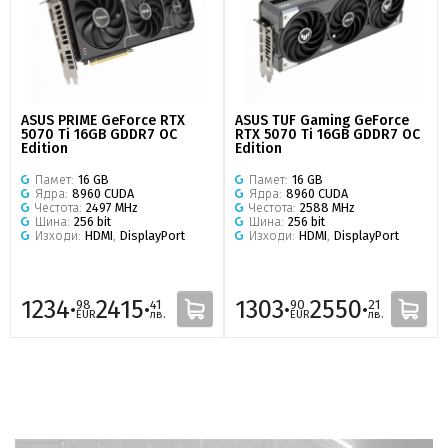
ASUS PRIME GeForce RTX
ASUS TUF Gaming GeForce
5070 Ti 16GB GDDR7 OC
RTX 5070 Ti 16GB GDDR7 OC
Edition
Edition
Памет:
16 GB
Памет:
16 GB
Ядра:
8960 CUDA
Ядра:
8960 CUDA
Честота:
2497 MHz
Честота:
2588 MHz
Шина:
256 bit
Шина:
256 bit
Изходи:
HDMI
,
DisplayPort
Изходи:
HDMI
,
DisplayPort
1234·
2415·
1303·
2550·
98
41
90
21
EUR
лв.
EUR
лв.