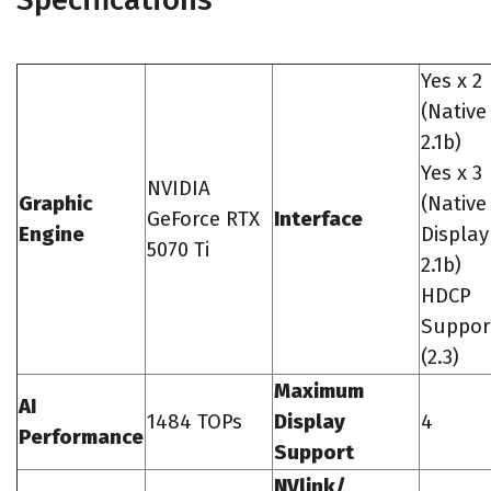
Yes x 2
(Nativ
2.1b)
Yes x 3
NVIDIA
Graphic
(Native
GeForce RTX
Interface
Engine
Display
5070 Ti
2.1b)
HDCP
Suppor
(2.3)
Maximum
AI
1484 TOPs
Display
4
Performance
Support
NVlink/