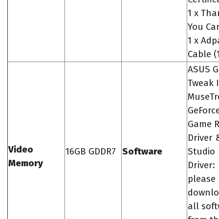
1 x Tha
You Ca
1 x Adp
Cable (1
ASUS 
Tweak I
MuseTr
GeForc
Game R
Driver 
Video
16GB GDDR7
Software
Studio
Memory
Driver:
please
downl
all sof