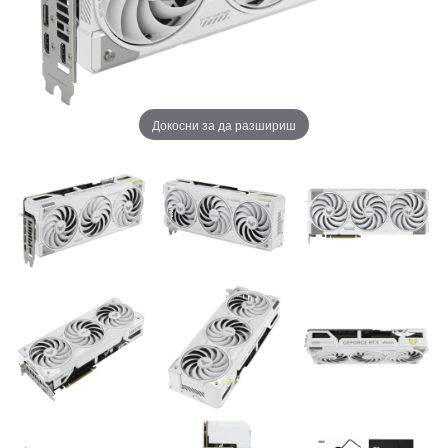
Докосни за да разшириш