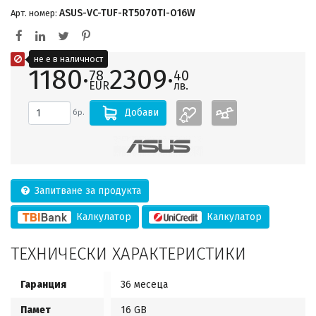
ASUS-VC-TUF-RT5070TI-O16W
Арт. номер:
не е в наличност
1180·
2309·
78
40
EUR
лв.
Добави
бр.
Запитване за продукта
Калкулатор
Калкулатор
ТЕХНИЧЕСКИ ХАРАКТЕРИСТИКИ
Гаранция
36 месеца
Памет
16 GB