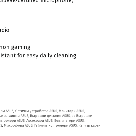
Speak-certified microphone,
udio
thon gaming
stant for easy daily cleaning
ари ASUS
,
Оптични устройства ASUS
,
Монитори ASUS
,
ве за мишки ASUS
,
Вътрешни дискове ASUS
,
за Вътрешни
онтролери ASUS
,
Аксесоари ASUS
,
Вентилатори ASUS
,
US
,
Микрофони ASUS
,
Гейминг контролери ASUS
,
Кепчър карти