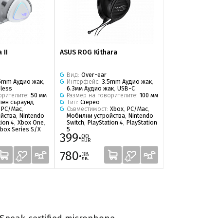
 II
ASUS ROG Kithara
Вид:
Over-ear
5mm Аудио жак
,
Интерфейс:
3.5mm Аудио жак
,
eless
6.3мм Аудио жак
,
USB-C
орителите:
50 мм
Размер на говорителите:
100 мм
ален съраунд
Тип:
Стерео
:
PC/Mac
,
Съвместимост:
Xbox
,
PC/Mac
,
йства
,
Nintendo
Мобилни устройства
,
Nintendo
tion 4
,
Xbox One
,
Switch
,
PlayStation 4
,
PlayStation
box Series S/X
5
399·
00
EUR
780·
38
лв.