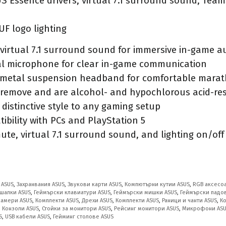
 Essence drivers, virtual 7.1 surround sound, Team
UF logo lighting
irtual 7.1 surround sound for immersive in-game a
nal microphone for clear in-game communication
h metal suspension headband for comfortable mara
 remove and are alcohol- and hypochlorous acid-resi
 distinctive style to any gaming setup
bility with PCs and PlayStation 5
ute, virtual 7.1 surround sound, and lighting on/off
 ASUS
,
Захранвания ASUS
,
Звукови карти ASUS
,
Компютърни кутии ASUS
,
RGB аксесо
шалки ASUS
,
Геймърски клавиатури ASUS
,
Геймърски мишки ASUS
,
Геймърски падо
камери ASUS
,
Комплекти ASUS
,
Дрехи ASUS
,
Комплекти ASUS
,
Раници и чанти ASUS
,
К
,
Конзоли ASUS
,
Стойки за монитори ASUS
,
Рейсинг монитори ASUS
,
Микрофони AS
S
,
USB кабели ASUS
,
Гейминг столове ASUS