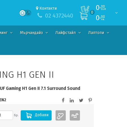
0·
00
Контакти
EUR
0
02 4372440
0·
00
лв.
минг
Мърчандайз
Лайфстайл
Лаптопи
NG H1 GEN II
F Gaming H1 Gen II 7.1 Surround Sound
EN2
Добави
бр.