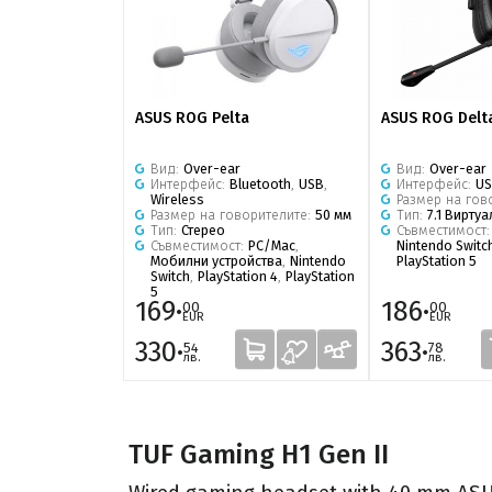
ASUS ROG Pelta
ASUS ROG Delt
Вид:
Over-ear
Вид:
Over-ear
Интерфейс:
Bluetooth
,
USB
,
Интерфейс:
U
Wireless
Размер на гов
Размер на говорителите:
50 мм
Тип:
7.1 Вирту
Тип:
Стерео
Съвместимост
Съвместимост:
PC/Mac
,
Nintendo Switc
Мобилни устройства
,
Nintendo
PlayStation 5
Switch
,
PlayStation 4
,
PlayStation
5
169·
186·
00
00
EUR
EUR
330·
363·
54
78
лв.
лв.
TUF Gaming H1 Gen II