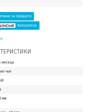
тване за продукта
Калкулатор
UR
КТЕРИСТИКИ
4 месеца
ver-ear
SB
а
0 мм