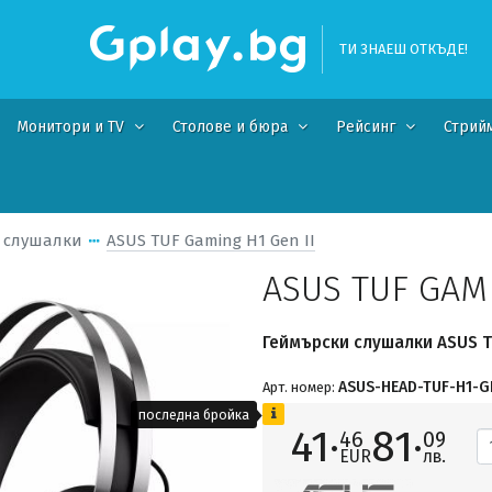
ТИ ЗНАЕШ ОТКЪДЕ!
Монитори и TV
Столове и бюра
Рейсинг
Стрий
 слушалки
ASUS TUF Gaming H1 Gen II
ASUS TUF GAMI
Геймърски слушалки ASUS TU
ASUS-HEAD-TUF-H1-G
Арт. номер:
последна бройка
41·
81·
46
09
EUR
лв.