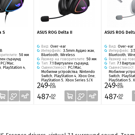
a S
ASUS ROG Delta II
ASUS ROG Delta
Вид:
Over-ear
Вид:
Over-ear
SB
Интерфейс:
3.5mm Аудио жак
,
Интерфейс:
3.
орителите:
50 мм
Bluetooth
,
Wireless
Bluetooth
,
Wir
ален съраунд
Размер на говорителите:
50 мм
Размер на гов
:
PC/Mac
,
Тип:
7.1 Виртуален съраунд
Тип:
7.1 Вирту
h
,
PlayStation 4
,
Съвместимост:
PC/Mac
,
Съвместимост
Мобилни устройства
,
Nintendo
Мобилни устро
Switch
,
PlayStation 4
,
Xbox One
,
Switch
,
PlaySta
PlayStation 5
,
Xbox Series S/X
PlayStation 5
,
X
249·
249·
00
00
EUR
EUR
487·
487·
00
00
лв.
лв.