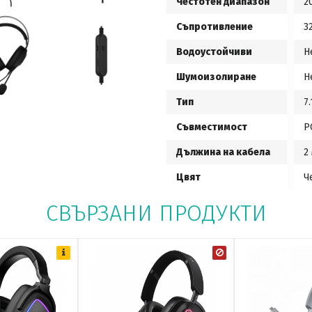
Честотен диапазон
2
Съпротивление
3
Водоустойчиви
Н
Шумоизолиране
Н
Тип
7
Съвместимост
P
Дължина на кабела
2
Цвят
Ч
СВЪРЗАНИ ПРОДУКТИ