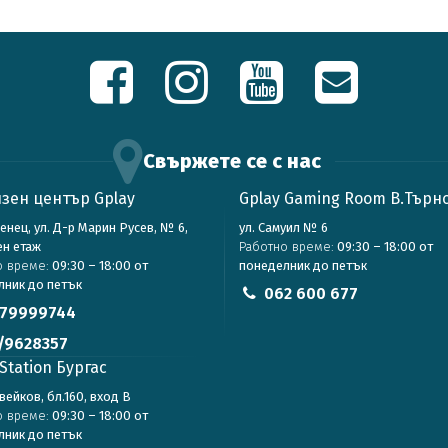
Свържете се с нас
зен център Gplay
Gplay Gaming Room В.Търн
зенец, ул. Д-р Марин Русев, № 6,
ул. Самуил № 6
ен етаж
Работно време:
09:30 – 18:00 от
о време:
09:30 – 18:00 от
понеделник до петък
лник до петък
062 600 677
79999744
/9628357
Station Бургас
авейков, бл.160, вход В
о време:
09:30 – 18:00 от
лник до петък