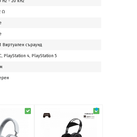
0 Hz - 20 kHz
2 Ω
е
е
.1 Виртуален съраунд
C, PlayStation 4, PlayStation 5
 м
ерен