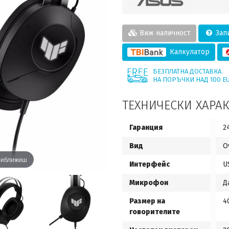
Виж наличност
Запи
Калкулатор
БЕЗПЛАТНА ДОСТАВКА
НА ПОРЪЧКИ НАД 100 E
ТЕХНИЧЕСКИ ХАРА
Гаранция
2
Вид
O
приближиш
Интерфейс
U
Микрофон
Д
Размер на
4
говорителите