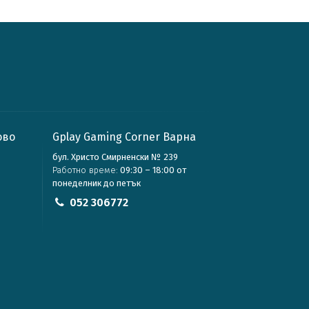
ово
Gplay Gaming Corner Варна
бул. Христо Смирненски № 239
Работно време:
09:30 – 18:00 от
понеделник до петък
052 306772