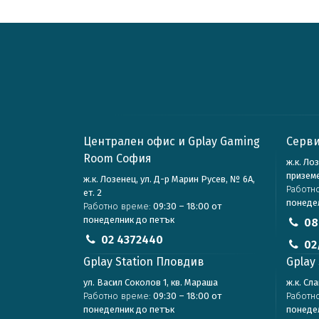
Централен офис и Gplay Gaming
Серви
Room София
ж.к. Ло
призем
ж.к. Лозенец, ул. Д-р Марин Русев, № 6А,
Работн
ет. 2
понеде
Работно време:
09:30 – 18:00 от
понеделник до петък
08
02 4372440
02
Gplay Station Пловдив
Gplay 
ул. Васил Соколов 1, кв. Мараша
ж.к. Сл
Работно време:
09:30 – 18:00 от
Работн
понеделник до петък
понеде