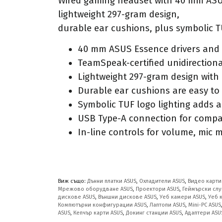
Wired gaming headset with 40 mm ASUS
lightweight 297-gram design,
durable ear cushions, plus symbolic T
40 mm ASUS Essence drivers and v
TeamSpeak-certified unidirectio
Lightweight 297-gram design wit
Durable ear cushions are easy to
Symbolic TUF logo lighting adds a
USB Type-A connection for compati
In-line controls for volume, mic m
Виж също:
Дънни платки ASUS
,
Охладители ASUS
,
Видео карти
Мрежово оборудване ASUS
,
Проектори ASUS
,
Геймърски слу
дискове ASUS
,
Външни дискове ASUS
,
Уеб камери ASUS
,
Уеб 
Компютърни конфигурации ASUS
,
Лаптопи ASUS
,
Mini-PC ASUS
ASUS
,
Кепчър карти ASUS
,
Докинг станции ASUS
,
Адаптери ASU