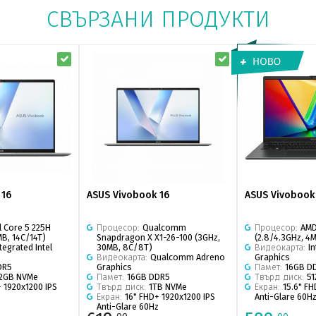
СВЪРЗАНИ ПРОДУКТИ
 16
ASUS Vivobook 16
ASUS Vivobook
el Core 5 225H
Процесор:
Qualcomm
Процесор:
AMD
MB, 14C/14T)
Snapdragon X X1-26-100 (3GHz,
(2.8/4.3GHz, 4
tegrated Intel
30MB, 8C/8T)
Видеокарта:
I
Видеокарта:
Qualcomm Adreno
Graphics
DR5
Graphics
Памет:
16GB D
12GB NVMe
Памет:
16GB DDR5
Твърд диск:
5
 1920x1200 IPS
Твърд диск:
1TB NVMe
Екран:
15.6" FH
z
Екран:
16" FHD+ 1920x1200 IPS
Anti-Glare 60H
Anti-Glare 60Hz