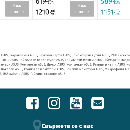
619·
589·
00
00
EUR
EUR
Виж
Виж
1210·
1151·
66
98
повече
повече
лв.
лв.
 ASUS
,
Захранвания ASUS
,
Звукови карти ASUS
,
Компютърни кутии ASUS
,
RGB аксесо
шалки ASUS
,
Геймърски клавиатури ASUS
,
Геймърски мишки ASUS
,
Геймърски падо
камери ASUS
,
Комплекти ASUS
,
Дрехи ASUS
,
Комплекти ASUS
,
Раници и чанти ASUS
,
К
,
Конзоли ASUS
,
Стойки за монитори ASUS
,
Рейсинг монитори ASUS
,
Микрофони AS
S
,
USB кабели ASUS
,
Гейминг столове ASUS
Свържете се с нас