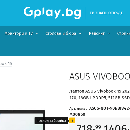
ТИ ЗНАЕШ ОТКЪДЕ!
Монитори и TV
Столове и бюра
Рейсинг
Стрий
ook 15
ASUS VIVOBOO
Лаптоп ASUS Vivobook 15 202
170, 16GB LPDDR5, 512GB SSD
ASUS-NOT-90NB1842
Арт. номер:
M00860
последна бройка
718·
1406·
99