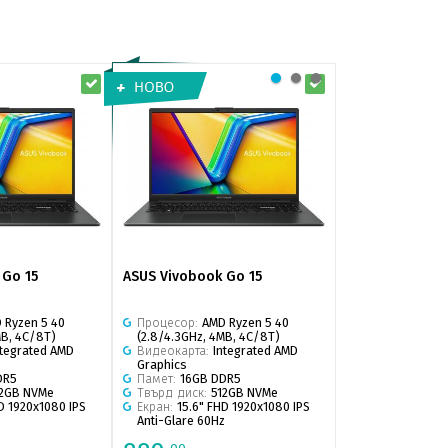
 Go 15
ASUS Vivobook Go 15
ASUS Vivobook
 Ryzen 5 40
Процесор:
AMD Ryzen 5 40
Процесор:
Inte
MB, 4C/8T)
(2.8/4.3GHz, 4MB, 4C/8T)
(1.4/5GHz, 12MB
ntegrated AMD
Видеокарта:
Integrated AMD
Видеокарта:
In
Graphics
Graphics
DR5
Памет:
16GB DDR5
Памет:
16GB D
12GB NVMe
Твърд диск:
512GB NVMe
Твърд диск:
5
D 1920x1080 IPS
Екран:
15.6" FHD 1920x1080 IPS
Екран:
15.6" FH
z
Anti-Glare 60Hz
Anti-Glare 60H