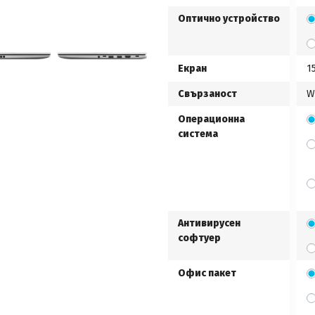
Оптично устройство
Екран
1
Свързаност
W
Операционна
система
Антивирусен
софтуер
Офис пакет