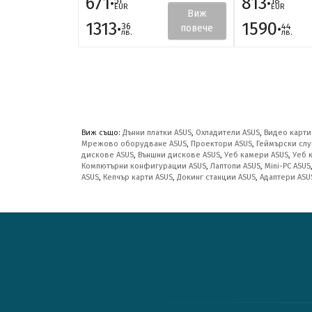
671·
813·
51
18
EUR
EUR
Виж
1313·
1590·
36
44
повече
лв.
лв.
Виж също:
Дънни платки ASUS
,
Охладители ASUS
,
Видео карти
Мрежово оборудване ASUS
,
Проектори ASUS
,
Геймърски слу
дискове ASUS
,
Външни дискове ASUS
,
Уеб камери ASUS
,
Уеб 
Компютърни конфигурации ASUS
,
Лаптопи ASUS
,
Mini-PC ASUS
ASUS
,
Кепчър карти ASUS
,
Докинг станции ASUS
,
Адаптери ASU