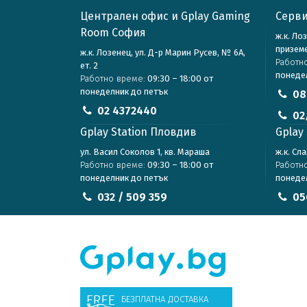
Централен офис и Gplay Gaming
Серви
Room София
ж.к. Ло
призем
ж.к. Лозенец, ул. Д-р Марин Русев, № 6А,
Работн
ет. 2
понеде
Работно време:
09:30 – 18:00 от
понеделник до петък
08
02 4372440
02
Gplay Station Пловдив
Gplay 
ул. Васил Соколов 1, кв. Мараша
ж.к. Сл
Работно време:
09:30 – 18:00 от
Работн
понеделник до петък
понеде
032 / 509 359
05
БЕЗПЛАТНА ДОСТАВКА