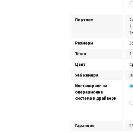
Портове
2
1
1
Размери
3
Тегло
1
Цвят
С
Уеб камера
H
Инсталиране на
операционна
система и драйвери
Гаранция
2