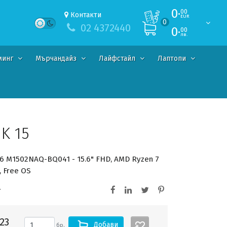
0·
00
Контакти
EUR
0
02 4372440
0·
00
лв.
минг
Мърчандайз
Лайфстайл
Лаптопи
K 15
6 M1502NAQ-BQ041 - 15.6" FHD, AMD Ryzen 7
, Free OS
-
23
Добави
бр.