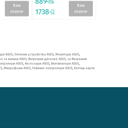
889·
540·
00
00
EUR
EUR
Виж
Виж
1738·
1056·
73
15
повече
повече
лв.
лв.
ари ASUS
,
Оптични устройства ASUS
,
Монитори ASUS
,
ве за мишки ASUS
,
Вътрешни дискове ASUS
,
за Вътрешни
онтролери ASUS
,
Аксесоари ASUS
,
Вентилатори ASUS
,
US
,
Микрофони ASUS
,
Гейминг контролери ASUS
,
Кепчър карти