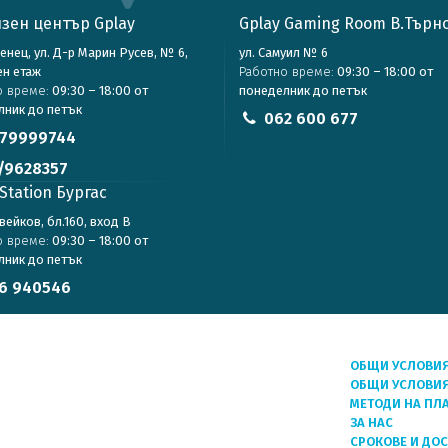
зен център Gplay
Gplay Gaming Room В.Търн
зенец, ул. Д-р Марин Русев, № 6,
ул. Самуил № 6
ен етаж
Работно време:
09:30 – 18:00 от
о време:
09:30 – 18:00 от
понеделник до петък
лник до петък
062 600 677
79999744
/9628357
Station Бургас
авейков, бл.160, вход В
о време:
09:30 – 18:00 от
лник до петък
6 940546
ОБЩИ УСЛОВИ
ОБЩИ УСЛОВИЯ
МЕТОДИ НА ПЛ
ЗА НАС
СРОКОВЕ И ДО