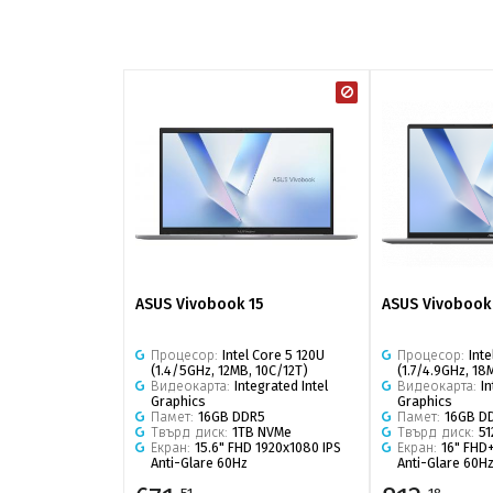
ASUS Vivobook 15
ASUS Vivobook
Процесор:
Intel Core 5 120U
Процесор:
Int
(1.4/5GHz, 12MB, 10C/12T)
(1.7/4.9GHz, 18
Видеокарта:
Integrated Intel
Видеокарта:
In
Graphics
Graphics
Памет:
16GB DDR5
Памет:
16GB D
Твърд диск:
1TB NVMe
Твърд диск:
5
Екран:
15.6" FHD 1920x1080 IPS
Екран:
16" FHD+
Anti-Glare 60Hz
Anti-Glare 60H