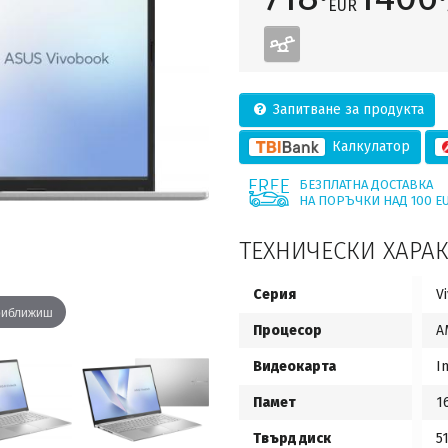
EUR
Запитване за продукта
Калкулатор
БЕЗПЛАТНА ДОСТАВКА
НА ПОРЪЧКИ НАД 100 E
ТЕХНИЧЕСКИ ХАРА
Серия
V
приближиш
Процесор
A
Видеокарта
I
Памет
1
Твърд диск
5