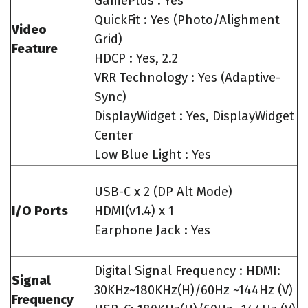
GamePlus : Yes
QuickFit : Yes (Photo/Alighment
Video
Grid)
Feature
HDCP : Yes, 2.2
VRR Technology : Yes (Adaptive-
Sync)
DisplayWidget : Yes, DisplayWidget
Center
Low Blue Light : Yes
USB-C x 2 (DP Alt Mode)
I/O Ports
HDMI(v1.4) x 1
Earphone Jack : Yes
Digital Signal Frequency : HDMI:
Signal
30KHz~180KHz(H)/60Hz ~144Hz (V)
Frequency