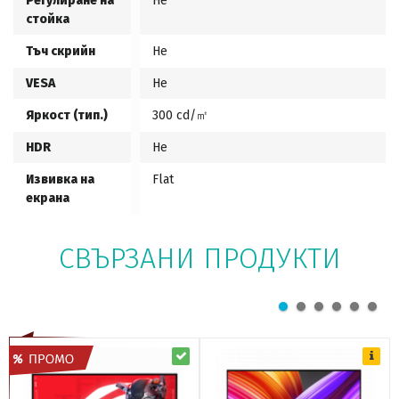
Регулиране на
Не
стойка
Тъч скрийн
Не
VESA
Не
Яркост (тип.)
300 cd/㎡
HDR
Не
Извивка на
Flat
екрана
СВЪРЗАНИ ПРОДУКТИ