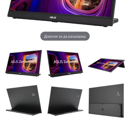
Докосни за да разшириш