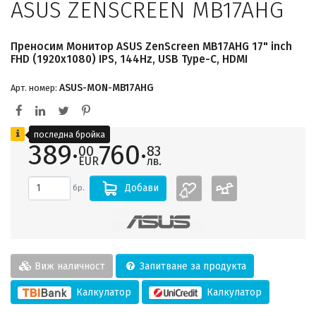
ASUS ZENSCREEN MB17AHG
Преносим Монитор ASUS ZenScreen MB17AHG 17" inch
FHD (1920x1080) IPS, 144Hz, USB Type-C, HDMI
ASUS-MON-MB17AHG
Арт. номер:
последна бройка
389·
760·
00
83
EUR
лв.
Добави
бр.
Виж наличност
Запитване за продукта
Калкулатор
Калкулатор