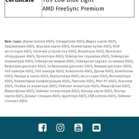
Certificate
TÜV Low Blue Light
AMD FreeSync Premium
Виж също:
Дънни платки ASUS
,
Охладители ASUS
,
Видео карти ASUS
,
Захранвания ASUS
,
Звукови карти ASUS
,
Компютърни кутии ASUS
,
RGB
аксесоари ASUS
,
Оптични устройства ASUS
,
Монитори ASUS
,
Мрежово
оборудване ASUS
,
Проектори ASUS
,
Геймърски слушалки ASUS
,
Геймърски
клавиатури ASUS
,
Геймърски мишки ASUS
,
Геймърски падове за мишки ASUS
,
Вътрешни дискове ASUS
,
за Вътрешни дискове ASUS
,
Външни дискове ASUS
,
Уеб камери ASUS
,
Уеб камери ASUS
,
Комплекти ASUS
,
Дрехи ASUS
,
Комплекти
ASUS
,
Раници и чанти ASUS
,
Контролери ASUS
,
Аксесоари ASUS
,
Вентилатори
ASUS
,
Компютърни конфигурации ASUS
,
Лаптопи ASUS
,
Mini-PC ASUS
,
Конзоли
ASUS
,
Стойки за монитори ASUS
,
Рейсинг монитори ASUS
,
Микрофони ASUS
,
Микрофони ASUS
,
Гейминг контролери ASUS
,
Кепчър карти ASUS
,
Кепчър
карти ASUS
,
Докинг станции ASUS
,
Адаптери ASUS
,
USB кабели ASUS
,
Гейминг
столове ASUS