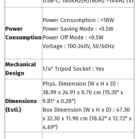
USB-C: 180KHz(H)/60Hz ~144Hz (V)
Power Consumption : <18W
Power
Power Saving Mode : <0.5W
Consumption
Power Off Mode : <0.5W
Voltage : 100-240V, 50/60Hz
Mechanical
1/4" Tripod Socket : Yes
Design
Phys. Dimension (W x H x D) :
38.99 x 24.91 x 0.70 cm (15.35" x
Dimensions
9.81" x 0.28")
(Esti.)
Box Dimension (W x H x D) : 47.30
x 32.30 x 11.90 cm (18.62" x 12.72" x
4.69")