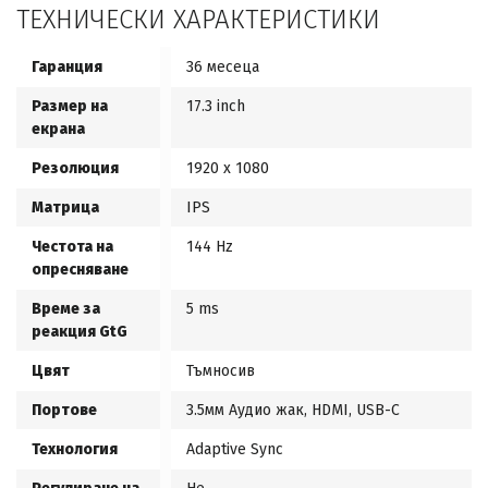
ТЕХНИЧЕСКИ ХАРАКТЕРИСТИКИ
Гаранция
36 месеца
Размер на
17.3 inch
екрана
Резолюция
1920 x 1080
Матрица
IPS
Честота на
144 Hz
опресняване
Време за
5 ms
реакция GtG
Цвят
Тъмносив
Портове
3.5мм Аудио жак, HDMI, USB-C
Технология
Adaptive Sync