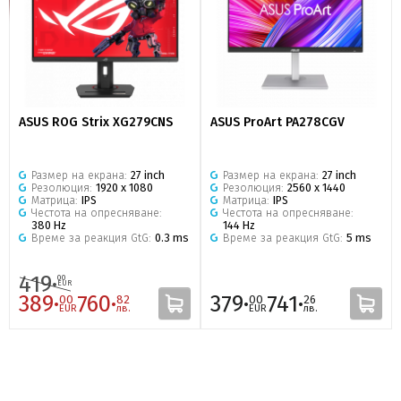
ASUS ROG Strix XG279CNS
ASUS ProArt PA278CGV
Размер на екрана:
27 inch
Размер на екрана:
27 inch
Резолюция:
1920 x 1080
Резолюция:
2560 x 1440
Матрица:
IPS
Матрица:
IPS
Честота на опресняване:
Честота на опресняване:
380 Hz
144 Hz
Време за реакция GtG:
0.3 ms
Време за реакция GtG:
5 ms
419·
00
EUR
389·
760·
379·
741·
00
82
00
26
EUR
лв.
EUR
лв.