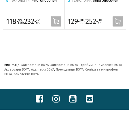
Технология:
Многопосочен
Технология:
Многопосочен
118·
232·
129·
252·
99
72
00
30
EUR
лв.
EUR
лв.
Виж също:
Микрофони BOYA
,
Микрофони BOYA
,
Стрийминг комплекти BOYA
,
Аксесоари BOYA
,
Адаптери BOYA
,
Преходници BOYA
,
Стойки за микрофон
BOYA
,
Комплекти BOYA