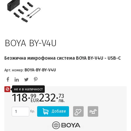
BOYA BY-V4U
Безжична микрофонна система BOYA BY-V4U - USB-C
BOYA-BY-BY-V4U
Арт. номер:
не е в наличност
118·
232·
99
73
EUR
лв.
Добави
бр.