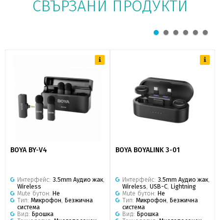
СВЪРЗАНИ ПРОДУКТИ
BOYA BY-V4
BOYA BOYALINK 3-01
Интерфейс:
3.5mm Аудио жак
,
Интерфейс:
3.5mm Аудио жак
,
Wireless
Wireless
,
USB-C
,
Lightning
Mute бутон:
Не
Mute бутон:
Не
Тип:
Микрофон
,
Безжична
Тип:
Микрофон
,
Безжична
система
система
Вид:
Брошка
Вид:
Брошка