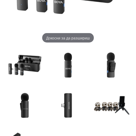
Докосни за да разшириш