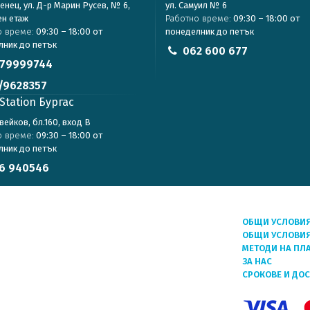
зенец, ул. Д-р Марин Русев, № 6,
ул. Самуил № 6
ен етаж
Работно време:
09:30 – 18:00 от
о време:
09:30 – 18:00 от
понеделник до петък
лник до петък
062 600 677
79999744
/9628357
Station Бургас
авейков, бл.160, вход В
о време:
09:30 – 18:00 от
лник до петък
6 940546
ОБЩИ УСЛОВИ
ОБЩИ УСЛОВИЯ
МЕТОДИ НА ПЛ
ЗА НАС
СРОКОВЕ И ДО