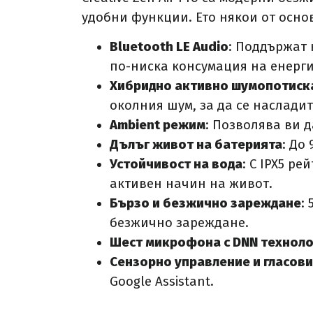
удобни функции. Ето някои от осно
Bluetooth LE Audio
: Поддържат 
по-ниска консумация на енерги
Хибридно активно шумопотиска
околния шум, за да се насладит
Ambient режим
: Позволява ви д
Дълъг живот на батерията
: До
Устойчивост на вода
: С IPX5 р
активен начин на живот.
Бързо и безжично зареждане
:
безжично зареждане.
Шест микрофона с DNN техноло
Сензорно управление и гласови
Google Assistant.