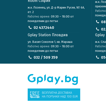
Room София
ж.к. Ло
призем
ж.к. Лозенец, ул. Д-р Марин Русев, № 6А,
Работн
ет. 2
понеде
Работно време:
09:30 – 18:00 от
понеделник до петък
08
02 4372440
02
Gplay Station Пловдив
Gplay 
ул. Васил Соколов 1, кв. Мараша
ж.к. Сл
Работно време:
09:30 – 18:00 от
Работн
понеделник до петък
понеде
032 / 509 359
05
БЕЗПЛАТНА ДОСТАВКА
НА ПОРЪЧКИ НАД 100 EUR