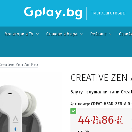
ТИ ЗНАЕШ ОТКЪДЕ!
Монитори и TV
Столове и бюра
Рейсинг
Стрий
Creative Zen Air Pro
CREATIVE ZEN 
Блутут слушалки-тапи Creati
CREAT-HEAD-ZEN-AIR
Арт. номер:
44·
86·
16
37
EUR
лв.
20