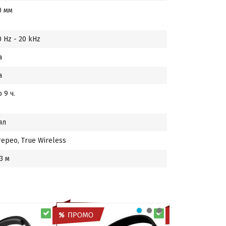
0 мм
0 Hz - 20 kHz
а
а
 9 ч.
ял
терео, True Wireless
.3 м