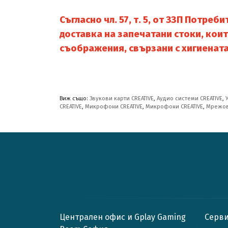
Съгласно чл. 57, т. 5, от ЗЗП Потре
доставка на запечатани стоки, коит
съображения, свързани с хигиената
Виж също:
Звукови карти CREATIVE
,
Аудио системи CREATIVE
,
CREATIVE
,
Микрофони CREATIVE
,
Микрофони CREATIVE
,
Мрежов
Централен офис и Gplay Gaming
Серви