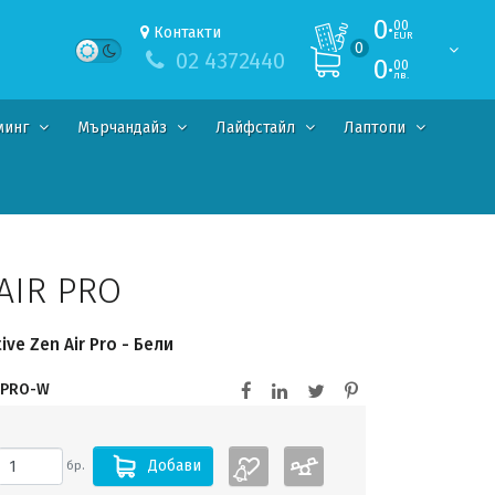
0·
00
Контакти
EUR
0
02 4372440
0·
00
лв.
минг
Мърчандайз
Лайфстайл
Лаптопи
AIR PRO
ve Zen Air Pro - Бели
-PRO-W
Добави
бр.