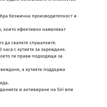
добра безжична производителност и
и, които ефективно намаляват
ез да сваляте слушалките.
3 часа с кутията за зареждане.
 което ги прави подходящи за
извеждане, а кутията поддържа
еда.
данията и активиране на Siri или