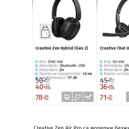
Creative Zen Hybrid (Gen 2)
Creative Chat 
Вид:
Over-ear
Вид:
On-ear
Интерфейс:
Bluetooth
,
USB
Интерфейс:
U
Микрофон:
Да
Микрофон:
Да
Размер на говорителите:
40 мм
Размер на гов
Чувствителност:
117 dB
50·
45·
40
60
EUR
EUR
40·
36·
32
48
EUR
EUR
78·
71·
86
35
лв.
лв.
Creative Zen Air Pro са модерни б