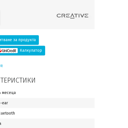
тване за продукта
Калкулатор
UR
КТЕРИСТИКИ
4 месеца
n-ear
luetooth
а