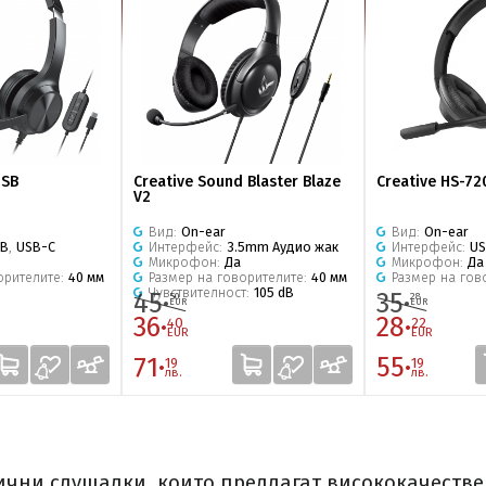
USB
Creative Sound Blaster Blaze
Creative HS-72
V2
Вид:
On-ear
Вид:
On-ear
SB
,
USB-C
Интерфейс:
3.5mm Аудио жак
Интерфейс:
U
Микрофон:
Да
Микрофон:
Да
орителите:
40 мм
Размер на говорителите:
40 мм
Размер на гов
Чувствителност:
105 dB
45·
35·
50
28
EUR
EUR
36·
28·
40
22
EUR
EUR
71·
55·
19
19
лв.
лв.
езжични слушалки, които предлагат висококачест