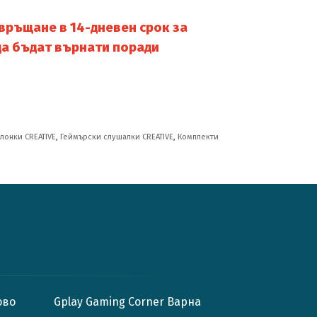
и връщане в 14-дневен срок за
 да бъдат върнати поради
лонки CREATIVE
,
Геймърски слушалки CREATIVE
,
Комплекти
ово
Gplay Gaming Corner Варна