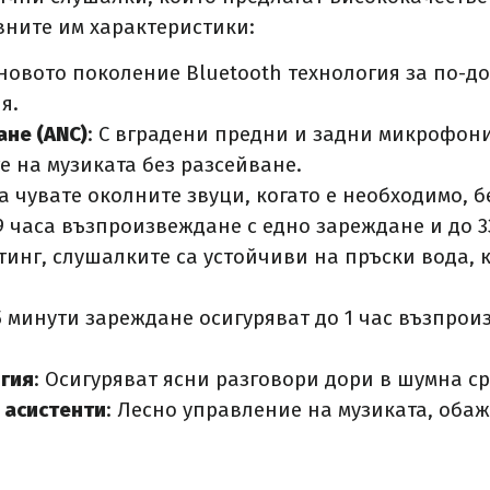
вните им характеристики:
новото поколение Bluetooth технология за по-
я.
не (ANC)
: С вградени предни и задни микрофон
е на музиката без разсейване.
а чувате околните звуци, когато е необходимо, б
 9 часа възпроизвеждане с едно зареждане и до 3
ейтинг, слушалките са устойчиви на пръски вода,
 5 минути зареждане осигуряват до 1 час възпро
гия
: Осигуряват ясни разговори дори в шумна ср
 асистенти
: Лесно управление на музиката, обаж