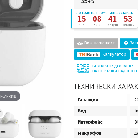
55·
EUR
До края на промоцията остават:
15
08
41
53
дни
часа
минути
секунди
Виж наличност
Запи
Калкулатор
БЕЗПЛАТНА ДОСТАВКА
НА ПОРЪЧКИ НАД 100 E
ТЕХНИЧЕСКИ ХАРА
приближиш
Гаранция
2
Вид
I
Интерфейс
B
Микрофон
Д