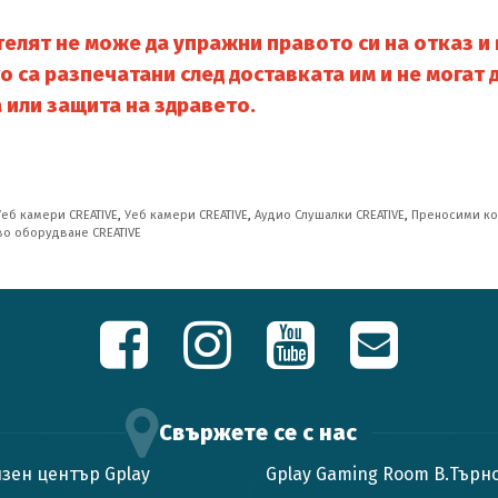
бителят не може да упражни правото си на отказ 
о са разпечатани след доставката им и не могат
 или защита на здравето.
Уеб камери CREATIVE
,
Уеб камери CREATIVE
,
Аудио Слушалки CREATIVE
,
Преносими ко
о оборудване CREATIVE
Свържете се с нас
зен център Gplay
Gplay Gaming Room В.Търн