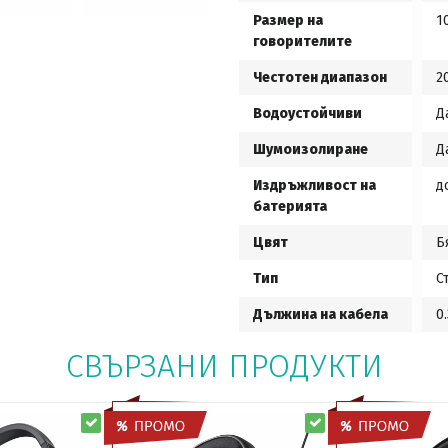
Размер на
1
говорителите
Честотен диапазон
2
Водоустойчиви
Д
Шумоизолиране
Д
Издръжливост на
до
батерията
Цвят
Б
Тип
С
Дължина на кабела
0
СВЪРЗАНИ ПРОДУКТИ