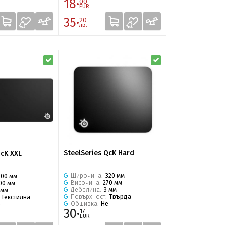
18·
00
EUR
35·
20
лв.
SteelSeries QcK Hard
QcK XXL
Широчина:
320 мм
900 мм
Височина:
270 мм
00 мм
Дебелина:
3 мм
 мм
Повърхност:
Твърда
:
Текстилна
Обшивка:
Не
е
30·
17
EUR