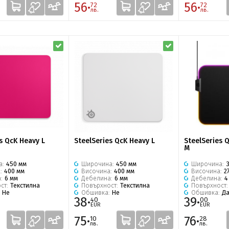
56·
56·
72
72
лв.
лв.
s QcK Heavy L
SteelSeries QcK Heavy L
SteelSeries 
M
а:
450 мм
Широчина:
450 мм
Широчина:
а:
400 мм
Височина:
400 мм
Височина:
2
а:
6 мм
Дебелина:
6 мм
Дебелина:
4
ст:
Текстилна
Повърхност:
Текстилна
Повърхност
:
Не
Обшивка:
Не
Обшивка:
Д
38·
39·
40
00
EUR
EUR
75·
76·
10
28
лв.
лв.