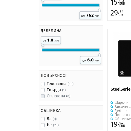
15·
00
EUR
29·
34
лв.
762
до
мм
ДЕБЕЛИНА
1.0
от
мм
6.0
до
мм
ПОВЪРХНОСТ
Текстилна
(30)
SteelSerie
Твърда
(1)
Стъклена
(0)
Широчин
Височин
ОБШИВКА
Дебелин
Повърхно
Да
Обшивка
(8)
19·
94
Не
(23)
EUR