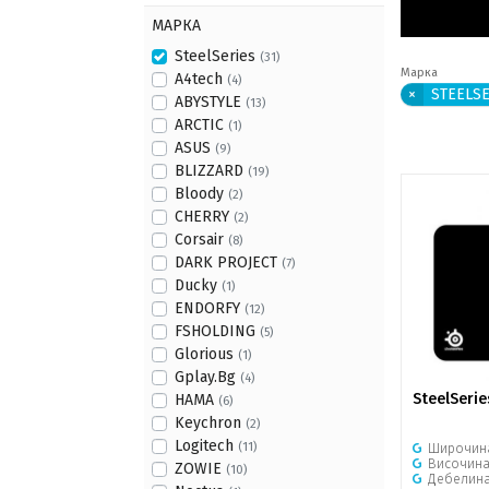
МАРКА
SteelSeries
(31)
Марка
A4tech
(4)
×
STEELS
ABYSTYLE
(13)
ARCTIC
(1)
ASUS
(9)
BLIZZARD
(19)
Bloody
(2)
CHERRY
(2)
Corsair
(8)
DARK PROJECT
(7)
Ducky
(1)
ENDORFY
(12)
FSHOLDING
(5)
Glorious
(1)
Gplay.Bg
(4)
SteelSerie
HAMA
(6)
Keychron
(2)
Logitech
(11)
Широчин
Височин
ZOWIE
(10)
Дебелин