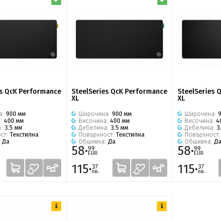
es QcK Performance
SteelSeries QcK Performance
SteelSeries 
XL
XL
а:
900 мм
Широчина:
900 мм
Широчина:
а:
400 мм
Височина:
400 мм
Височина:
4
а:
3.5 мм
Дебелина:
3.5 мм
Дебелина:
3
ст:
Текстилна
Повърхност:
Текстилна
Повърхност
:
Да
Обшивка:
Да
Обшивка:
Д
58·
58·
99
99
EUR
EUR
115·
115·
37
37
лв.
лв.