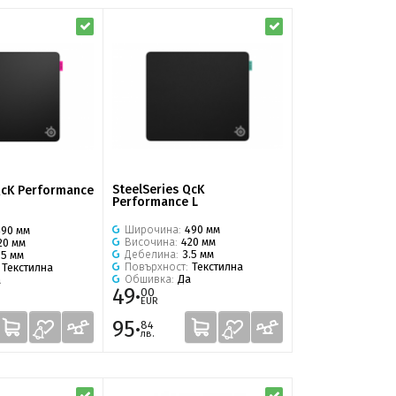
SteelSeries QcK
QcK Performance
Performance L
Широчина:
490 мм
490 мм
Височина:
420 мм
20 мм
Дебелина:
3.5 мм
.5 мм
Повърхност:
Текстилна
:
Текстилна
Обшивка:
Да
а
49·
00
EUR
95·
84
лв.