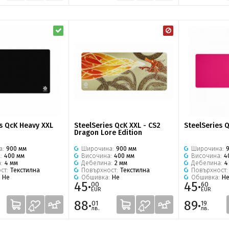
s QcK Heavy XXL
SteelSeries QcK XXL - CS2
SteelSeries 
Dragon Lore Edition
а:
900 мм
Широчина:
900 мм
Широчина:
а:
400 мм
Височина:
400 мм
Височина:
4
а:
4 мм
Дебелина:
2 мм
Дебелина:
4
ст:
Текстилна
Повърхност:
Текстилна
Повърхност
:
Не
Обшивка:
Не
Обшивка:
Н
45·
45·
00
60
EUR
EUR
88·
89·
01
19
лв.
лв.