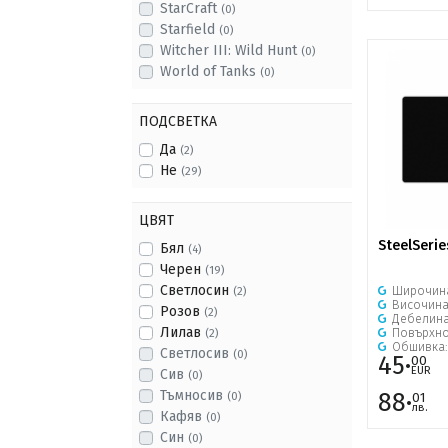
StarCraft
(0)
Starfield
(0)
Witcher III: Wild Hunt
(0)
World of Tanks
(0)
ПОДСВЕТКА
Да
(2)
Не
(29)
ЦВЯТ
SteelSerie
Бял
(4)
Черен
(19)
Светлосин
Широчин
(2)
Височин
Розов
(2)
Дебелин
Лилав
Повърхно
(2)
Обшивка
Светлосив
(0)
45·
00
EUR
Сив
(0)
88·
Тъмносив
01
(0)
лв.
Кафяв
(0)
Син
(0)