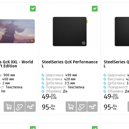
s QcK XXL - World
SteelSeries QcK Performance
SteelSeries 
t Edition
L
L
а:
900 мм
Широчина:
490 мм
Широчина:
а:
400 мм
Височина:
420 мм
Височина:
4
а:
2 мм
Дебелина:
3.5 мм
Дебелина:
3
ст:
Текстилна
Повърхност:
Текстилна
Повърхност
:
Не
Обшивка:
Да
Обшивка:
Д
49·
49·
00
00
EUR
EUR
95·
95·
84
84
лв.
лв.