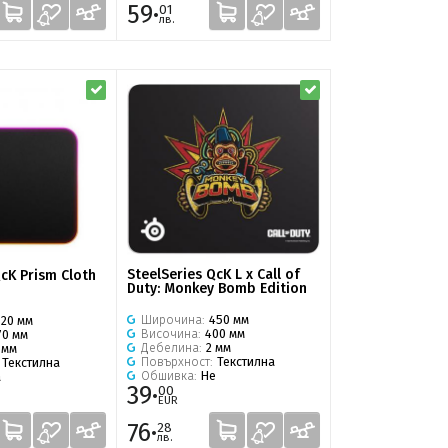
59·
01
лв.
SteelSeries QcK L x Call of
QcK Prism Cloth
Duty: Monkey Bomb Edition
Широчина:
450 мм
320 мм
Височина:
400 мм
70 мм
Дебелина:
2 мм
 мм
Повърхност:
Текстилна
:
Текстилна
Обшивка:
Не
а
39·
00
EUR
76·
28
лв.