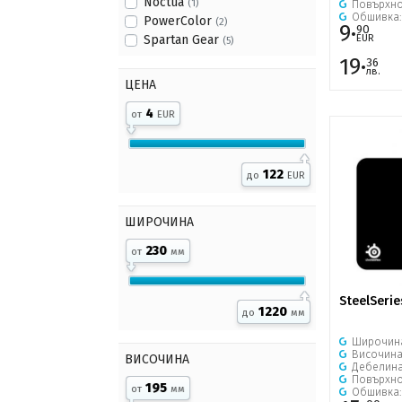
Noctua
(1)
Повърхно
Обшивка
PowerColor
(2)
9·
90
EUR
Spartan Gear
(5)
19·
36
лв.
ЦЕНА
4
от
EUR
122
до
EUR
ШИРОЧИНА
230
от
мм
SteelSerie
1220
до
мм
Широчин
Височин
ВИСОЧИНА
Дебелин
Повърхно
195
от
мм
Обшивка