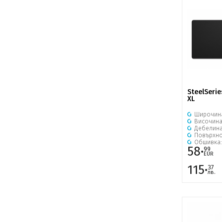
SteelSeri
XL
Широчин
Височин
Дебелин
Повърхно
Обшивка
58·
99
EUR
115·
37
лв.