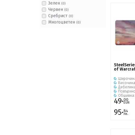
Зелен
(0)
Червен
(0)
Сребрист
(0)
Многоцветен
(0)
SteelSerie
of Warcraf
Широчин
Височин
Дебелин
Повърхно
Обшивка
49·
00
EUR
95·
84
лв.