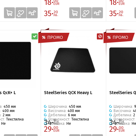
18·
18·
00
00
EUR
EUR
35·
35·
20
20
лв.
лв.
s QcK+ L
SteelSeries QCK Heavy L
SteelSeries 
а:
450 мм
Широчина:
450 мм
Широчина:
а:
400 мм
Височина:
400 мм
Височина:
4
а:
2 мм
Дебелина:
6 мм
Дебелина:
2
ст:
Текстилна
Повърхност:
Текстилна
Повърхност
34·
34·
99
99
EUR
EUR
:
Не
Обшивка:
Не
Обшивка:
Н
29·
29·
00
00
EUR
EUR