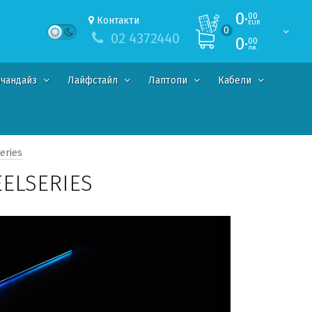
0·
00
Контакти
EUR
0
02 4372440
0·
00
лв.
чандайз
Лайфстайл
Лаптопи
Кабели
eries
ELSERIES