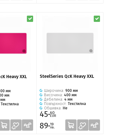
SteelSeries QcK Heavy XXL
QcK Heavy XXL
Широчина:
900 мм
900 мм
Височина:
400 мм
00 мм
Дебелина:
4 мм
 мм
Повърхност:
Текстилна
:
Текстилна
Обшивка:
Не
е
45·
60
EUR
89·
19
лв.