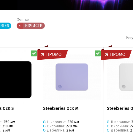
Филтър
ERIES
×
ИЗЧИСТИ
Резу
s QcK S
SteelSeries QcK M
SteelSeries 
а:
250 мм
Широчина:
320 мм
Широчина:
а:
210 мм
Височина:
270 мм
Височина:
2
а:
2 мм
Дебелина:
2 мм
Дебелина:
2