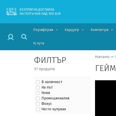
БЕЗПЛАТНА ДОСТАВКА
НА ПОРЪЧКИ НАД 100 EUR
Периферия
Хардуер
Компютри
Услуги
Начало
ФИЛТЪР
ГЕЙМ
31 продукта
В наличност
На път
Нови
Промоционални
Фокус
Често купуван