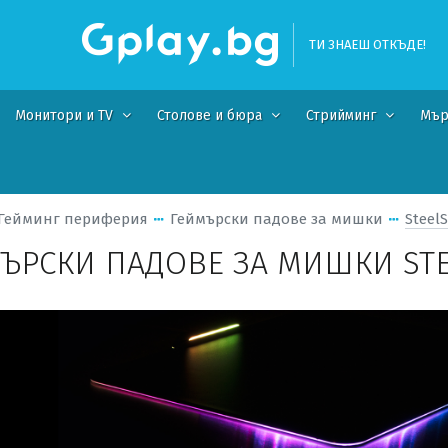
ТИ ЗНАЕШ ОТКЪДЕ!
Монитори и TV
Столове и бюра
Стрийминг
Мър
Гейминг периферия
Геймърски падове за мишки
SteelS
ЪРСКИ ПАДОВЕ ЗА МИШКИ STE