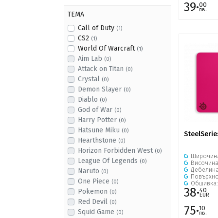
39·
00
лв.
ТЕМА
Call of Duty
(1)
CS2
(1)
World Of Warcraft
(1)
Aim Lab
(0)
Attack on Titan
(0)
Crystal
(0)
Demon Slayer
(0)
Diablo
(0)
God of War
(0)
Harry Potter
(0)
Hatsune Miku
(0)
SteelSerie
Hearthstone
(0)
Horizon Forbidden West
(0)
Широчин
League Of Legends
(0)
Височин
Дебелин
Naruto
(0)
Повърхно
One Piece
(0)
Обшивка
38·
40
Pokemon
(0)
EUR
Red Devil
(0)
75·
10
Squid Game
(0)
лв.