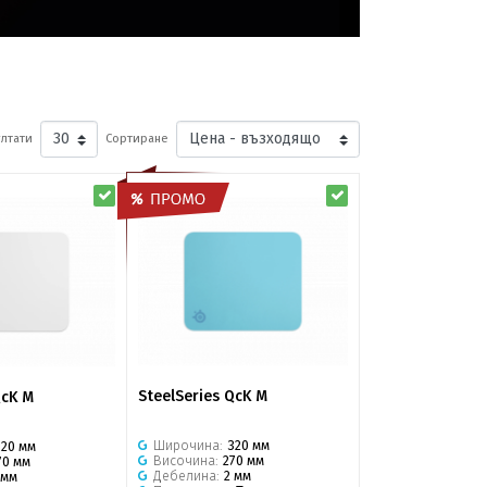
лтати
Сортиране
SteelSeries QcK M
QcK M
Широчина:
320 мм
320 мм
Височина:
270 мм
70 мм
Дебелина:
2 мм
 мм