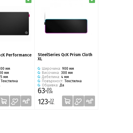
SteelSeries QcK Prism Cloth
QcK Performance
XL
Широчина:
900 мм
900 мм
Височина:
300 мм
00 мм
Дебелина:
4 мм
.5 мм
Повърхност:
Текстилна
:
Текстилна
Обшивка:
Да
а
63·
00
EUR
123·
22
лв.