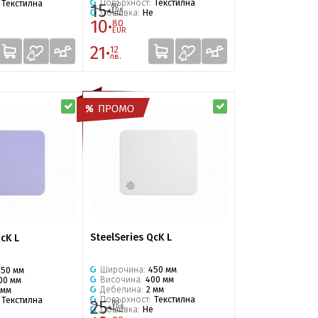
Повърхност:
Текстилна
:
Текстилна
15·
00
EUR
Обшивка:
Не
е
10·
80
EUR
21·
12
лв.
SteelSeries QcK L
cK L
Широчина:
450 мм
450 мм
Височина:
400 мм
00 мм
Дебелина:
2 мм
 мм
Повърхност:
Текстилна
:
Текстилна
25·
00
EUR
Обшивка:
Не
е