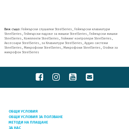
Виж също:
Геймърски слушалки SteelSeries
,
Геймърски клавиатури
SteelSeries
,
Геймърски падове за мишки SteelSeries
,
Геймърски мишки
SteelSeries
,
Комплекти SteelSeries
,
Гейминг контролери SteelSeries
,
Аксесоари SteelSeries
,
за Клавиатури SteelSeries
,
Аудио системи
SteelSeries
,
Микрофони SteelSeries
,
Микрофони SteelSeries
,
Стойки за
микрофон SteelSeries
ОБЩИ УСЛОВИЯ
ОБЩИ УСЛОВИЯ ЗА ПОЛЗВАНЕ
МЕТОДИ НА ПЛАЩАНЕ
ЗА НАС