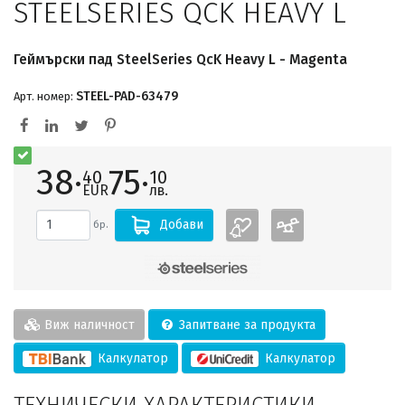
STEELSERIES QCK HEAVY L
Геймърски пад SteelSeries QcK Heavy L - Magenta
STEEL-PAD-63479
Арт. номер:
38·
75·
40
10
EUR
лв.
Добави
бр.
Виж наличност
Запитване за продукта
Калкулатор
Калкулатор