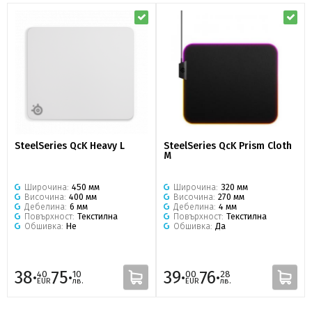
SteelSeries QcK Heavy L
SteelSeries QcK Prism Cloth
M
Широчина:
450 мм
Широчина:
320 мм
Височина:
400 мм
Височина:
270 мм
Дебелина:
6 мм
Дебелина:
4 мм
Повърхност:
Текстилна
Повърхност:
Текстилна
Обшивка:
Не
Обшивка:
Да
38·
75·
39·
76·
40
10
00
28
EUR
лв.
EUR
лв.