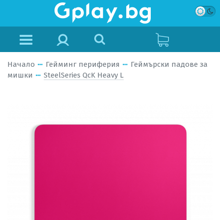
Начало
Гейминг периферия
Геймърски падове за
мишки
SteelSeries QcK Heavy L