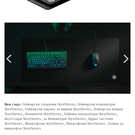


Виж също:
Геймърски слушалки SteelSeries
,
Геймърски клавиатури
SteelSeries
,
Геймърски падове за мишки SteelSeries
,
Геймърски мишки
SteelSeries
,
Комплекти SteelSeries
,
Гейминг контролери SteelSeries
,
Аксесоари SteelSeries
,
за Клавиатури SteelSeries
,
Аудио системи
SteelSeries
,
Микрофони SteelSeries
,
Микрофони SteelSeries
,
Стойки за
микрофон SteelSeries