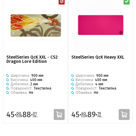
SteelSeries QcK XXL - CS2
SteelSeries QcK Heavy XXL
Dragon Lore Edition
Широчина:
900 мм
Широчина:
900 мм
Височина:
400 мм
Височина:
400 мм
Дебелина:
2 мм
Дебелина:
4 мм
Повърхност:
Текстилна
Повърхност:
Текстилна
Обшивка:
Не
Обшивка:
Не
45·
88·
45·
89·
00
01
60
19
EUR
лв.
EUR
лв.