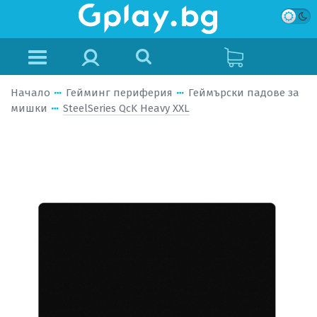
Начало
Гейминг периферия
Геймърски падове за
мишки
SteelSeries QcK Heavy XXL