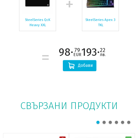
SteelSeries QcK
SteelSeries Apex 3
Heavy XXL
TKL
98·
193·
79
22
EUR
лв.
Добави
СВЪРЗАНИ ПРОДУКТИ