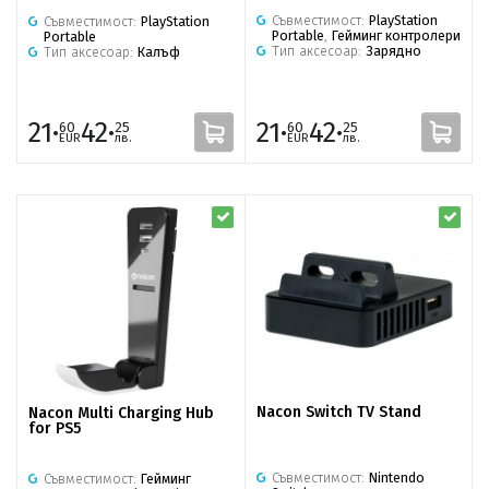
Съвместимост:
PlayStation
Съвместимост:
PlayStation
Portable
,
Гейминг контролери
Portable
Тип аксесоар:
Зарядно
Тип аксесоар:
Калъф
21·
42·
21·
42·
60
25
60
25
EUR
лв.
EUR
лв.
Nacon Switch TV Stand
Nacon Multi Charging Hub
for PS5
Съвместимост:
Nintendo
Съвместимост:
Гейминг