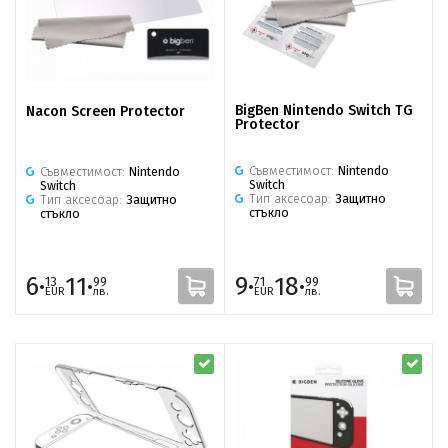
BigBen Nintendo Switch TG
Nacon Screen Protector
Protector
Съвместимост:
Nintendo
Съвместимост:
Nintendo
Switch
Switch
Тип аксесоар:
Защитно
Тип аксесоар:
Защитно
стъкло
стъкло
6·
11·
9·
18·
13
99
71
99
EUR
лв.
EUR
лв.