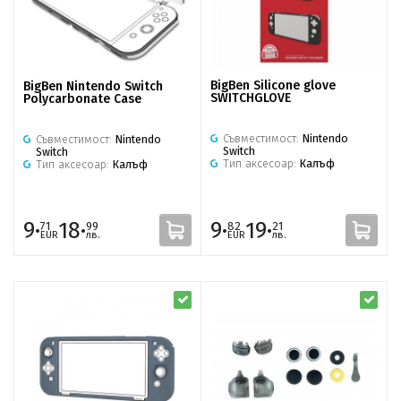
BigBen Silicone glove
BigBen Nintendo Switch
SWITCHGLOVE
Polycarbonate Case
Съвместимост:
Nintendo
Съвместимост:
Nintendo
Switch
Switch
Тип аксесоар:
Калъф
Тип аксесоар:
Калъф
9·
18·
9·
19·
71
99
82
21
EUR
лв.
EUR
лв.