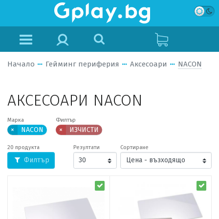
Начало
Гейминг периферия
Аксесоари
NACON
АКСЕСОАРИ NACON
Марка
Филтър
×
NACON
×
ИЗЧИСТИ
20 продукта
Резултати
Сортиране
Филтър