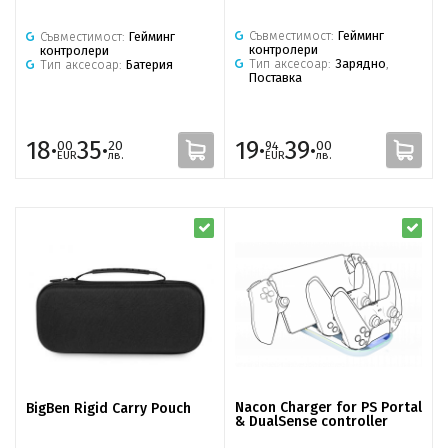
Съвместимост:
Гейминг
Съвместимост:
Гейминг
контролери
контролери
Тип аксесоар:
Зарядно
,
Тип аксесоар:
Батерия
Поставка
18·
35·
19·
39·
00
20
94
00
EUR
лв.
EUR
лв.
Nacon Charger for PS Portal
BigBen Rigid Carry Pouch
& DualSense controller