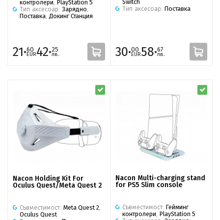
Switch
контролери
,
PlayStation 5
Тип аксесоар:
Поставка
Тип аксесоар:
Зарядно
,
Поставка
,
Докинг Станция
21·
42·
30·
58·
60
25
00
67
EUR
лв.
EUR
лв.
Nacon Multi-charging stand
Nacon Holding Kit For
for PS5 Slim console
Oculus Quest/Meta Quest 2
Съвместимост:
Гейминг
Съвместимост:
Meta Quest 2
,
контролери
,
PlayStation 5
Oculus Quest