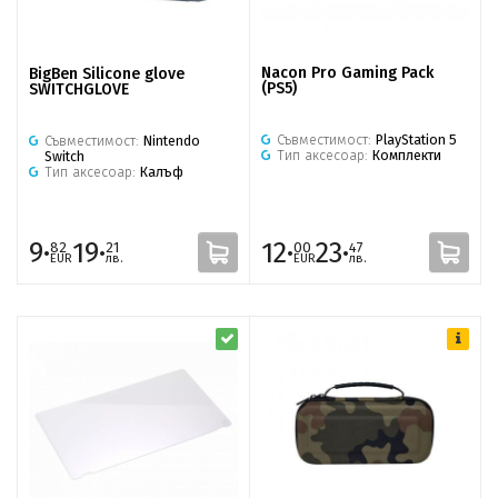
Nacon Pro Gaming Pack
BigBen Silicone glove
(PS5)
SWITCHGLOVE
Съвместимост:
PlayStation 5
Съвместимост:
Nintendo
Тип аксесоар:
Комплекти
Switch
Тип аксесоар:
Калъф
9·
19·
12·
23·
82
21
00
47
EUR
лв.
EUR
лв.