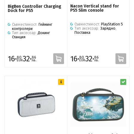
Nacon Vertical stand for
BigBen Controller Charging
PS5 Slim console
Dock for PS5
Съвместимост:
PlayStation 5
Съвместимост:
Гейминг
Тип аксесоар:
Зарядно
,
контролери
Поставка
Тип аксесоар:
Докинг
Станция
16·
32·
16·
32·
80
86
80
86
EUR
лв.
EUR
лв.