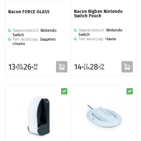
Nacon Bigben Nintendo
Nacon FORCE GLASS
Switch Pouch
Съвместимост:
Nintendo
Съвместимост:
Nintendo
Switch
Switch
Тип аксесоар:
Чанта
Тип аксесоар:
Защитно
стъкло
13·
26·
14·
28·
80
99
72
79
EUR
лв.
EUR
лв.