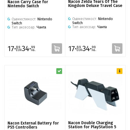
Nacon Zelda Tears Of The
Nacon Carry Case for
Kingdom Deluxe Travel Case
Nintendo Switch
Съвместимост:
Nintendo
Съвместимост:
Nintendo
Switch
Switch
Тип аксесоар:
Чанта
Тип аксесоар:
Чанта
17·
34·
17·
34·
89
99
89
99
EUR
лв.
EUR
лв.
Nacon Double Charging
Nacon External Battery for
Station for PlayStation 5
PS5 Controllers