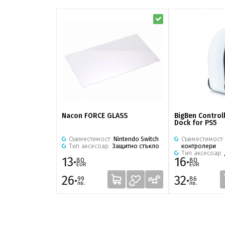
Nacon FORCE GLASS
BigBen Control
Dock for PS5
Съвместимост:
Nintendo Switch
Съвместимост
Тип аксесоар:
Защитно стъкло
контролери
Тип аксесоар:
13·
16·
80
80
EUR
EUR
26·
32·
99
86
лв.
лв.