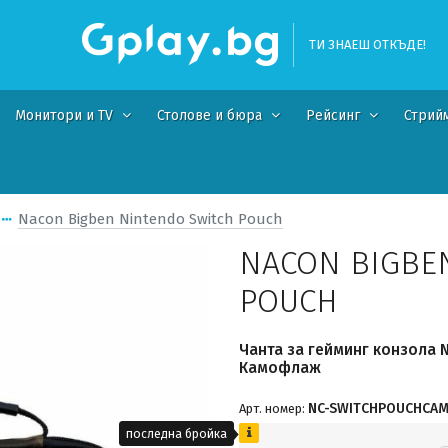
ТИ ЗНАЕШ ОТКЪДЕ!
Монитори и TV
Столове и бюра
Рейсинг
Стрий
Nacon Bigben Nintendo Switch Pouch
NACON BIGBE
POUCH
Чанта за гейминг конзола N
Камофлаж
NC-SWITCHPOUCHCA
Арт. номер:
последна бройка