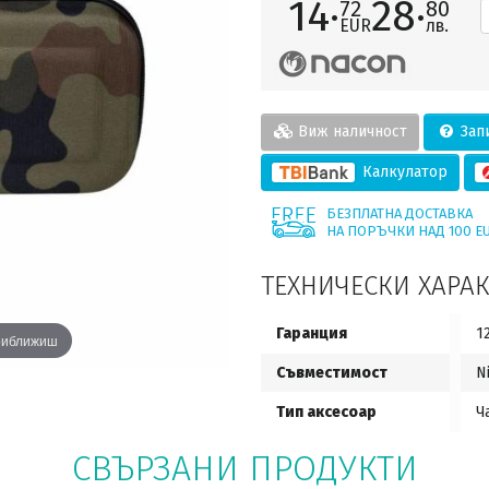
14·
28·
72
80
EUR
лв.
Виж наличност
Запи
Калкулатор
БЕЗПЛАТНА ДОСТАВКА
НА ПОРЪЧКИ НАД 100 E
ТЕХНИЧЕСКИ ХАРА
Гаранция
1
приближиш
Съвместимост
N
Тип аксесоар
Ч
СВЪРЗАНИ ПРОДУКТИ