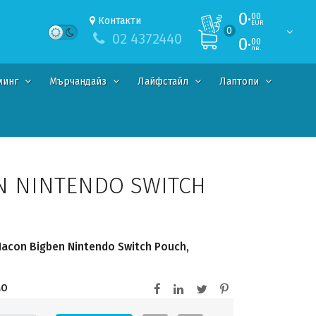
0·
00
Контакти
EUR
0
02 4372440
0·
00
лв.
минг
Мърчандайз
Лайфстайл
Лаптопи
N NINTENDO SWITCH
acon Bigben Nintendo Switch Pouch,
MO