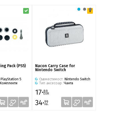
ng Pack (PS5)
Nacon Carry Case for
Nacon Zelda Te
Nintendo Switch
Kingdom Deluxe
:
PlayStation 5
Съвместимост:
Nintendo Switch
Съвместимост
Комплекти
Тип аксесоар:
Чанта
Тип аксесоар:
17·
17·
89
89
EUR
EUR
34·
34·
99
99
лв.
лв.