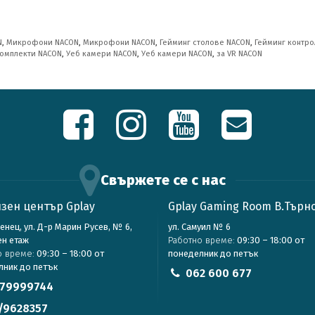
N
,
Микрофони NACON
,
Микрофони NACON
,
Гейминг столове NACON
,
Гейминг контр
комплекти NACON
,
Уеб камери NACON
,
Уеб камери NACON
,
за VR NACON
Свържете се с нас
зен център Gplay
Gplay Gaming Room В.Търн
зенец, ул. Д-р Марин Русев, № 6,
ул. Самуил № 6
ен етаж
Работно време:
09:30 – 18:00 от
о време:
09:30 – 18:00 от
понеделник до петък
лник до петък
062 600 677
79999744
/9628357