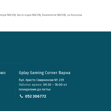
олери NACON
,
Аксесоари NACON
,
Комплекти NACON
,
за Конзоли
ово
Gplay Gaming Corner Варна
бул. Христо Смирненски № 239
Работно време:
09:30 – 18:00 от
понеделник до петък
052 306772