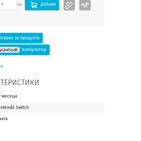
Добави
бр.
тване за продукта
Калкулатор
UR
КТЕРИСТИКИ
2 месеца
intendo Switch
анта