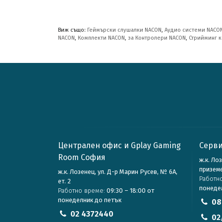
Виж също:
Геймърски слушалки NACON
,
Аудио системи NACO
NACON
,
Комплекти NACON
,
за Контролери NACON
,
Стрийминг 
Централен офис и Gplay Gaming
Серви
Room София
ж.к. Ло
призем
ж.к. Лозенец, ул. Д-р Марин Русев, № 6А,
Работн
ет. 2
понеде
Работно време:
09:30 – 18:00 от
понеделник до петък
08
02 4372440
02