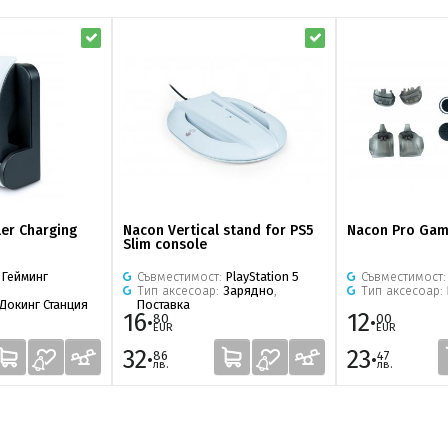
ler Charging
Nacon Vertical stand for PS5
Nacon Pro Gami
Slim console
:
Гейминг
Съвместимост:
PlayStation 5
Съвместимост
Тип аксесоар:
Зарядно
,
Тип аксесоар:
Докинг Станция
Поставка
16·
12·
80
00
EUR
EUR
32·
23·
86
47
лв.
лв.