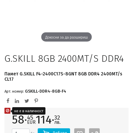
Докосни за да разшириш
G.SKILL 8GB 2400MT/S DDR4
Памет G.SKILL F4-2400C17S-8GNT 8GB DDR4 2400MT/s
CL17
GSKILL-DDR4-8GB-F4
Арт. номер:
не е в наличност
58·
114·
45
32
EUR
лв.