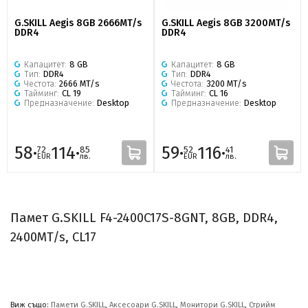
G.SKILL Aegis 8GB 2666MT/s
G.SKILL Aegis 8GB 3200MT/s
DDR4
DDR4
Капацитет:
8 GB
Капацитет:
8 GB
Тип:
DDR4
Тип:
DDR4
Честота:
2666 MT/s
Честота:
3200 MT/s
Тайминг:
CL 19
Тайминг:
CL 16
Предназначение:
Desktop
Предназначение:
Desktop
58·
114·
59·
116·
72
85
52
41
EUR
лв.
EUR
лв.
Памет G.SKILL F4-2400C17S-8GNT, 8GB, DDR4,
2400MT/s, CL17
Виж също:
Памети G.SKILL
,
Аксесоари G.SKILL
,
Монитори G.SKILL
,
Стрийм