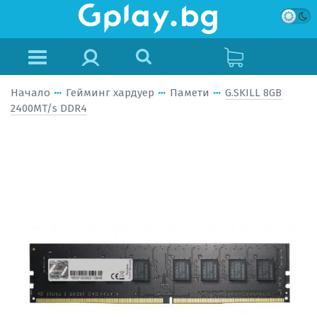
Начало
Гейминг хардуер
Памети
G.SKILL 8GB
2400MT/s DDR4