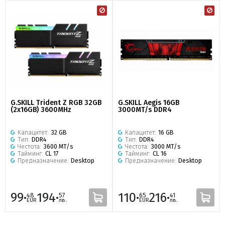
G.SKILL Trident Z RGB 32GB
G.SKILL Aegis 16GB
(2x16GB) 3600MHz
3000MT/s DDR4
Капацитет:
32 GB
Капацитет:
16 GB
Тип:
DDR4
Тип:
DDR4
Честота:
3600 MT/s
Честота:
3000 MT/s
Тайминг:
CL 17
Тайминг:
CL 16
Предназначение:
Desktop
Предназначение:
Desktop
99·
194·
110·
216·
48
57
65
41
EUR
лв.
EUR
лв.