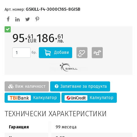
GSKILL-F4-3000C16S-8GISB
Арт. номер:
95·
186·
41
61
EUR
лв.
Добави
бр.
Виж наличност
Запитване за продукта
Калкулатор
Калкулатор
ТЕХНИЧЕСКИ ХАРАКТЕРИСТИКИ
Гаранция
99 месеца