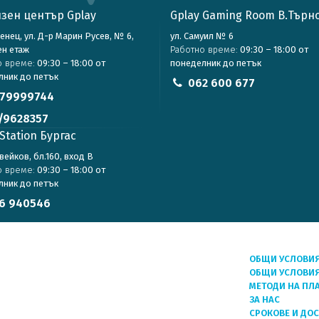
зен център Gplay
Gplay Gaming Room В.Търн
зенец, ул. Д-р Марин Русев, № 6,
ул. Самуил № 6
ен етаж
Работно време:
09:30 – 18:00 от
о време:
09:30 – 18:00 от
понеделник до петък
лник до петък
062 600 677
79999744
/9628357
Station Бургас
авейков, бл.160, вход В
о време:
09:30 – 18:00 от
лник до петък
6 940546
ОБЩИ УСЛОВИ
ОБЩИ УСЛОВИЯ
МЕТОДИ НА ПЛ
ЗА НАС
СРОКОВЕ И ДО