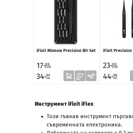
iFixit Minnow Precision Bit Set
iFixit Precisio
17·
23·
89
00
EUR
EUR
34·
44·
99
98
лв.
лв.
Инструмент iFixit iFlex
Този гъвкав инструмент пъргав
съвременната електроника.