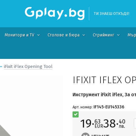
ТИ ЗНАЕШ ОТКЪДЕ!
Монитори и TV
Столове и бюра
Стрийминг
Мър
iFixit iFlex Opening Tool
IFIXIT IFLEX 
Инструмент iFixit iFlex, За
IF145-EU145336
Арт. номер:
19·
38·
63
40
EUR
лв.