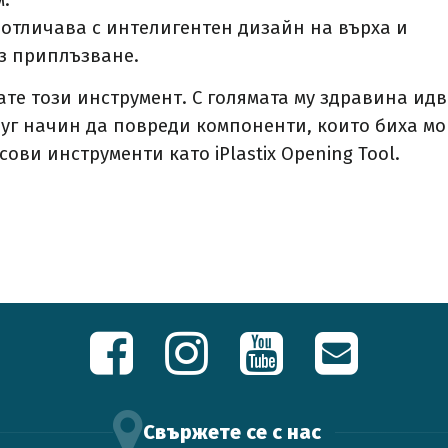
м.
отличава с интелигентен дизайн на върха и
ез приплъзване.
ате този инструмент. С голямата му здравина ид
уг начин да повреди компоненти, които биха мо
ови инструменти като iPlastix Opening Tool.
Свържете се с нас