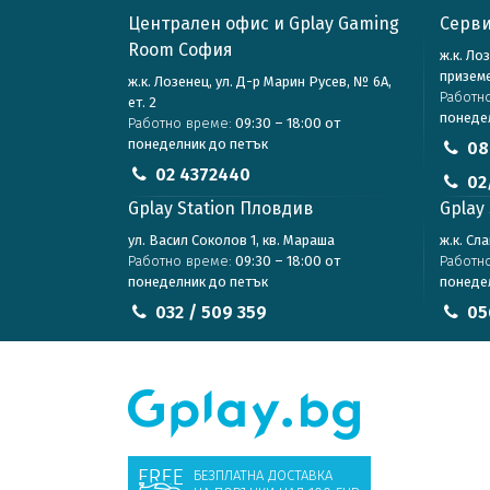
Централен офис и Gplay Gaming
Серви
Room София
ж.к. Ло
призем
ж.к. Лозенец, ул. Д-р Марин Русев, № 6А,
Работн
ет. 2
понеде
Работно време:
09:30 – 18:00 от
понеделник до петък
08
02 4372440
02
Gplay Station Пловдив
Gplay 
ул. Васил Соколов 1, кв. Мараша
ж.к. Сл
Работно време:
09:30 – 18:00 от
Работн
понеделник до петък
понеде
032 / 509 359
05
БЕЗПЛАТНА ДОСТАВКА