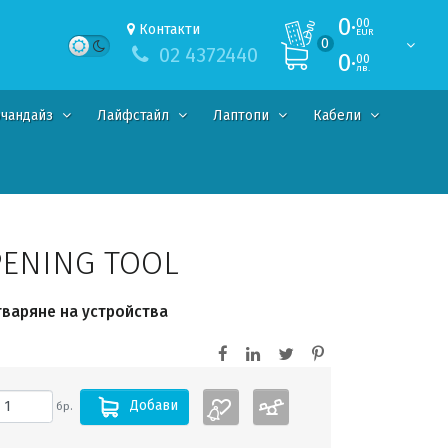
0·
00
Контакти
EUR
0
02 4372440
0·
00
лв.
чандайз
Лайфстайл
Лаптопи
Кабели
OPENING TOOL
 отваряне на устройства
Добави
бр.