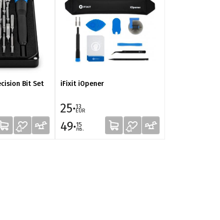
ecision Bit Set
iFixit iOpener
iFixit Jimmy
25·
12·
13
78
EUR
EUR
49·
25·
15
00
лв.
лв.