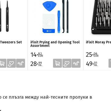
n Tweezers Set
iFixit Prying and Opening Tool
iFixit Moray Pr
Assortment
14·
25·
82
06
EUR
EUR
28·
49·
99
01
лв.
лв.
о се плъзга между най-тесните пролуки в