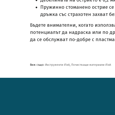
Дебелината на острието е 0,2 м
Пружинно стоманено острие се 
дръжка със страхотен захват б
Бъдете внимателни, когато използв
потенциалът да надраска или по др
да се обслужват по-добре с пластмас
Виж също:
Инструменти iFixit
,
Почистващи материали iFixit