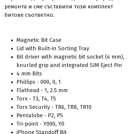
ремонта и сме съставили този комплект
битове съответно.
Magnetic Bit Case
Lid with Built-in Sorting Tray
Bit driver with magnetic bit socket (4 mm),
knurled grip and integrated SIM Eject Pin
4 mm Bits
Phillips - 000, 0, 1
Flathead - 1, 2.5 mm
Torx - T3, T4, T5
Torx Security - TR6, TR8, TR10
Pentalobe - P2, P5
Tri-point - Y000, Y0
iPhone Standoff Bit