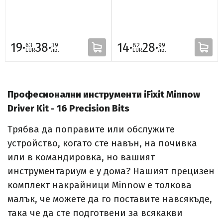
19·
38·
14·
28·
63
39
82
99
EUR
лв.
EUR
лв.
Професионални инструменти iFixit Minnow
Driver Kit - 16 Precision Bits
Трябва да поправите или обслужите
устройство, когато сте навън, на почивка
или в командировка, но вашият
инструментариум е у дома? Нашият прецизен
комплект накрайници Minnow е толкова
малък, че можете да го поставите навсякъде,
така че да сте подготвени за всякакви