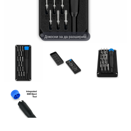
Докосни за да разшириш