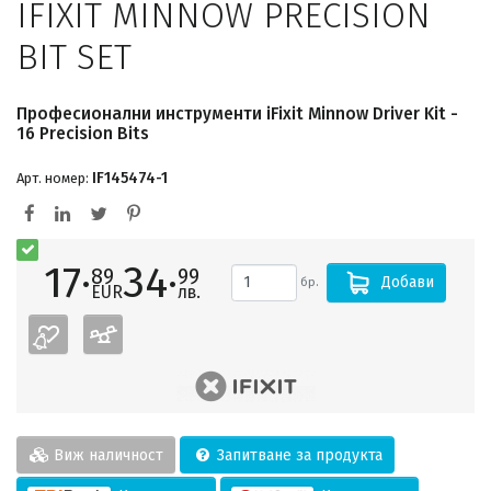
IFIXIT MINNOW PRECISION
BIT SET
Професионални инструменти iFixit Minnow Driver Kit -
16 Precision Bits
IF145474-1
Арт. номер:
17·
34·
89
99
Добави
бр.
EUR
лв.
Виж наличност
Запитване за продукта