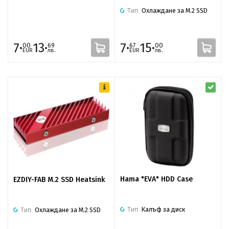
Тип:
Охлаждане за M.2 SSD
7·
13·
7·
15·
00
69
67
00
EUR
лв.
EUR
лв.
Hama "EVA" HDD Case
EZDIY-FAB M.2 SSD Heatsink
Тип:
Калъф за диск
Тип:
Охлаждане за M.2 SSD