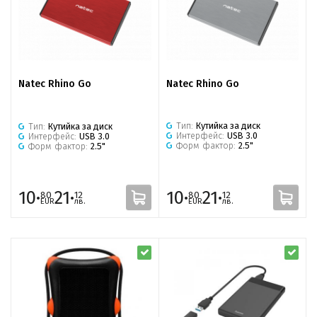
Natec Rhino Go
Natec Rhino Go
Тип:
Кутийка за диск
Тип:
Кутийка за диск
Интерфейс:
USB 3.0
Интерфейс:
USB 3.0
Форм фактор:
2.5"
Форм фактор:
2.5"
10·
21·
10·
21·
80
12
80
12
EUR
лв.
EUR
лв.