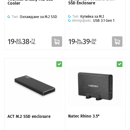
SSD Enclosure
Cooler
Тип:
Кутийка за M.2
Тип:
Охлаждане за M.2 SSD
Интерфейс:
USB 3.1 Gen 1
19·
38·
19·
39·
80
73
94
00
EUR
лв.
EUR
лв.
Natec Rhino 3.5"
ACT M.2 SSD enclosure