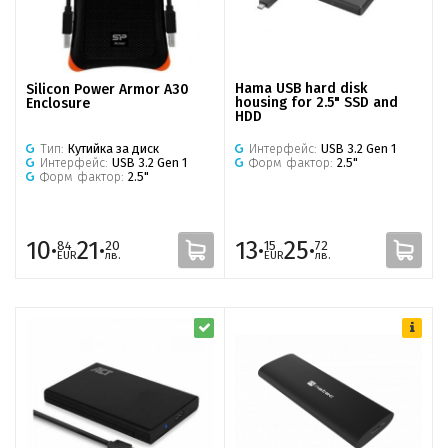
Hama USB hard disk
Silicon Power Armor A30
housing for 2.5" SSD and
Enclosure
HDD
Интерфейс:
USB 3.2 Gen 1
Тип:
Кутийка за диск
Форм фактор:
2.5"
Интерфейс:
USB 3.2 Gen 1
Форм фактор:
2.5"
10·
21·
13·
25·
84
20
15
72
EUR
лв.
EUR
лв.