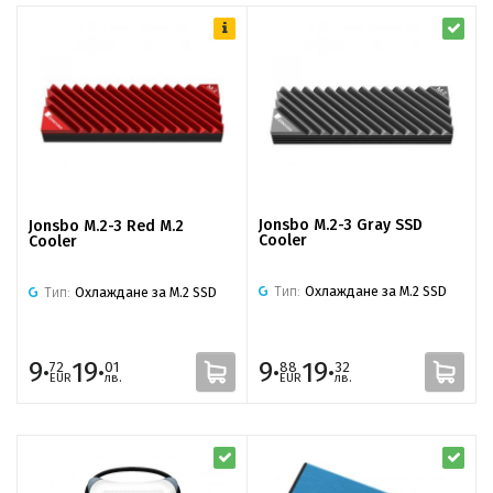
Jonsbo M.2-3 Gray SSD
Jonsbo M.2-3 Red M.2
Cooler
Cooler
Тип:
Охлаждане за M.2 SSD
Тип:
Охлаждане за M.2 SSD
9·
19·
9·
19·
72
01
88
32
EUR
лв.
EUR
лв.