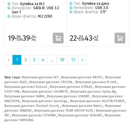
Тип:
Кутийка за диск
Тип:
Кутийка за M.2
Интерфейс:
USB 3.0
Интерфейс:
SATA III
,
USB 3.2
Форм фактор:
3.5"
Gen 1
Форм фактор:
M.2 2280
19·
39·
22·
43·
96
04
20
42
EUR
лв.
EUR
лв.
‹
1
2
3
4
...
10
11
›
Виж също:
Вътрешни дискове ACT
,
Вътрешни дискове ARCTIC
,
Вътрешни
дискове ASUS
,
Вътрешни дискове CRUCIAL
,
Вътрешни дискове D-Link
,
Вътрешни дискове DeLock
,
Вътрешни дискове ESTILLO
,
Вътрешни дискове
EZDIY-FAB
,
Вътрешни дискове GIGABYTE
,
Вътрешни дискове Gplay.Bg
,
Вътрешни дискове HAMA
,
Вътрешни дискове JONSBO
,
Вътрешни дискове
KINGSTON
,
Вътрешни дискове Synology
,
Вътрешни дискове SILICON POWER
,
Вътрешни дискове Thermal Grizzly
,
Вътрешни дискове Natec
,
Вътрешни
дискове SANDISK
,
Вътрешни дискове TEAM GROUP ELITE
,
Вътрешни дискове
WD
,
Вътрешни дискове TOSHIBA
,
Вътрешни дискове SEAGATE
,
Вътрешни
дискове SAMSUNG