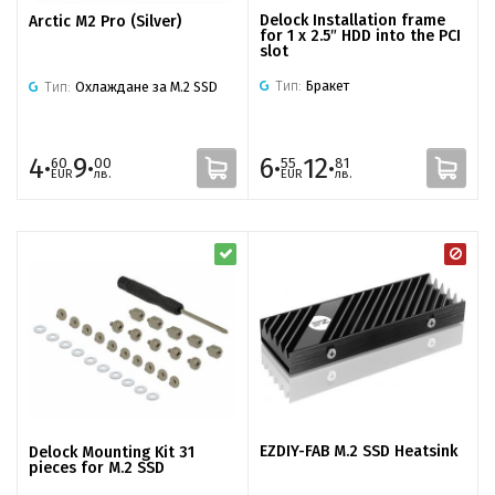
Delock Installation frame
Arctic M2 Pro (Silver)
for 1 x 2.5″ HDD into the PCI
slot
Тип:
Бракет
Тип:
Охлаждане за M.2 SSD
4·
9·
6·
12·
60
00
55
81
EUR
лв.
EUR
лв.
EZDIY-FAB M.2 SSD Heatsink
Delock Mounting Kit 31
pieces for M.2 SSD