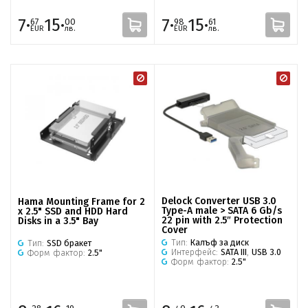
7·
15·
7·
15·
67
00
98
61
EUR
лв.
EUR
лв.
Delock Converter USB 3.0
Hama Mounting Frame for 2
Type-A male > SATA 6 Gb/s
x 2.5" SSD and HDD Hard
22 pin with 2.5″ Protection
Disks in a 3.5" Bay
Cover
Тип:
Калъф за диск
Тип:
SSD бракет
Интерфейс:
SATA III
,
USB 3.0
Форм фактор:
2.5"
Форм фактор:
2.5"