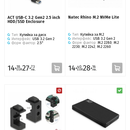
Natec Rhino M.2 NVMe Lite
ACT USB-C 3.2 Gen2 2.5 inch
HDD/SSD Enclosure
Тип:
Кутийка за M.2
Тип:
Кутийка за диск
Интерфейс:
USB 3.2 Gen 2
Интерфейс:
USB 3.2 Gen 2
Форм фактор:
M.2 2280
,
M.2
Форм фактор:
2.5"
2230
,
M.2 2242
,
M.2 2260
14·
27·
14·
28·
18
73
40
16
EUR
лв.
EUR
лв.