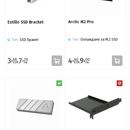
Arctic M2 Pro
Estillo SSD Bracket
Тип:
Охлаждане за M.2 SSD
Тип:
SSD бракет
3·
7·
4·
9·
68
20
60
00
EUR
лв.
EUR
лв.