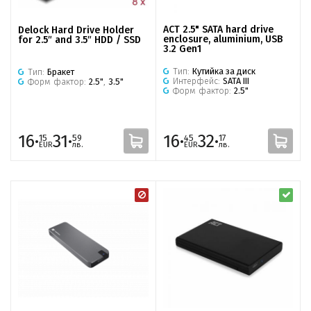
ACT 2.5" SATA hard drive
Delock Hard Drive Holder
enclosure, aluminium, USB
for 2.5″ and 3.5″ HDD / SSD
3.2 Gen1
Тип:
Кутийка за диск
Тип:
Бракет
Интерфейс:
SATA III
Форм фактор:
2.5"
,
3.5"
Форм фактор:
2.5"
16·
31·
16·
32·
15
59
45
17
EUR
лв.
EUR
лв.