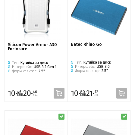
Natec Rhino Go
Silicon Power Armor A30
Enclosure
Тип:
Кутийка за диск
Тип:
Кутийка за диск
Интерфейс:
USB 3.0
Интерфейс:
USB 3.2 Gen 1
Форм фактор:
2.5"
Форм фактор:
2.5"
10·
20·
10·
21·
46
46
80
12
EUR
лв.
EUR
лв.