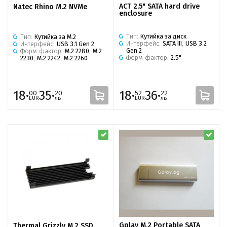
ACT 2.5" SATA hard drive
Natec Rhino M.2 NVMe
enclosure
Тип:
Кутийка за диск
Тип:
Кутийка за M.2
Интерфейс:
SATA III
,
USB 3.2
Интерфейс:
USB 3.1 Gen 2
Gen 2
Форм фактор:
M.2 2280
,
M.2
Форм фактор:
2.5"
2230
,
M.2 2242
,
M.2 2260
18·
35·
18·
36·
00
20
52
22
EUR
лв.
EUR
лв.
Gplay M.2 Portable SATA
Thermal Grizzly M.2 SSD