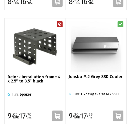
8·
16·
8·
16·
28
19
40
43
EUR
лв.
EUR
лв.
Jonsbo M.2 Grey SSD Cooler
Delock Installation frame 4
x 2.5″ to 3.5″ black
Тип:
Охлаждане за M.2 SSD
Тип:
Бракет
9·
17·
9·
17·
05
70
20
99
EUR
лв.
EUR
лв.