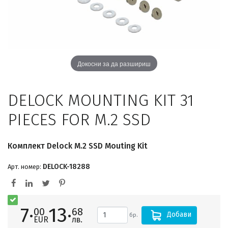
Докосни за да разшириш
DELOCK MOUNTING KIT 31
PIECES FOR M.2 SSD
Комплект Delock M.2 SSD Mouting Kit
DELOCK-18288
Арт. номер:
7·
13·
00
68
Добави
бр.
EUR
лв.