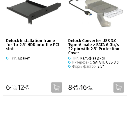
Delock Installation frame
Delock Converter USB 3.0
for 1 x 2.5″ HDD into the PCI
Type-A male > SATA 6 Gb/s
slot
22 pin with 2.5″ Protection
Cover
Тип:
Бракет
Тип:
Калъф за диск
Интерфейс:
SATA III
,
USB 3.0
Форм фактор:
2.5"
6·
12·
8·
16·
55
81
40
43
EUR
лв.
EUR
лв.