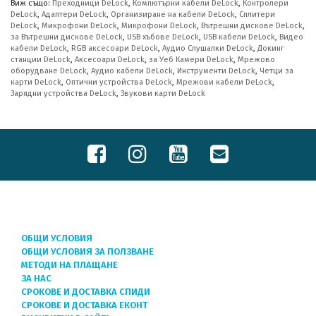
Виж също:
Преходници DeLock
,
Компютърни кабели DeLock
,
Контролери
DeLock
,
Адаптери DeLock
,
Организиране на кабели DeLock
,
Сплитери
DeLock
,
Микрофони DeLock
,
Микрофони DeLock
,
Вътрешни дискове DeLock
,
за Вътрешни дискове DeLock
,
USB хъбове DeLock
,
USB кабели DeLock
,
Видео
кабели DeLock
,
RGB аксесоари DeLock
,
Аудио Слушалки DeLock
,
Докинг
станции DeLock
,
Аксесоари DeLock
,
за Уеб Камери DeLock
,
Мрежово
оборудване DeLock
,
Аудио кабели DeLock
,
Инструменти DeLock
,
Четци за
карти DeLock
,
Оптични устройства DeLock
,
Мрежови кабели DeLock
,
Зарядни устройства DeLock
,
Звукови карти DeLock
ОБЩИ УСЛОВИЯ
ОБЩИ УСЛОВИЯ ЗА ПОЛЗВАНЕ
МЕТОДИ НА ПЛАЩАНЕ
ЗА НАС
СРОКОВЕ И ДОСТАВКА СПИДИ
СРОКОВЕ И ДОСТАВКА ЕКОНТ