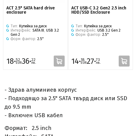
ACT 2.5" SATA hard drive
ACT USB-C 3.2 Gen2 2.5 inch
enclosure
HDD/SSD Enclosure
Тип:
Кутийка за диск
Тип:
Кутийка за диск
Интерфейс:
SATA III
,
USB 3.2
Интерфейс:
USB 3.2 Gen 2
Gen 2
Форм фактор:
2.5"
Форм фактор:
2.5"
18·
36·
14·
27·
52
22
18
73
EUR
лв.
EUR
лв.
- Здрав алуминиев корпус
- Подходящо за 2.5" SATA твърд диск или SSD
до 9.5 mm
- Включен USB кабел
Формат: 2.5 inch