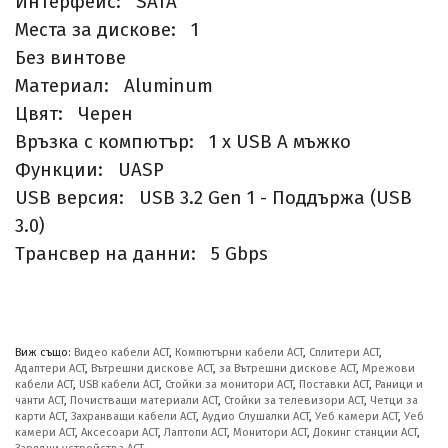
Интерфейс: SATA
Места за дискове: 1
Без винтове
Материал: Aluminum
Цвят: Черен
Връзка с компютър: 1 x USB A мъжко
Функции: UASP
USB версия: USB 3.2 Gen 1 - Поддържа (USB
3.0)
Трансвер на данни: 5 Gbps
Виж също:
Видео кабели ACT
,
Компютърни кабели ACT
,
Сплитери ACT
,
Адаптери ACT
,
Вътрешни дискове ACT
,
за Вътрешни дискове ACT
,
Мрежови
кабели ACT
,
USB кабели ACT
,
Стойки за монитори ACT
,
Поставки ACT
,
Раници и
чанти ACT
,
Почистващи материали ACT
,
Стойки за телевизори ACT
,
Четци за
карти ACT
,
Захранващи кабели ACT
,
Аудио Слушалки ACT
,
Уеб камери ACT
,
Уеб
камери ACT
,
Аксесоари ACT
,
Лаптопи ACT
,
Монитори ACT
,
Докинг станции ACT
,