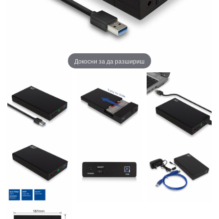
Докосни за да разшириш