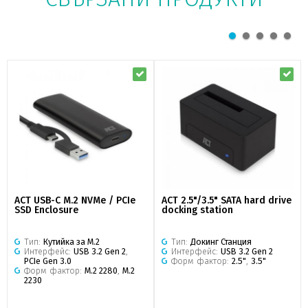
ACT USB-C M.2 NVMe / PCIe
ACT 2.5"/3.5" SATA hard drive
SSD Enclosure
docking station
Тип:
Кутийка за M.2
Тип:
Докинг Станция
Интерфейс:
USB 3.2 Gen 2
,
Интерфейс:
USB 3.2 Gen 2
PCIe Gen 3.0
Форм фактор:
2.5"
,
3.5"
Форм фактор:
M.2 2280
,
M.2
2230