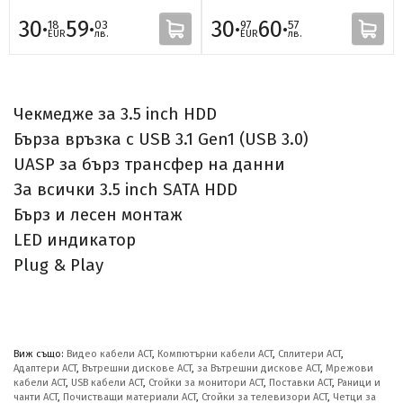
30·
59·
30·
60·
18
03
97
57
EUR
лв.
EUR
лв.
Чекмедже за 3.5 inch HDD
Бърза връзка с USB 3.1 Gen1 (USB 3.0)
UASP за бърз трансфер на данни
За всички 3.5 inch SATA HDD
Бърз и лесен монтаж
LED индикатор
Plug & Play
Виж също:
Видео кабели ACT
,
Компютърни кабели ACT
,
Сплитери ACT
,
Адаптери ACT
,
Вътрешни дискове ACT
,
за Вътрешни дискове ACT
,
Мрежови
кабели ACT
,
USB кабели ACT
,
Стойки за монитори ACT
,
Поставки ACT
,
Раници и
чанти ACT
,
Почистващи материали ACT
,
Стойки за телевизори ACT
,
Четци за