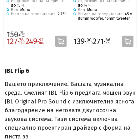
Издръжливост на батерията:
Издръжливост на батерията:
до 15 ч.
до 14 ч.
Вид:
Моно
Вид:
Моно
Размер на говорителите:
2.75"
Размер на говорителите:
45 x
80mm woofer, 16mm tweeter
150·
32
EUR
127·
249·
139·
271·
78
92
00
86
EUR
лв.
EUR
лв.
JBL Flip 6
Вашето приключение. Вашата музикална
среда. Смелият JBL Flip 6 предлага мощен звук
JBL Original Pro Sound с изключителна яснота
благодарение на неговата двупосочна
звукова система. Тази система включва
специално проектиран драйвер с форма на
писта за