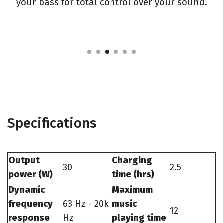
your bass for total control over your sound.
Specifications
Output
Charging
30
2.5
power (W)
time (hrs)
Dynamic
Maximum
frequency
63 Hz - 20k
music
12
response
Hz
playing time