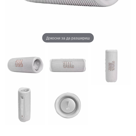
Докосни за да разшириш