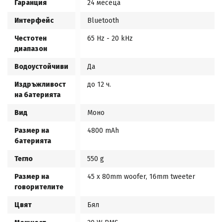
Гаранция
24 месеца
Интерфейс
Bluetooth
Честотен
65 Hz - 20 kHz
диапазон
Водоустойчиви
Да
Издръжливост
до 12 ч.
на батерията
Вид
Моно
Размер на
4800 mAh
батерията
Тегло
550 g
Размер на
45 x 80mm woofer, 16mm tweeter
говорителите
Цвят
Бял