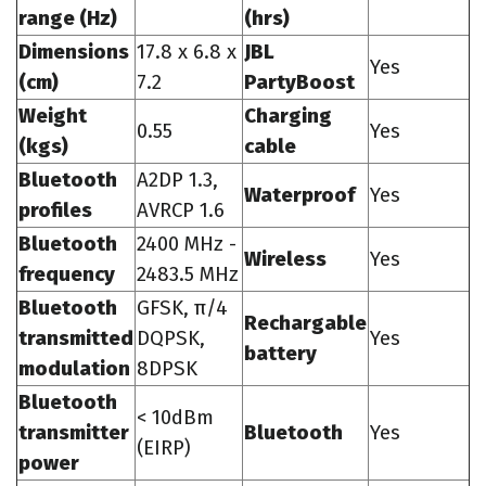
range (Hz)
(hrs)
Dimensions
17.8 x 6.8 x
JBL
Yes
(cm)
7.2
PartyBoost
Weight
Charging
0.55
Yes
(kgs)
cable
Bluetooth
A2DP 1.3,
Waterproof
Yes
profiles
AVRCP 1.6
Bluetooth
2400 MHz -
Wireless
Yes
frequency
2483.5 MHz
Bluetooth
GFSK, π/4
Rechargable
transmitted
DQPSK,
Yes
battery
modulation
8DPSK
Bluetooth
< 10dBm
transmitter
Bluetooth
Yes
(EIRP)
power