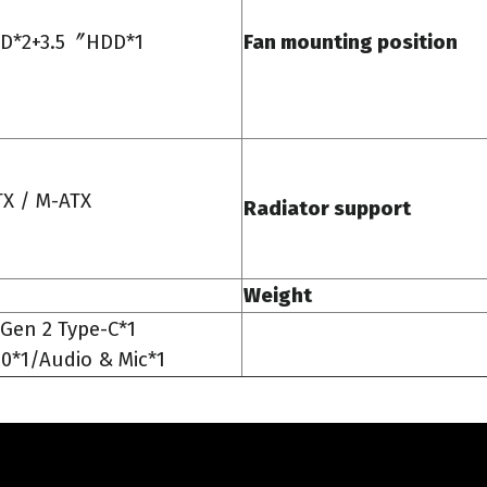
D*2+3.5〞HDD*1
Fan mounting position
TX / M-ATX
Radiator support
Weight
Gen 2 Type-C*1
0*1/Audio & Mic*1