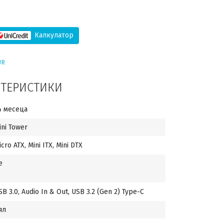
Калкулатор
UR
КТЕРИСТИКИ
4 месеца
ini Tower
icro ATX, Mini ITX, Mini DTX
е
SB 3.0, Audio In & Out, USB 3.2 (Gen 2) Type-C
ял