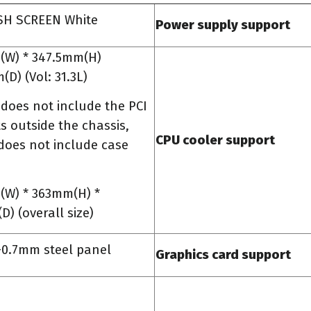
SH SCREEN White
Power supply support
(W) * 347.5mm(H)
D) (Vol: 31.3L)
does not include the PCI
s outside the chassis,
CPU cooler support
does not include case
nd
(W) * 363mm(H) *
) (overall size)
0.7mm steel panel
Graphics card support