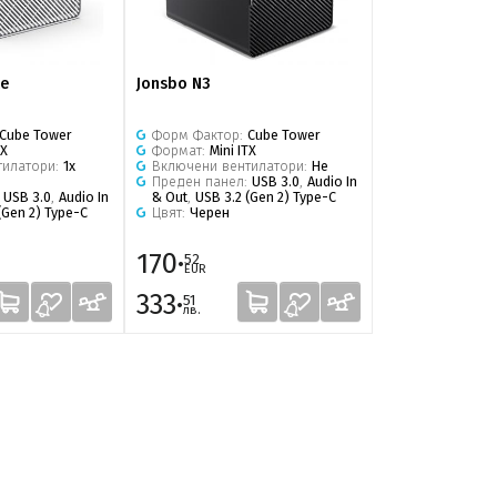
te
Jonsbo N3
Jonsbo NV10 Si
Cube Tower
Форм Фактор:
Cube Tower
Форм Фактор:
TX
Формат:
Mini ITX
Формат:
Mini I
тилатори:
1x
Включени вентилатори:
Не
Включени вен
Преден панел:
USB 3.0
,
Audio In
Преден панел
:
USB 3.0
,
Audio In
& Out
,
USB 3.2 (Gen 2) Type-C
Цвят:
Сребрис
(Gen 2) Type-C
Цвят:
Черен
170·
83·
52
83
EUR
EUR
333·
163·
51
96
лв.
лв.