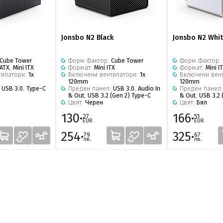
Jonsbo N2 Black
Jonsbo N2 Whi
Cube Tower
Форм Фактор:
Cube Tower
Форм Фактор:
 ATX
,
Mini ITX
Формат:
Mini ITX
Формат:
Mini I
тилатори:
1x
Включени вентилатори:
1x
Включени вен
120mm
120mm
:
USB 3.0
,
Type-C
Преден панел:
USB 3.0
,
Audio In
Преден панел
& Out
,
USB 3.2 (Gen 2) Type-C
& Out
,
USB 3.2 
Цвят:
Черен
Цвят:
Бял
130·
166·
27
51
EUR
EUR
254·
325·
79
67
лв.
лв.