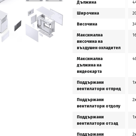
Дължина
4
Широчина
2
Височина
3
Максимална
1
височина на
въздушен охладител
Максимална
4
дължина на
видеокарта
Поддържани
1
вентилатори отпред
Поддържани
2
вентилатори отдолу
Поддържани
1
вентилатори отзад
Поддържани
2