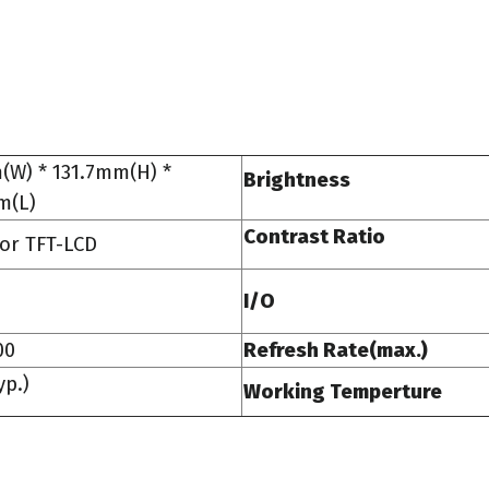
(W) * 131.7mm(H) *
Brightness
m(L)
Contrast Ratio
or TFT-LCD
I/O
00
Refresh Rate(max.)
p.)
Working Temperture