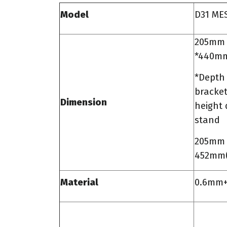
Model
D31 ME
205mm 
*440mm(
*Depth 
bracket
Dimension
height 
sta
205mm 
452mm(D
Material
0.6mm+