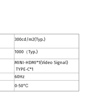
300cd/m2(Typ.)
1000（Typ.)
MINI-HDMI*1(Video Signal)
TYPE-C*1
60Hz
0-50
℃