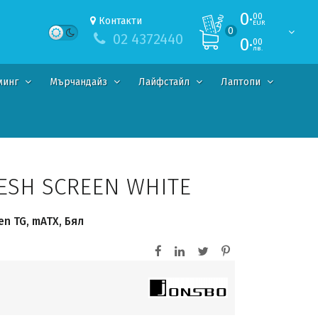
0·
00
Контакти
EUR
0
02 4372440
0·
00
лв.
минг
Мърчандайз
Лайфстайл
Лаптопи
ESH SCREEN WHITE
en TG, mATX, Бял