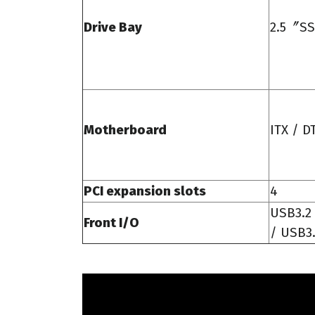
Drive Bay
2.5〞SS
Motherboard
ITX / D
PCI expansion slots
4
USB3.2 
Front I/O
/
USB3.