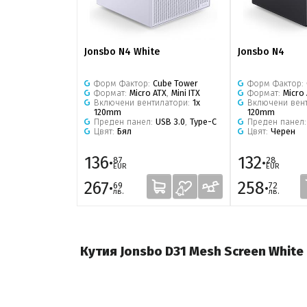
Jonsbo N4 White
Jonsbo N4
Форм Фактор:
Cube Tower
Форм Фактор:
Формат:
Micro ATX
,
Mini ITX
Формат:
Micro
Включени вентилатори:
1x
Включени вен
120mm
120mm
Преден панел:
USB 3.0
,
Type-C
Преден панел
Цвят:
Бял
Цвят:
Черен
136·
132·
87
28
EUR
EUR
267·
258·
69
72
лв.
лв.
Кутия Jonsbo D31 Mesh Screen Whitе