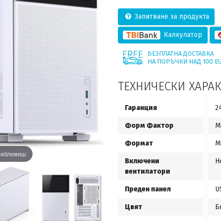
Запитване за продукта
Калкулатор
БЕЗПЛАТНА ДОСТАВКА
НА ПОРЪЧКИ НАД 100 E
ТЕХНИЧЕСКИ ХАРА
Гаранция
2
Форм Фактор
M
Формат
M
приближиш
Включени
Н
вентилатори
Преден панел
U
Цвят
Б