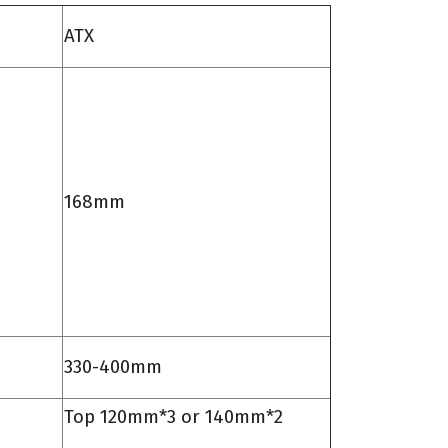
ATX
168mm
330-400mm
Top 120mm*3 or 140mm*2