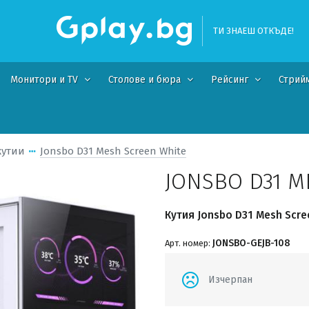
ТИ ЗНАЕШ ОТКЪДЕ!
Монитори и TV
Столове и бюра
Рейсинг
Стрий
кутии
Jonsbo D31 Mesh Screen White
JONSBO D31 M
Кутия Jonsbo D31 Mesh Scre
JONSBO-GEJB-108
Арт. номер:
Изчерпан