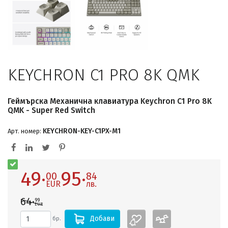
KEYCHRON C1 PRO 8K QMK
Геймърска Механична клавиатура Keychron C1 Pro 8K
QMK - Super Red Switch
KEYCHRON-KEY-C1PX-M1
Арт. номер:
49·
95·
00
84
EUR
лв.
64·
99
EUR
Добави
бр.