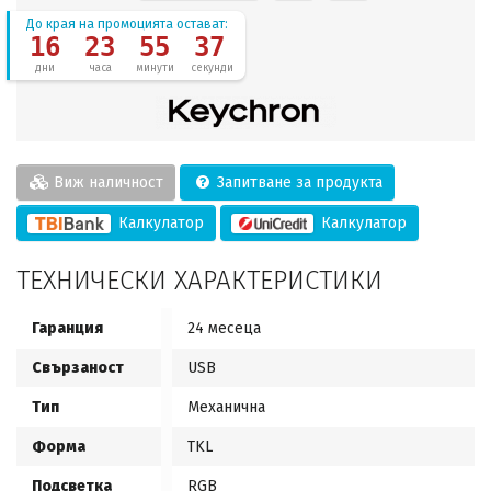
До края на промоцията остават:
16
23
55
36
дни
часа
минути
секунди
Виж наличност
Запитване за продукта
Калкулатор
Калкулатор
ТЕХНИЧЕСКИ ХАРАКТЕРИСТИКИ
Гаранция
24 месеца
Свързаност
USB
Тип
Механична
Форма
TKL
Подсветка
RGB