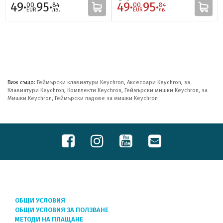
49·
95·
49·
95·
00
84
00
84
EUR
лв.
EUR
лв.
Виж също:
Геймърски клавиатури Keychron
,
Аксесоари Keychron
,
за
Клавиатури Keychron
,
Комплекти Keychron
,
Геймърски мишки Keychron
,
за
Мишки Keychron
,
Геймърски падове за мишки Keychron
ОБЩИ УСЛОВИЯ
ОБЩИ УСЛОВИЯ ЗА ПОЛЗВАНЕ
МЕТОДИ НА ПЛАЩАНЕ