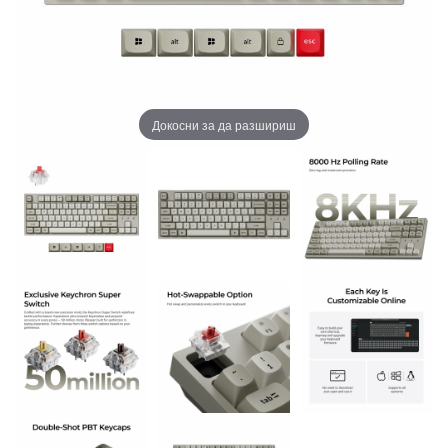
Докосни за да разшириш