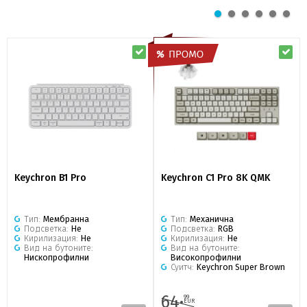
Keychron B1 Pro
Keychron C1 Pro 8K QMK
Тип:
Мембранна
Тип:
Механична
Подсветка:
Не
Подсветка:
RGB
Кирилизация:
Не
Кирилизация:
Не
Вид на бутоните:
Вид на бутоните:
Нископрофилни
Високопрофилни
Суитч:
Keychron Super Brown
64·
99
EUR