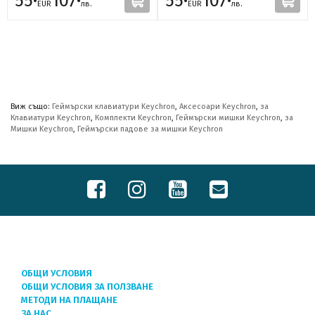
55·
107·
55·
107·
EUR
лв.
EUR
лв.
Виж също:
Геймърски клавиатури Keychron
,
Аксесоари Keychron
,
за
Клавиатури Keychron
,
Комплекти Keychron
,
Геймърски мишки Keychron
,
за
Мишки Keychron
,
Геймърски падове за мишки Keychron
ОБЩИ УСЛОВИЯ
ОБЩИ УСЛОВИЯ ЗА ПОЛЗВАНЕ
МЕТОДИ НА ПЛАЩАНЕ
ЗА НАС