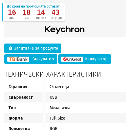
До края на промоцията остават:
16
18
14
42
дни
часа
минути
секунди
Запитване за продукта
Калкулатор
Калкулатор
ТЕХНИЧЕСКИ ХАРАКТЕРИСТИКИ
Гаранция
24 месеца
Свързаност
USB
Тип
Механична
Форма
Full Size
Подсветка
RGB