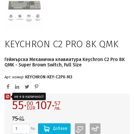
KEYCHRON C2 PRO 8K QMK
Геймърска Механична клавиатура Keychron C2 Pro 8K
QMK - Super Brown Switch, Full Size
KEYCHRON-KEY-C2PX-M3
Арт. номер:
не е в наличност
55·
107·
00
57
EUR
лв.
75·
00
EUR
Добави
бр.