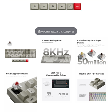
Докосни за да разшириш