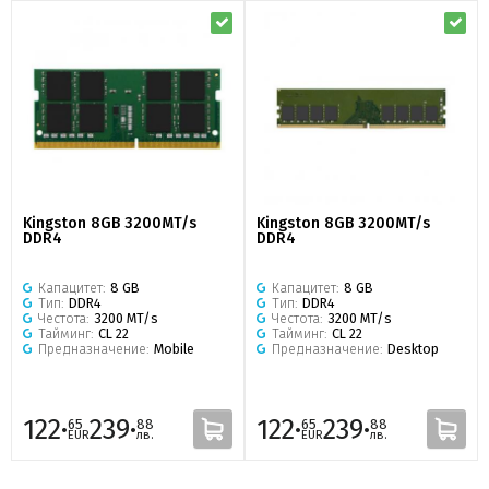
Kingston 8GB 3200MT/s
Kingston 8GB 3200MT/s
DDR4
DDR4
Капацитет:
8 GB
Капацитет:
8 GB
Тип:
DDR4
Тип:
DDR4
Честота:
3200 MT/s
Честота:
3200 MT/s
Тайминг:
CL 22
Тайминг:
CL 22
Предназначение:
Mobile
Предназначение:
Desktop
122·
239·
122·
239·
65
88
65
88
EUR
лв.
EUR
лв.