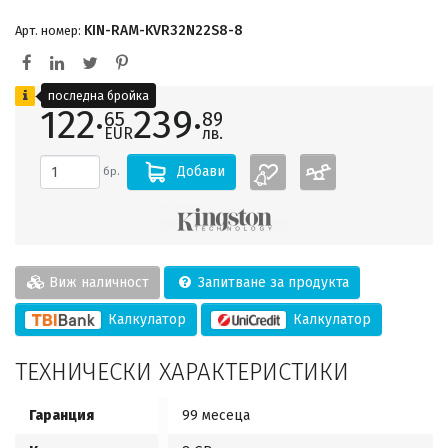
KIN-RAM-KVR32N22S8-8
Арт. номер:
последна бройка
122·
239·
65
89
EUR
лв.
Добави
бр.
Виж наличност
Запитване за продукта
Калкулатор
Калкулатор
ТЕХНИЧЕСКИ ХАРАКТЕРИСТИКИ
Гаранция
99 месеца