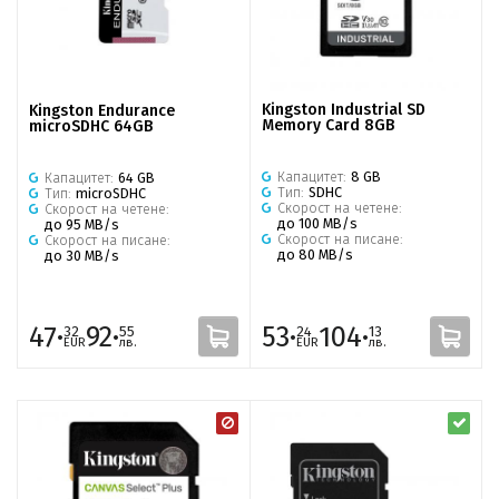
Kingston Industrial SD
Kingston Endurance
Memory Card 8GB
microSDHC 64GB
Капацитет:
8 GB
Капацитет:
64 GB
Тип:
SDHC
Тип:
microSDHC
Скорост на четене:
Скорост на четене:
до 100 MB/s
до 95 MB/s
Скорост на писане:
Скорост на писане:
до 80 MB/s
до 30 MB/s
47·
92·
53·
104·
32
55
24
13
EUR
лв.
EUR
лв.