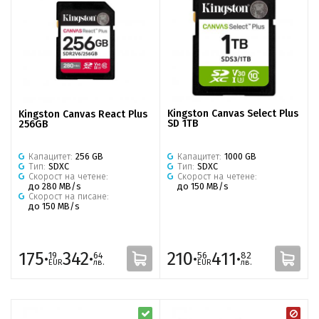
Kingston Canvas Select Plus
Kingston Canvas React Plus
SD 1TB
256GB
Капацитет:
1000 GB
Капацитет:
256 GB
Тип:
SDXC
Тип:
SDXC
Скорост на четене:
Скорост на четене:
до 150 MB/s
до 280 MB/s
Скорост на писане:
до 150 MB/s
175·
342·
210·
411·
19
64
56
82
EUR
лв.
EUR
лв.