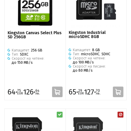
Kingston Industrial
Kingston Canvas Select Plus
microSDHC 8GB
SD 256GB
Капацитет:
8 GB
Капацитет:
256 GB
Тип:
microSDHC
,
SDHC
Тип:
SDXC
Скорост на четене:
Скорост на четене:
до 100 MB/s
до 150 MB/s
Скорост на писане:
до 80 MB/s
64·
126·
65·
127·
75
64
29
70
EUR
лв.
EUR
лв.