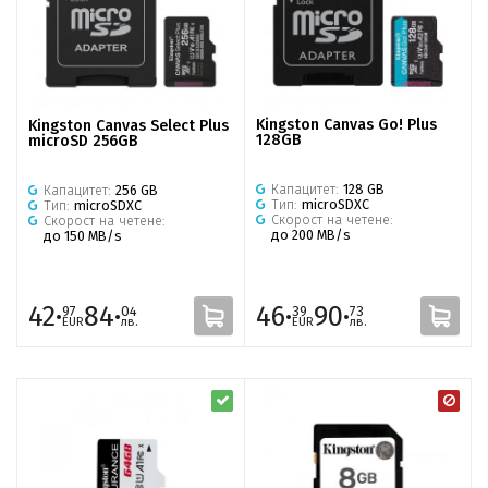
Kingston Canvas Go! Plus
Kingston Canvas Select Plus
128GB
microSD 256GB
Капацитет:
128 GB
Капацитет:
256 GB
Тип:
microSDXC
Тип:
microSDXC
Скорост на четене:
Скорост на четене:
до 200 MB/s
до 150 MB/s
42·
84·
46·
90·
97
04
39
73
EUR
лв.
EUR
лв.