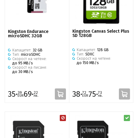
Kingston Canvas Select Plus
Kingston Endurance
SD 128GB
microSDHC 32GB
Капацитет:
128 GB
Капацитет:
32 GB
Тип:
SDXC
Тип:
microSDHC
Скорост на четене:
Скорост на четене:
до 150 MB/s
до 95 MB/s
Скорост на писане:
до 30 MB/s
35·
69·
38·
75·
39
22
72
73
EUR
лв.
EUR
лв.