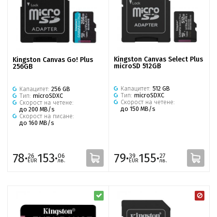
Kingston Canvas Select Plus
Kingston Canvas Go! Plus
microSD 512GB
256GB
Капацитет:
512 GB
Капацитет:
256 GB
Тип:
microSDXC
Тип:
microSDXC
Скорост на четене:
Скорост на четене:
до 150 MB/s
до 200 MB/s
Скорост на писане:
до 160 MB/s
78·
153·
79·
155·
26
06
39
27
EUR
лв.
EUR
лв.