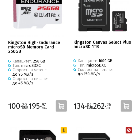
Kingston Canvas Select Plus
Kingston High-Endurance
microSD 1TB
microSD Memory Card
256GB
Капацитет:
1000 GB
Капацитет:
256 GB
Тип:
microSDXC
Тип:
microSDXC
Скорост на четене:
Скорост на четене:
до 150 MB/s
до 95 MB/s
Скорост на писане:
до 45 MB/s
100·
195·
134·
262·
20
97
09
26
EUR
лв.
EUR
лв.