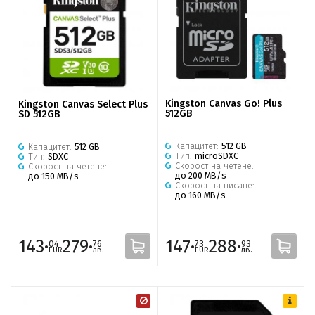
Kingston Canvas Go! Plus
Kingston Canvas Select Plus
512GB
SD 512GB
Капацитет:
512 GB
Капацитет:
512 GB
Тип:
microSDXC
Тип:
SDXC
Скорост на четене:
Скорост на четене:
до 200 MB/s
до 150 MB/s
Скорост на писане:
до 160 MB/s
143·
279·
147·
288·
04
76
73
93
EUR
лв.
EUR
лв.