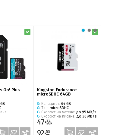
s Go! Plus
Kingston Endurance
Kingston Canva
microSDHC 64GB
SD 64GB
 GB
Капацитет:
64 GB
Капацитет:
64 
C
Тип:
microSDHC
Тип:
SDXC
тене:
Скорост на четене:
до 95 MB/s
Скорост на че
Скорост на писане:
до 30 MB/s
47·
29·
32
00
EUR
EUR
92·
56·
55
72
лв.
лв.