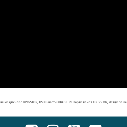
ъншни дискове KINGSTON
,
USB Памети KINGSTON
,
Карти памет KINGSTON
,
Четци за к