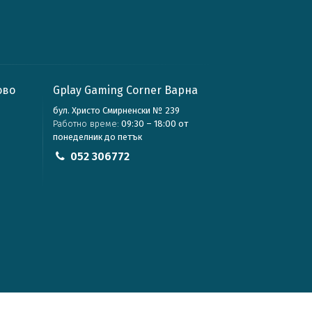
ово
Gplay Gaming Corner Варна
бул. Христо Смирненски № 239
Работно време:
09:30 – 18:00 от
понеделник до петък
052 306772