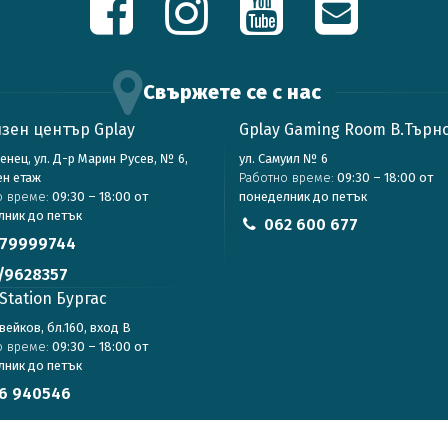
Свържете се с нас
зен център Gplay
Gplay Gaming Room В.Търн
зенец, ул. Д-р Марин Русев, № 6,
ул. Самуил № 6
ен етаж
Работно време:
09:30 – 18:00 от
о време:
09:30 – 18:00 от
понеделник до петък
лник до петък
062 600 677
79999744
/9628357
Station Бургас
авейков, бл.160, вход В
о време:
09:30 – 18:00 от
лник до петък
6 940546