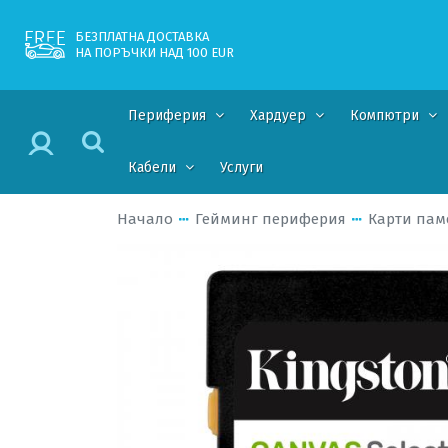
БЕЗПЛАТНА ДОСТАВКА
НА ПОРЪЧКИ НАД 100 EUR
Периферия
Хардуер
Компютри
Кабели
Услуги
Начало
Гейминг периферия
Карти пам