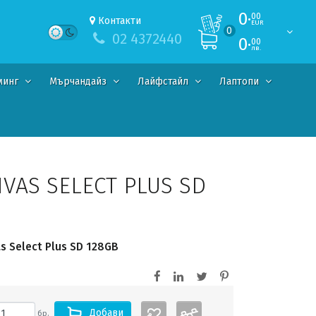
0·
00
Контакти
EUR
0
02 4372440
0·
00
лв.
минг
Мърчандайз
Лайфстайл
Лаптопи
VAS SELECT PLUS SD
s Select Plus SD 128GB
Добави
бр.