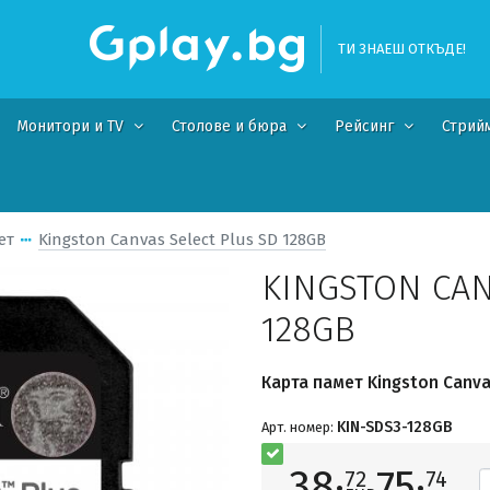
ТИ ЗНАЕШ ОТКЪДЕ!
Монитори и TV
Столове и бюра
Рейсинг
Стрий
ет
Kingston Canvas Select Plus SD 128GB
KINGSTON CAN
128GB
Карта памет Kingston Canva
KIN-SDS3-128GB
Арт. номер:
38·
75·
72
74