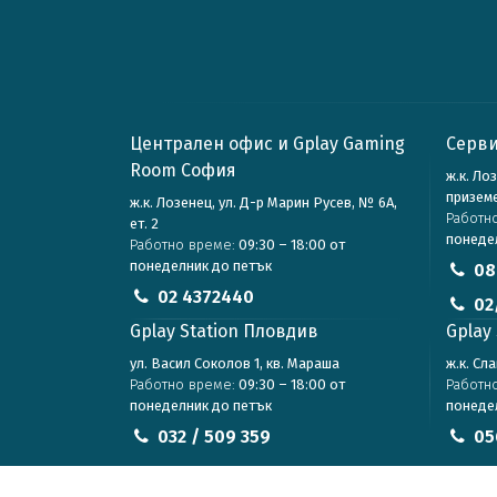
Централен офис и Gplay Gaming
Серви
Room София
ж.к. Ло
призем
ж.к. Лозенец, ул. Д-р Марин Русев, № 6А,
Работн
ет. 2
понеде
Работно време:
09:30 – 18:00 от
понеделник до петък
08
02 4372440
02
Gplay Station Пловдив
Gplay 
ул. Васил Соколов 1, кв. Мараша
ж.к. Сл
Работно време:
09:30 – 18:00 от
Работн
понеделник до петък
понеде
032 / 509 359
05