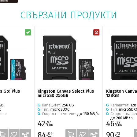
СВЪРЗАНИ ПРОДУКТИ
s Go! Plus
Kingston Canvas Select Plus
Kingston Canva
microSD 256GB
128GB
GB
Капацитет:
256 GB
Капацитет:
128
C
Тип:
microSDXC
Тип:
microSDX
тене:
Скорост на четене:
до 150 MB/s
Скорост на че
до 200 MB/s
42·
46·
97
39
EUR
EUR
84·
90·
04
73
лв.
лв.