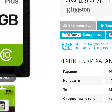
EUR
лв.
Виж наличност
Запи
Калкулатор
БЕЗПЛАТНА ДОСТАВКА
НА ПОРЪЧКИ НАД 100 E
ТЕХНИЧЕСКИ ХАРА
Гаранция
9
приближиш
Капацитет
1
Тип
S
Скорост на четене
д