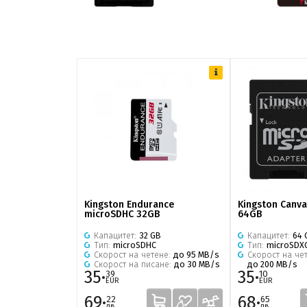
Kingston Endurance
Kingston Canva
microSDHC 32GB
64GB
Капацитет:
32 GB
Капацитет:
64 
Тип:
microSDHC
Тип:
microSDX
Скорост на четене:
до 95 MB/s
Скорост на че
Скорост на писане:
до 30 MB/s
до 200 MB/s
35·
35·
39
10
EUR
EUR
69·
68·
22
65
лв.
лв.