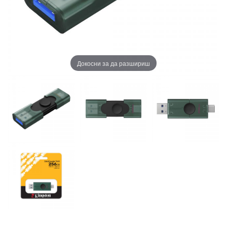
Докосни за да разшириш