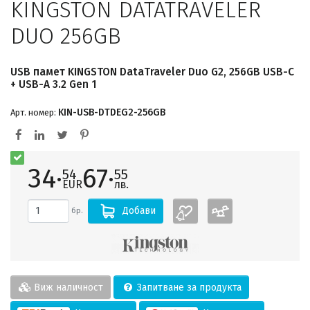
KINGSTON DATATRAVELER
DUO 256GB
USB памет KINGSTON DataTraveler Duo G2, 256GB USB-C
+ USB-A 3.2 Gen 1
KIN-USB-DTDEG2-256GB
Арт. номер:
34·
67·
54
55
EUR
лв.
Добави
бр.
Виж наличност
Запитване за продукта