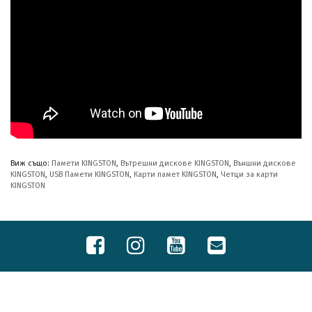
Виж също:
Памети KINGSTON
,
Вътрешни дискове KINGSTON
,
Външни дискове
KINGSTON
,
USB Памети KINGSTON
,
Карти памет KINGSTON
,
Четци за карти
KINGSTON