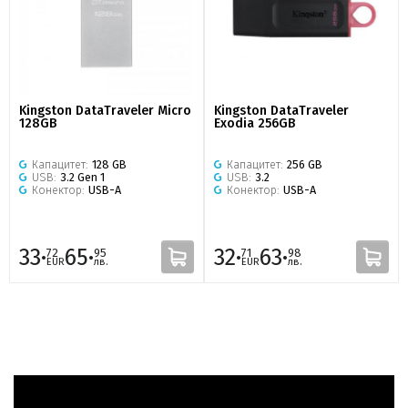
Kingston DataTraveler Micro
Kingston DataTraveler
128GB
Exodia 256GB
Капацитет:
128 GB
Капацитет:
256 GB
USB:
3.2 Gen 1
USB:
3.2
Конектор:
USB-A
Конектор:
USB-A
33·
65·
32·
63·
72
95
71
98
EUR
лв.
EUR
лв.