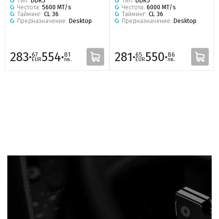
Тип:
DDR5
Тип:
DDR5
Честота:
5600 MT/s
Честота:
6000 MT/s
Тайминг:
CL 36
Тайминг:
CL 36
Предназначение:
Desktop
Предназначение:
Desktop
283·
554·
281·
550·
67
81
65
86
EUR
лв.
EUR
лв.