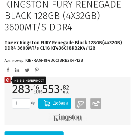
KINGSTON FURY RENEGADE
BLACK 128GB (4X32GB)
3600MT/S DDR4
Памет Kingston FURY Renegade Black 128GB(4x32GB)
DDR4 3600MT/s CL18 KF436C18RB2K4/128
KIN-RAM-KF436C18RB2K4-128
Арт. номер:
не е в наличност
283·
553·
16
82
EUR
лв.
Добави
бр.