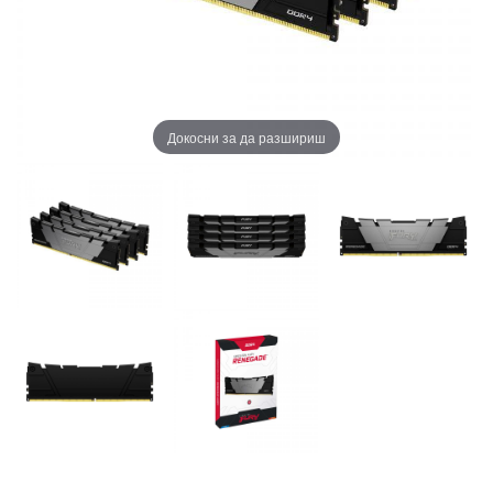
Докосни за да разшириш