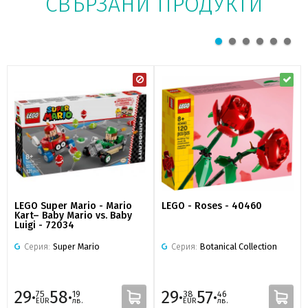
СВЪРЗАНИ ПРОДУКТИ
LEGO Super Mario - Mario
LEGO - Roses - 40460
Kart– Baby Mario vs. Baby
Luigi - 72034
Серия:
Super Mario
Серия:
Botanical Collection
29·
58·
29·
57·
75
19
38
46
EUR
лв.
EUR
лв.