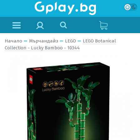
Начало
Мърчандайз
LEGO
LEGO Botanical
Collection - Lucky Bamboo - 10344