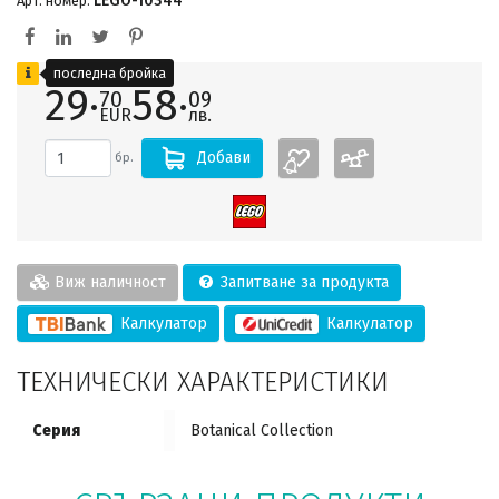
LEGO-10344
Арт. номер:
последна бройка
29·
58·
70
09
EUR
лв.
Добави
бр.
Виж наличност
Запитване за продукта
Калкулатор
Калкулатор
ТЕХНИЧЕСКИ ХАРАКТЕРИСТИКИ
Серия
Botanical Collection