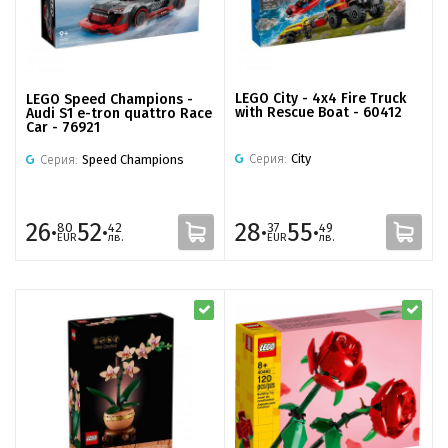
LEGO City - 4x4 Fire Truck
LEGO Speed Champions -
with Rescue Boat - 60412
Audi S1 e-tron quattro Race
Car - 76921
Серия:
City
Серия:
Speed Champions
26·
52·
28·
55·
80
42
37
49
EUR
лв.
EUR
лв.