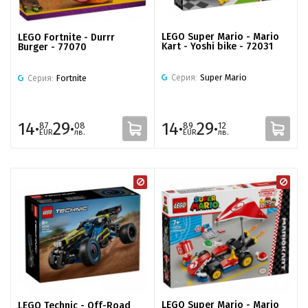
LEGO Super Mario - Mario
LEGO Fortnite - Durrr
Kart - Yoshi bike - 72031
Burger - 77070
Серия:
Super Mario
Серия:
Fortnite
14·
29·
14·
29·
87
08
89
12
EUR
лв.
EUR
лв.
LEGO Super Mario - Mario
LEGO Technic - Off-Road