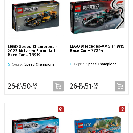
LEGO Mercedes-AMG F1 W15
LEGO Speed Champions -
Race Car - 77244
2023 McLaren Formula 1
Race Car - 76919
Серия:
Speed Champions
Серия:
Speed Champions
26·
50·
26·
51·
02
89
51
85
EUR
лв.
EUR
лв.