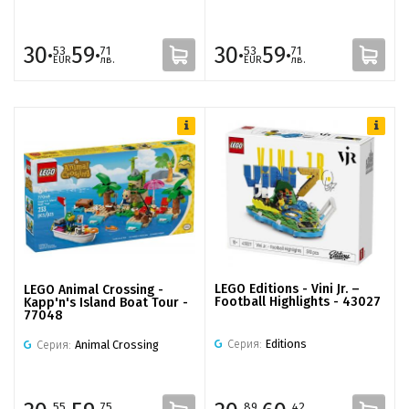
30·
59·
30·
59·
53
71
53
71
EUR
лв.
EUR
лв.
LEGO Editions - Vini Jr. –
LEGO Animal Crossing -
Football Highlights - 43027
Kapp'n's Island Boat Tour -
77048
Серия:
Editions
Серия:
Animal Crossing
55
75
89
42