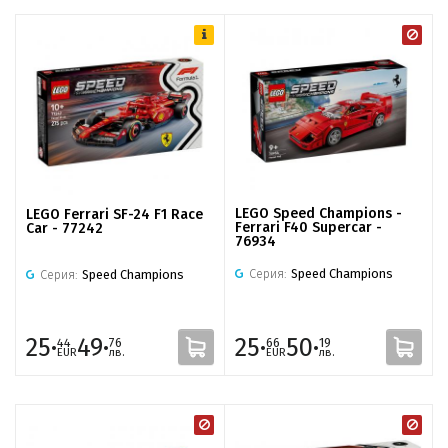
LEGO Speed Champions -
LEGO Ferrari SF-24 F1 Race
Ferrari F40 Supercar -
Car - 77242
76934
Серия:
Speed Champions
Серия:
Speed Champions
25·
49·
25·
50·
44
76
66
19
EUR
лв.
EUR
лв.