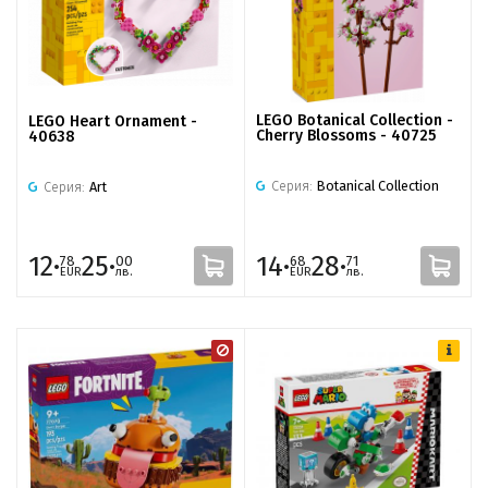
LEGO Botanical Collection -
LEGO Heart Ornament -
Cherry Blossoms - 40725
40638
Серия:
Botanical Collection
Серия:
Art
12·
25·
14·
28·
78
00
68
71
EUR
лв.
EUR
лв.