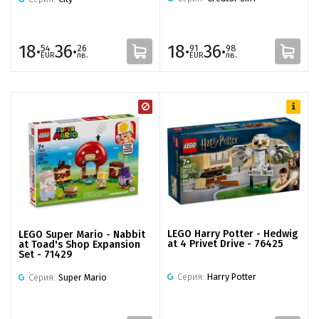
18·
36·
18·
36·
54
26
91
98
EUR
лв.
EUR
лв.
LEGO Harry Potter - Hedwig
LEGO Super Mario - Nabbit
at 4 Privet Drive - 76425
at Toad's Shop Expansion
Set - 71429
Серия:
Harry Potter
Серия:
Super Mario