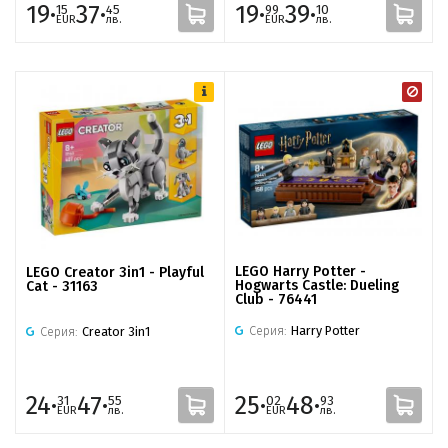
19·
37·
19·
39·
15
45
99
10
EUR
лв.
EUR
лв.
LEGO Harry Potter -
LEGO Creator 3in1 - Playful
Hogwarts Castle: Dueling
Cat - 31163
Club - 76441
Серия:
Harry Potter
Серия:
Creator 3in1
24·
47·
25·
48·
31
55
02
93
EUR
лв.
EUR
лв.