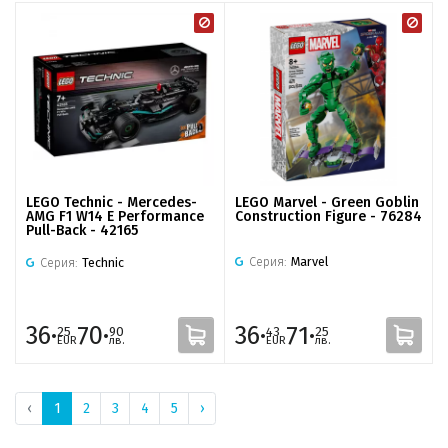
LEGO Marvel - Green Goblin
LEGO Technic - Mercedes-
Construction Figure - 76284
AMG F1 W14 E Performance
Pull-Back - 42165
Серия:
Marvel
Серия:
Technic
36·
70·
36·
71·
25
90
43
25
EUR
лв.
EUR
лв.
‹
1
2
3
4
5
›