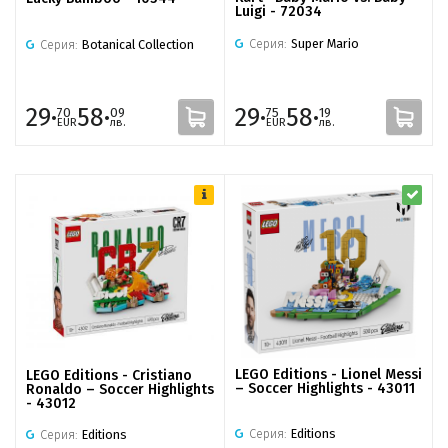
Luigi - 72034
Серия:
Super Mario
Серия:
Botanical Collection
29·
58·
29·
58·
70
09
75
19
EUR
лв.
EUR
лв.
LEGO Editions - Lionel Messi
LEGO Editions - Cristiano
– Soccer Highlights - 43011
Ronaldo – Soccer Highlights
- 43012
Серия:
Editions
Серия:
Editions