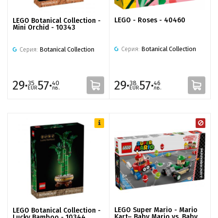
LEGO - Roses - 40460
LEGO Botanical Collection -
Mini Orchid - 10343
Серия:
Botanical Collection
Серия:
Botanical Collection
29·
57·
29·
57·
35
40
38
46
EUR
лв.
EUR
лв.
LEGO Super Mario - Mario
LEGO Botanical Collection -
Kart– Baby Mario vs. Baby
Lucky Bamboo - 10344