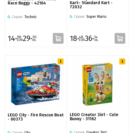
Kart– Standard Kart -
Race Buggy - 42164
72032
Серия:
Super Mario
Серия:
Technic
14·
29·
18·
36·
98
30
48
14
EUR
лв.
EUR
лв.
LEGO Creator 3in1 - Cute
LEGO City - Fire Rescue Boat
Bunny - 31162
- 60373
Серия:
Creator 3in1
Серия:
City