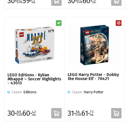
30·
59·
30·
60·
EUR
лв.
EUR
лв.
LEGO Harry Potter - Dobby
LEGO Editions - Kylian
the House-Elf - 76421
Mbappé – Soccer Highlights
- 43013
Серия:
Harry Potter
Серия:
Editions
30·
60·
31·
61·
89
42
56
73
EUR
лв.
EUR
лв.