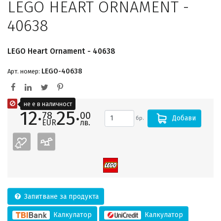
LEGO HEART ORNAMENT -
40638
LEGO Heart Ornament - 40638
LEGO-40638
Арт. номер:
не е в наличност
12·
25·
78
00
Добави
бр.
EUR
лв.
Запитване за продукта
Калкулатор
Калкулатор