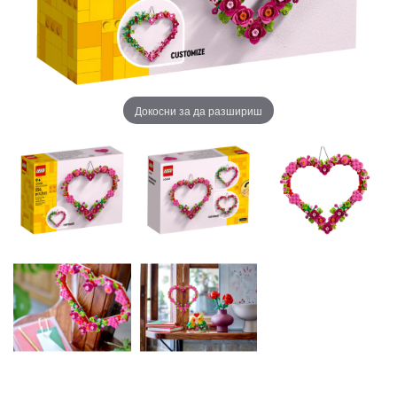
Докосни за да разшириш