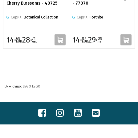
Cherry Blossoms - 40725
- 77070
Серия:
Botanical Collection
Серия:
Fortnite
14·
28·
14·
29·
68
71
87
08
EUR
лв.
EUR
лв.
Виж също:
LEGO LEGO