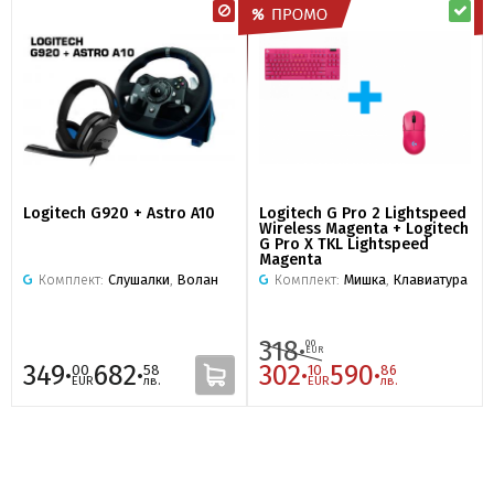
Logitech G920 + Astro A10
Logitech G Pro 2 Lightspeed
Wireless Magenta + Logitech
G Pro X TKL Lightspeed
Magenta
Комплект:
Слушалки
,
Волан
Комплект:
Мишка
,
Клавиатура
318·
00
EUR
349·
682·
302·
590·
00
58
10
86
EUR
лв.
EUR
лв.