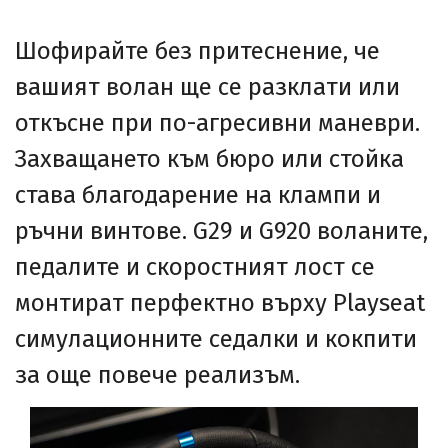
Шофирайте без притеснение, че
вашият волан ще се разклати или
откъсне при по-агресивни маневри.
Захващането към бюро или стойка
става благодарение на клампи и
ръчни винтове. G29 и G920 воланите,
педалите и скоростният лост се
монтират перфектно върху Playseat
симулационните седалки и кокпити
за още повече реализъм.