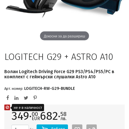
Докосни за да разшириш
LOGITECH G29 + ASTRO A10
Волан Logitech Driving Force G29 PS3/PS4/PS5/PC в
комплект с геймърски слушалки Astro A10
LOGITECH-RW-G29-BUNDLE
Арт. номер:
не е в наличност
349·
682·
00
58
EUR
лв.