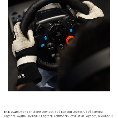
Виж също:
Аудио системи Logitech
,
Уеб камери Logitech
,
Уеб камери
Logitech
,
Аудио Слушалки Logitech
,
Геймърски слушалки Logitech
,
Геймърски