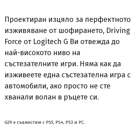
Проектиран изцяло за перфектното
изживяване от шофирането, Driving
Force от Logitech G Ви отвежда до
най-високото ниво на
състезателните игри. Няма как да
изживеете една състезателна игра с
автомобили, ако просто не сте
хванали волан в ръцете си.
G29 е съвместим с PS5, PS4, PS3 и PC.